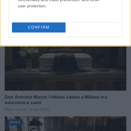
Alessandro Tassinari · 7 Ago 2026
user protection.
NEWS
CONFIRM
Don Antonio Mazzi: l’ultimo saluto a Milano tra
emozioni e canti
Marco Tessari · 3 Ago 2026
NEWS