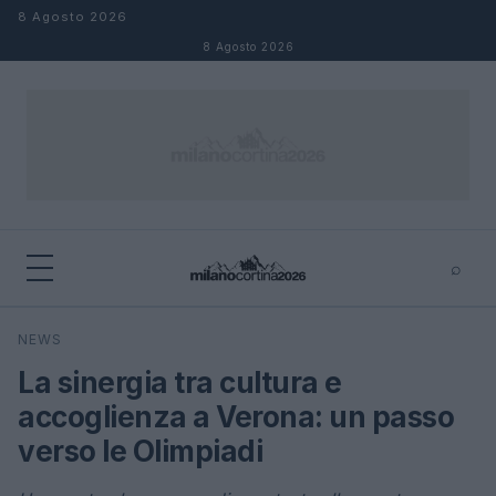
Salta al contenuto
8 Agosto 2026
8 Agosto 2026
⌕
×
⌕
NEWS
Cerca
La sinergia tra cultura e
accoglienza a Verona: un passo
verso le Olimpiadi