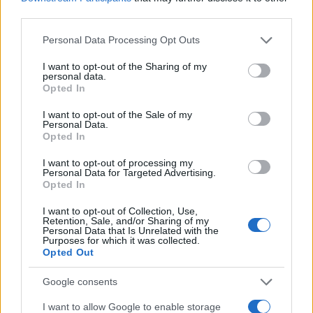
AiAdhubMedia
third parties.
Please note that this website/app uses one or more Google
Personal Data Processing Opt Outs
services and may gather and store information including but
not limited to your visit or usage behaviour. You may click to
I want to opt-out of the Sharing of my
personal data.
grant or deny consent to Google and its third-party tags to
Opted In
use your data for below specified purposes in below Google
consent section.
I want to opt-out of the Sale of my
Personal Data.
Opted In
I want to opt-out of processing my
Personal Data for Targeted Advertising.
Opted In
I want to opt-out of Collection, Use,
Retention, Sale, and/or Sharing of my
Personal Data that Is Unrelated with the
Purposes for which it was collected.
Opted Out
Google consents
I want to allow Google to enable storage