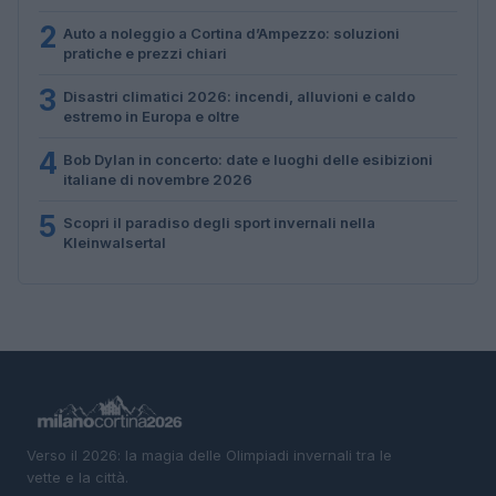
2
Auto a noleggio a Cortina d’Ampezzo: soluzioni
pratiche e prezzi chiari
3
Disastri climatici 2026: incendi, alluvioni e caldo
estremo in Europa e oltre
4
Bob Dylan in concerto: date e luoghi delle esibizioni
italiane di novembre 2026
5
Scopri il paradiso degli sport invernali nella
Kleinwalsertal
Verso il 2026: la magia delle Olimpiadi invernali tra le
vette e la città.