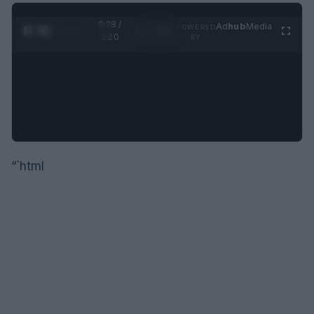
0:29 /
Ad
hub
Media
POWERED
1
/
4
1:20
BY
“`html