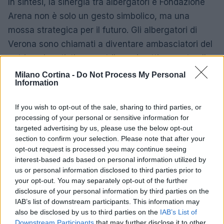
In sintesi, la sinergia tra albergatori e Fondazione
Arena non è solo un gesto simbolico, ma una
mossa strategica per il futuro. Gli albergatori di
Verona sono chiamati a diventare ambasciatori del
patrimonio artistico, contribuendo attivamente allo
sviluppo del turismo locale. Le esperienze
Milano Cortina -
Do Not Process My Personal
Information
immersive, unite a una forte gestione culturale,
possono trasformare Verona in un punto di
If you wish to opt-out of the sale, sharing to third parties, or
riferimento per il turismo in Italia, soprattutto in un
processing of your personal or sensitive information for
momento di crescente interesse per le esperienze
targeted advertising by us, please use the below opt-out
section to confirm your selection. Please note that after your
autentiche e significative. Chi non vorrebbe essere
opt-out request is processed you may continue seeing
parte di una storia così affascinante?
interest-based ads based on personal information utilized by
us or personal information disclosed to third parties prior to
“`
your opt-out. You may separately opt-out of the further
disclosure of your personal information by third parties on the
IAB’s list of downstream participants. This information may
also be disclosed by us to third parties on the
IAB’s List of
AUTORE
Downstream Participants
that may further disclose it to other