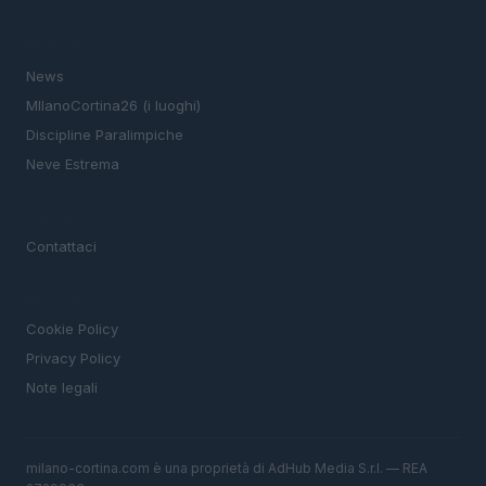
SEZIONI
News
MIlanoCortina26 (i luoghi)
Discipline Paralimpiche
Neve Estrema
MAGAZINE
Contattaci
LEGALE
Cookie Policy
Privacy Policy
Note legali
milano-cortina.com è una proprietà di AdHub Media S.r.l. — REA