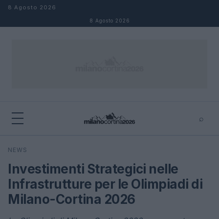
Salta al contenuto
8 Agosto 2026
8 Agosto 2026
⌕
×
⌕
NEWS
Cerca
Investimenti Strategici nelle
Infrastrutture per le Olimpiadi di
Milano-Cortina 2026