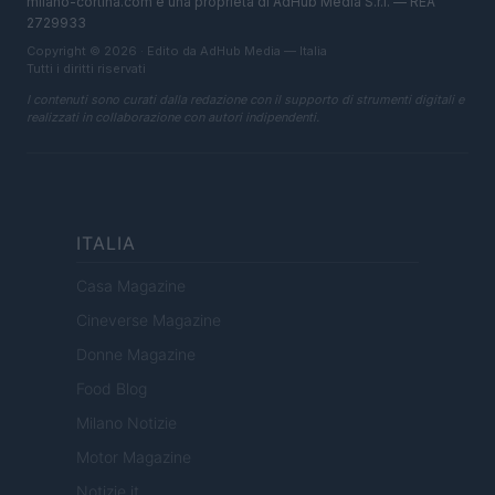
milano-cortina.com è una proprietà di AdHub Media S.r.l. — REA
2729933
Copyright © 2026 · Edito da AdHub Media — Italia
Tutti i diritti riservati
I contenuti sono curati dalla redazione con il supporto di strumenti digitali e
realizzati in collaborazione con autori indipendenti.
ITALIA
Casa Magazine
Cineverse Magazine
Donne Magazine
Food Blog
Milano Notizie
Motor Magazine
Notizie.it