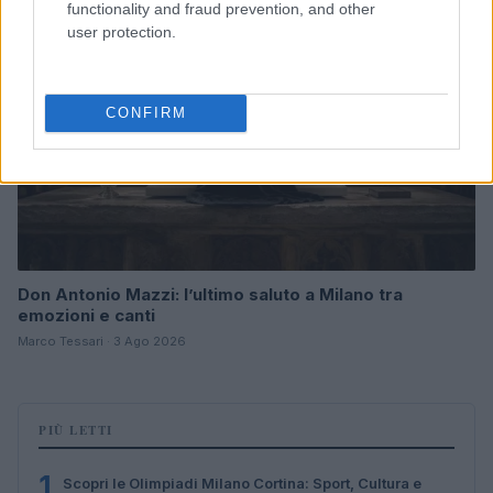
functionality and fraud prevention, and other
user protection.
CONFIRM
Don Antonio Mazzi: l’ultimo saluto a Milano tra
emozioni e canti
Marco Tessari · 3 Ago 2026
PIÙ LETTI
1
Scopri le Olimpiadi Milano Cortina: Sport, Cultura e