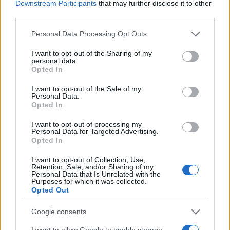
Downstream Participants
that may further disclose it to other
third parties.
Please note that this website/app uses one or more Google
Personal Data Processing Opt Outs
services and may gather and store information including but
Continua a leggere
not limited to your visit or usage behaviour. You may click to
I want to opt-out of the Sharing of my
personal data.
grant or deny consent to Google and its third-party tags to
Opted In
use your data for below specified purposes in below Google
NEWS
consent section.
I want to opt-out of the Sale of my
Personal Data.
Opted In
I want to opt-out of processing my
Personal Data for Targeted Advertising.
Opted In
I want to opt-out of Collection, Use,
Retention, Sale, and/or Sharing of my
Personal Data that Is Unrelated with the
Purposes for which it was collected.
Opted Out
Google consents
Come scegliere le scarpe da running donna: comfort
I want to allow Google to enable storage