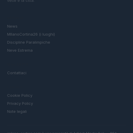
vette e la città.
SEZIONI
News
MIlanoCortina26 (i luoghi)
Discipline Paralimpiche
Neve Estrema
MAGAZINE
Contattaci
LEGALE
Cookie Policy
Privacy Policy
Note legali