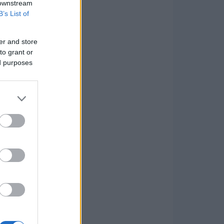
 downstream
B’s List of
er and store
to grant or
ed purposes