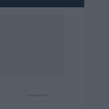
⌕
Cerca