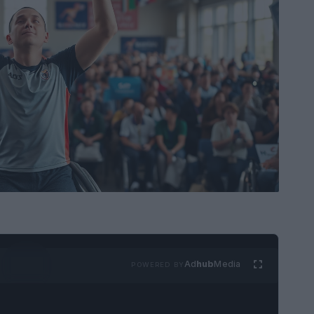
Ad
hub
Media
POWERED BY