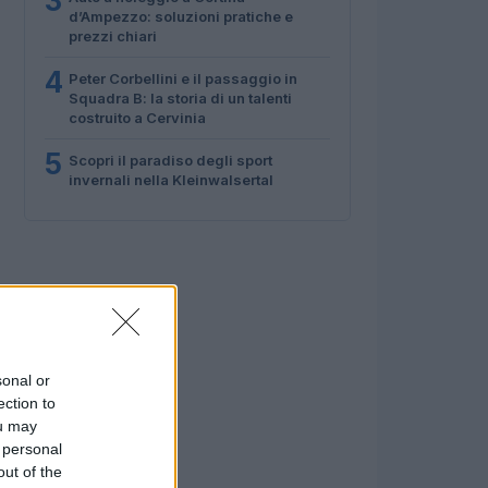
3
d’Ampezzo: soluzioni pratiche e
prezzi chiari
4
Peter Corbellini e il passaggio in
Squadra B: la storia di un talenti
costruito a Cervinia
5
Scopri il paradiso degli sport
invernali nella Kleinwalsertal
sonal or
ection to
ou may
 personal
out of the