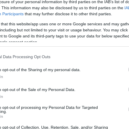
losure of your personal information by third parties on the IAB’s list of
. This information may also be disclosed by us to third parties on the
IA
Participants
that may further disclose it to other third parties.
 that this website/app uses one or more Google services and may gath
including but not limited to your visit or usage behaviour. You may click 
 to Google and its third-party tags to use your data for below specifi
ogle consent section.
l Data Processing Opt Outs
o opt-out of the Sharing of my personal data.
In
l servizio dello sport
o opt-out of the Sale of my Personal Data.
In
resso il
centro di fondo più avanzato al mondo
to opt-out of processing my Personal Data for Targeted
ing.
rutto della sinergia tra MIT, Provincia di Trento
In
infrastruttura sportiva, ma una vera e propria
o opt-out of Collection, Use, Retention, Sale, and/or Sharing