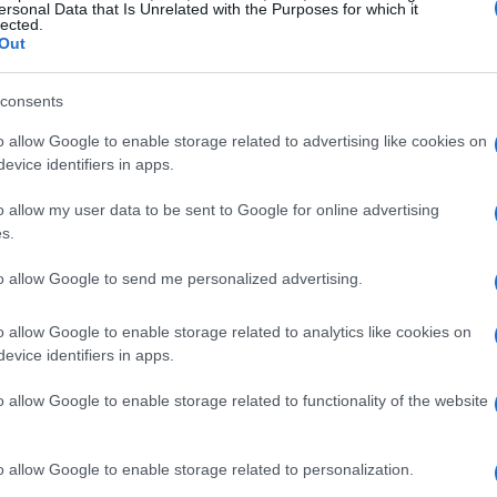
taliano. La creazione di tali strutture rappresenta
ersonal Data that Is Unrelated with the Purposes for which it
lected.
e gli atleti paralimpici possano competere ad
Out
 l’inclusione e l’uguaglianza. Chi lavora nel
consents
uò fare la differenza, non solo per le
li atleti.
o allow Google to enable storage related to advertising like cookies on
evice identifiers in apps.
 delle Dolomiti, è pronto a sfidare i giganti
o allow my user data to be sent to Google for online advertising
ympia delle Tofane, recentemente oggetto di un
s.
sto non solo migliora le performance, ma rende
to allow Google to send me personalized advertising.
eti con disabilità. Palla ha affermato: \”Per la
so il mio paese e portare a casa la missione\”,
o allow Google to enable storage related to analytics like cookies on
evice identifiers in apps.
sonale e il supporto delle comunità locali
o. Ma ti sei mai chiesto quanto possa influire il
o allow Google to enable storage related to functionality of the website
lla carriera di un atleta?
o allow Google to enable storage related to personalization.