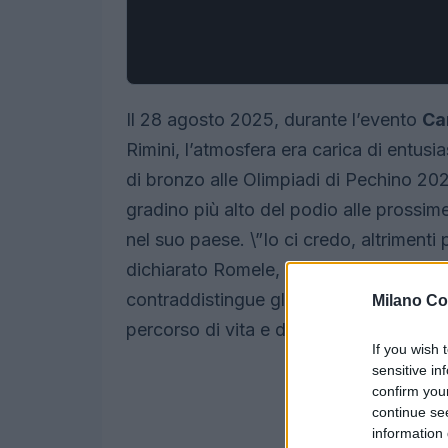
Il 28 agosto 2025, durante l’evento
Ca
Rimini, l’atmosfera era carica di entu
di bronzo alle Olimpiadi di Pechino 2022
gradino più alto del podio alle prossim
nel suo paese. \”Io ci credo, altrimenti
dichiarato Romele, incarnando perfetta
contraddistingue gli atleti paralimpici
Milano Co
percorso di vita e di sfide affrontate c
If you wish 
sensitive in
confirm you
continue se
information 