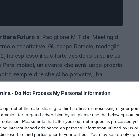
ntiere Futuro
al Padiglione MIT del Meeting di
siasmo e aspettative. Giuseppe Romele, medaglia
, ha espresso il suo forte desiderio di salire sul
e Paralimpiadi, un evento che avrà luogo proprio
 potrò sempre dire che ci ho provato\”, ha
mente lo spirito di determinazione che
. Non è solo una questione di medaglie, ma di un
rtina -
Do Not Process My Personal Information
on coraggio.
to opt-out of the sale, sharing to third parties, or processing of your per
formation for targeted advertising by us, please use the below opt-out s
r selection. Please note that after your opt-out request is processed y
eing interest-based ads based on personal information utilized by us or
disclosed to third parties prior to your opt-out. You may separately opt-