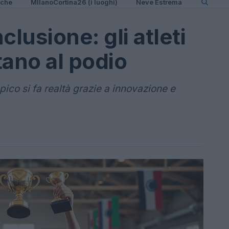
iche
MIlanoCortina26 (i luoghi)
Neve Estrema
clusione: gli atleti
tano al podio
pico si fa realtà grazie a innovazione e