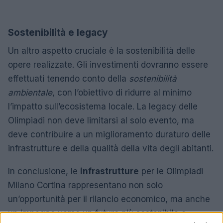
Sostenibilità e legacy
Un altro aspetto cruciale è la sostenibilità delle
opere realizzate. Gli investimenti dovranno essere
effettuati tenendo conto della
sostenibilità
ambientale
, con l’obiettivo di ridurre al minimo
l’impatto sull’ecosistema locale. La legacy delle
Olimpiadi non deve limitarsi al solo evento, ma
deve contribuire a un miglioramento duraturo delle
infrastrutture e della qualità della vita degli abitanti.
In conclusione, le
infrastrutture
per le Olimpiadi
Milano Cortina rappresentano non solo
un’opportunità per il rilancio economico, ma anche
un impegno verso un futuro più sostenibile e