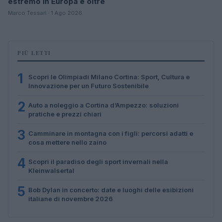
estremo in Europa e oltre
Marco Tessari · 1 Ago 2026
PIÙ LETTI
1
Scopri le Olimpiadi Milano Cortina: Sport, Cultura e
Innovazione per un Futuro Sostenibile
2
Auto a noleggio a Cortina d’Ampezzo: soluzioni
pratiche e prezzi chiari
3
Camminare in montagna con i figli: percorsi adatti e
cosa mettere nello zaino
4
Scopri il paradiso degli sport invernali nella
Kleinwalsertal
5
Bob Dylan in concerto: date e luoghi delle esibizioni
italiane di novembre 2026