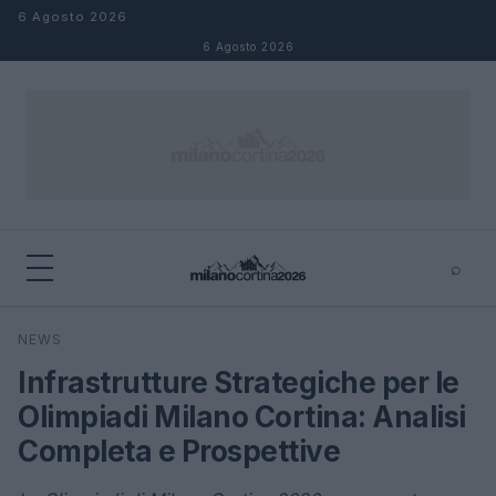
Salta al contenuto
6 Agosto 2026
6 Agosto 2026
⌕
×
⌕
NEWS
Cerca
Infrastrutture Strategiche per le
Olimpiadi Milano Cortina: Analisi
Completa e Prospettive