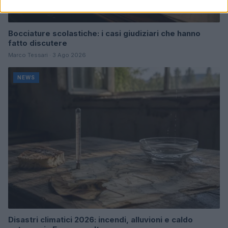
Bocciature scolastiche: i casi giudiziari che hanno
fatto discutere
Marco Tessari · 3 Ago 2026
NEWS
Disastri climatici 2026: incendi, alluvioni e caldo