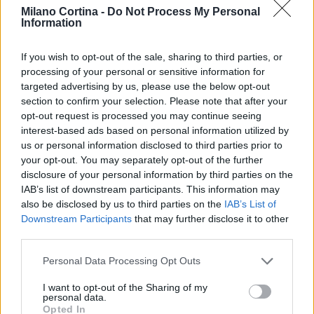
connesso. Con l’attenzione globale rivolta a questo
Milano Cortina -
Do Not Process My Personal
Information
evento, sarà fondamentale garantire che ogni
aspetto della pianificazione e della realizzazione sia
If you wish to opt-out of the sale, sharing to third parties, or
gestito con cura e responsabilità.
processing of your personal or sensitive information for
targeted advertising by us, please use the below opt-out
section to confirm your selection. Please note that after your
opt-out request is processed you may continue seeing
AUTORE
interest-based ads based on personal information utilized by
AiAdhubMedia
us or personal information disclosed to third parties prior to
your opt-out. You may separately opt-out of the further
disclosure of your personal information by third parties on the
IAB’s list of downstream participants. This information may
also be disclosed by us to third parties on the
IAB’s List of
Downstream Participants
that may further disclose it to other
third parties.
Please note that this website/app uses one or more Google
Personal Data Processing Opt Outs
services and may gather and store information including but
not limited to your visit or usage behaviour. You may click to
I want to opt-out of the Sharing of my
personal data.
grant or deny consent to Google and its third-party tags to
Opted In