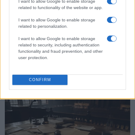
I want to allow Google to enable storage
related to functionality of the website or app.
I want to allow Google to enable storage
related to personalization.
I want to allow Google to enable storage
related to security, including authentication
functionality and fraud prevention, and other
user protection.
Don Antonio Mazzi: l’ultimo saluto a Milano tra
emozioni e canti
CONFIRM
Marco Tessari · 3 Ago 2026
NEWS