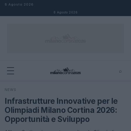
Salta al contenuto
8 Agosto 2026
8 Agosto 2026
⌕
×
⌕
NEWS
Cerca
Infrastrutture Innovative per le
Olimpiadi Milano Cortina 2026:
Opportunità e Sviluppo