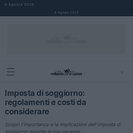
Salta al contenuto
8 Agosto 2026
8 Agosto 2026
⌕
×
⌕
Imposta di soggiorno:
Cerca
regolamenti e costi da
considerare
Scopri l'importanza e le implicazioni dell'imposta di
soggiorno durante le tue vacanze.