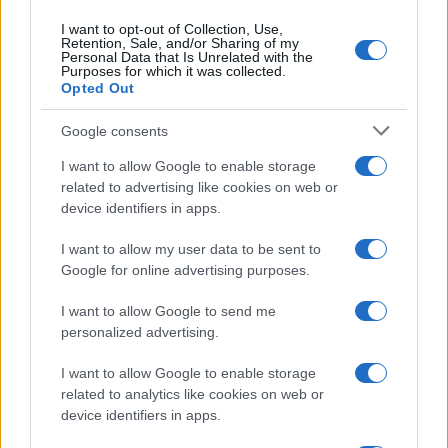
I want to opt-out of Collection, Use,
DISCIPLINE PARALIMPICHE
Retention, Sale, and/or Sharing of my
Personal Data that Is Unrelated with the
Purposes for which it was collected.
Opted Out
Google consents
I want to allow Google to enable storage
related to advertising like cookies on web or
device identifiers in apps.
I want to allow my user data to be sent to
Google for online advertising purposes.
I want to allow Google to send me
Discipline paralimpiche sulla neve: sport e ausili
personalized advertising.
spiegati
Marco Tessari · 8 Ago 2026
I want to allow Google to enable storage
related to analytics like cookies on web or
COMBINATA NORDICA
device identifiers in apps.