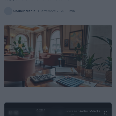
AiAdhubMedia
·
1 Settembre 2025
· 3 min
0:29 /
Ad
hub
Media
POWERED
1
/
4
1:21
BY