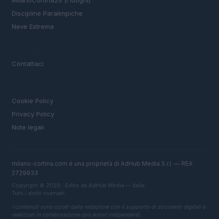
MIlanoCortina26 (i luoghi)
Discipline Paralimpiche
Neve Estrema
MAGAZINE
Contattaci
LEGALE
Cookie Policy
Privacy Policy
Note legali
milano-cortina.com è una proprietà di AdHub Media S.r.l. — REA
2729933
Copyright © 2026 · Edito da AdHub Media — Italia
Tutti i diritti riservati
I contenuti sono curati dalla redazione con il supporto di strumenti digitali e
realizzati in collaborazione con autori indipendenti.