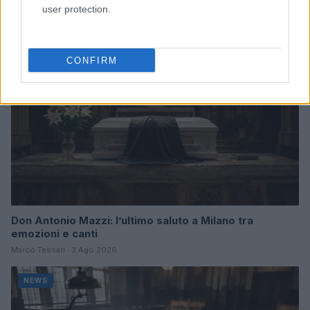
user protection.
NEWS
CONFIRM
Don Antonio Mazzi: l’ultimo saluto a Milano tra
emozioni e canti
Marco Tessari · 3 Ago 2026
NEWS