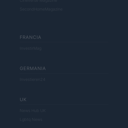
Cineverse Magazine
SecondHomeMagazine
FRANCIA
InvestirMag
GERMANIA
Investieren24
UK
News Hub UK
Lgbtq News