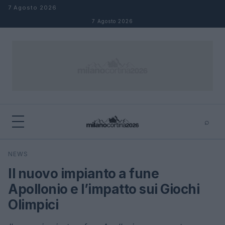
Salta al contenuto
7 Agosto 2026
7 Agosto 2026
⌕
×
⌕
NEWS
Cerca
Il nuovo impianto a fune
Apollonio e l’impatto sui Giochi
Olimpici