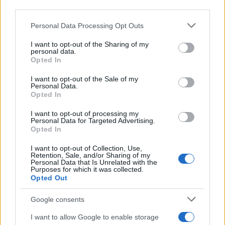
AiAdhubMedia
third parties.
Please note that this website/app uses one or more Google
Personal Data Processing Opt Outs
services and may gather and store information including but
not limited to your visit or usage behaviour. You may click to
I want to opt-out of the Sharing of my
personal data.
grant or deny consent to Google and its third-party tags to
Opted In
use your data for below specified purposes in below Google
consent section.
I want to opt-out of the Sale of my
Personal Data.
Opted In
I want to opt-out of processing my
Personal Data for Targeted Advertising.
Opted In
I want to opt-out of Collection, Use,
Retention, Sale, and/or Sharing of my
Personal Data that Is Unrelated with the
Purposes for which it was collected.
Opted Out
Google consents
I want to allow Google to enable storage