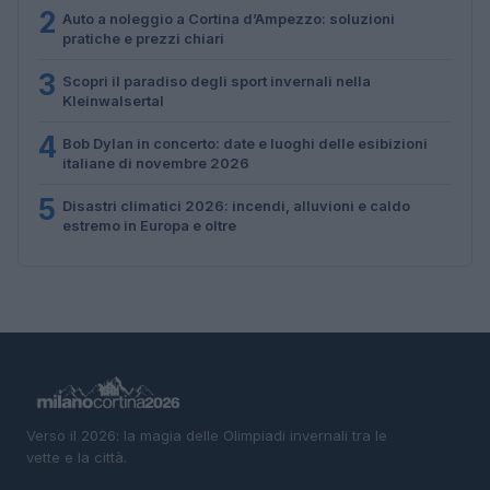
2
Auto a noleggio a Cortina d’Ampezzo: soluzioni
pratiche e prezzi chiari
3
Scopri il paradiso degli sport invernali nella
Kleinwalsertal
4
Bob Dylan in concerto: date e luoghi delle esibizioni
italiane di novembre 2026
5
Disastri climatici 2026: incendi, alluvioni e caldo
estremo in Europa e oltre
Verso il 2026: la magia delle Olimpiadi invernali tra le
vette e la città.