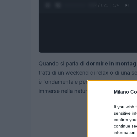
0:28 / 1:21
1
/
4
Quando si parla di
dormire in monta
tratti di un weekend di relax o di una s
è fondamentale per un’esperienza indim
immerse nella natura, agli eleganti
hote
Milano Co
If you wish 
sensitive in
confirm you
continue se
information 