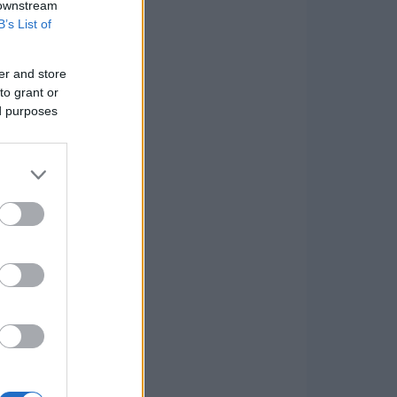
 downstream
B’s List of
er and store
to grant or
ed purposes