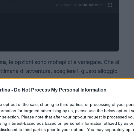
Ad
hub
Media
POWERED BY
gna
, le opzioni sono molteplici e variegate. Che si
ettimana di avventura, scegliere il giusto alloggio
enticabile. Dalle affascinanti
baite di legno
l di lusso
, le possibilità sono infinite.
rtina -
Do Not Process My Personal Information
to opt-out of the sale, sharing to third parties, or processing of your per
formation for targeted advertising by us, please use the below opt-out s
r selection. Please note that after your opt-out request is processed y
eing interest-based ads based on personal information utilized by us or
disclosed to third parties prior to your opt-out. You may separately opt-