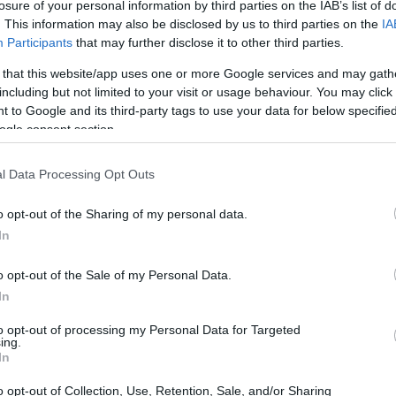
losure of your personal information by third parties on the IAB’s list of
. This information may also be disclosed by us to third parties on the
IA
Participants
that may further disclose it to other third parties.
 that this website/app uses one or more Google services and may gath
including but not limited to your visit or usage behaviour. You may click 
 to Google and its third-party tags to use your data for below specifi
ogle consent section.
l Data Processing Opt Outs
o opt-out of the Sharing of my personal data.
In
oni di pernottamento disponibili in montagna,
o opt-out of the Sale of my Personal Data.
ascuna opzione. Che si sia appassionati di
In
tranquillità, è possibile trovare l’alloggio
to opt-out of processing my Personal Data for Targeted
ing.
In
montagna
o opt-out of Collection, Use, Retention, Sale, and/or Sharing