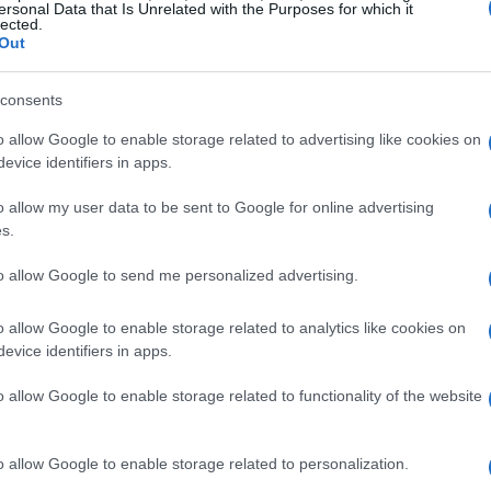
ersonal Data that Is Unrelated with the Purposes for which it
lected.
a, è importante considerare diverse tipologie di
Out
iarità e può influenzare notevolmente
consents
o allow Google to enable storage related to advertising like cookies on
evice identifiers in apps.
o allow my user data to be sent to Google for online advertising
celta popolare per chi cerca comfort e servizi
s.
o spesso camere eleganti, ristoranti e centri
 montagna consente di godere di splendide
to allow Google to send me personalized advertising.
ive. Tuttavia, il costo di queste sistemazioni può
o allow Google to enable storage related to analytics like cookies on
oni, rendendo necessaria una pianificazione
evice identifiers in apps.
o allow Google to enable storage related to functionality of the website
o allow Google to enable storage related to personalization.