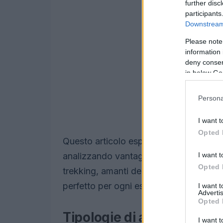
further disc
participants
Downstream 
Please note
information 
deny consent
in below Go
Persona
I want t
Opted 
Questo articolo esplora le varie soluzi
I want t
analizzando vantaggi e svantaggi di ci
Opted 
trekking, amanti della neve o in cerca di 
perfetto per ogni esigenza.
I want 
Advertis
Opted 
Tipologie di alloggio in 
I want t