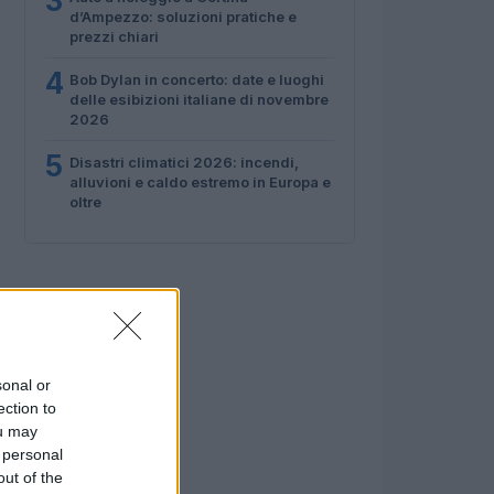
3
d’Ampezzo: soluzioni pratiche e
prezzi chiari
4
Bob Dylan in concerto: date e luoghi
delle esibizioni italiane di novembre
2026
5
Disastri climatici 2026: incendi,
alluvioni e caldo estremo in Europa e
oltre
sonal or
ection to
ou may
 personal
out of the