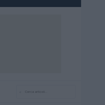
⌕
Cerca