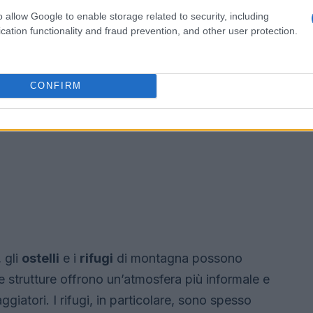
o allow Google to enable storage related to security, including
cation functionality and fraud prevention, and other user protection.
CONFIRM
 gli
ostelli
e i
rifugi
di montagna possono
e strutture offrono un’atmosfera più informale e
iaggiatori. I rifugi, in particolare, sono spesso