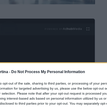
Ad
hub
Media
POWERED BY
rtina -
Do Not Process My Personal Information
tà affascinante che combina
abilità tecnica
,
n dalla sua nascita, questo sport ha attratto
to opt-out of the sale, sharing to third parties, or processing of your per
, grazie alla sua bellezza e alla sua complessità.
formation for targeted advertising by us, please use the below opt-out s
r selection. Please note that after your opt-out request is processed y
gono a livello globale, attirando l’attenzione di
eing interest-based ads based on personal information utilized by us or
disclosed to third parties prior to your opt-out. You may separately opt-