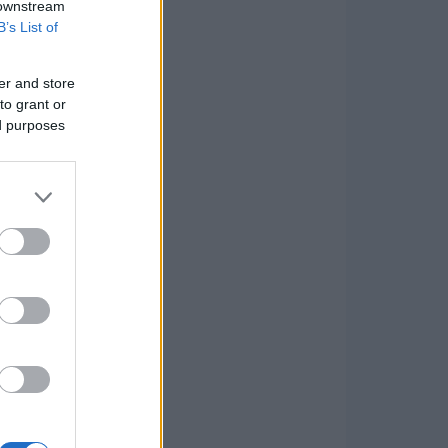
 downstream
B’s List of
er and store
to grant or
ed purposes