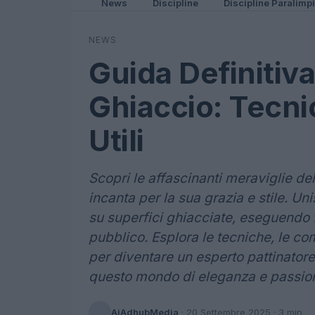
News
Discipline
Discipline Paralimp
NEWS
Guida Definitiva
Ghiaccio: Tecnic
Utili
Scopri le affascinanti meraviglie de
incanta per la sua grazia e stile. Uni
su superfici ghiacciate, eseguendo f
pubblico. Esplora le tecniche, le co
per diventare un esperto pattinator
questo mondo di eleganza e passio
AiAdhubMedia
·
20 Settembre 2025
· 3 min