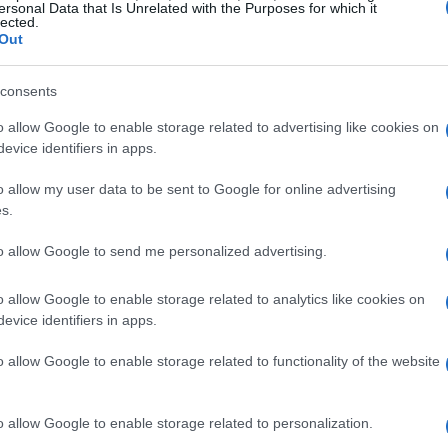
ersonal Data that Is Unrelated with the Purposes for which it
lected.
Out
pattinaggio su ghiaccio
consents
o allow Google to enable storage related to advertising like cookies on
in varie discipline, ognuna con caratteristiche e
evice identifiers in apps.
o il pattinaggio artistico, il pattinaggio di
o allow my user data to be sent to Google for online advertising
ciplina richiede un set unico di abilità e
s.
hiaccio un campo di esplorazione vasto e
to allow Google to send me personalized advertising.
o allow Google to enable storage related to analytics like cookies on
evice identifiers in apps.
a più conosciuta di questo sport. Caratterizzato
o allow Google to enable storage related to functionality of the website
uidi
, il pattinaggio artistico combina elementi di
una serie di salti, pirouette e passi, spesso
o allow Google to enable storage related to personalization.
i di pattinaggio artistico si svolgono sia in