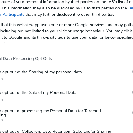
losure of your personal information by third parties on the IAB’s list of
. This information may also be disclosed by us to third parties on the
IA
Participants
that may further disclose it to other third parties.
 that this website/app uses one or more Google services and may gath
including but not limited to your visit or usage behaviour. You may click 
 to Google and its third-party tags to use your data for below specifi
ogle consent section.
l Data Processing Opt Outs
o opt-out of the Sharing of my personal data.
In
o opt-out of the Sale of my Personal Data.
In
to opt-out of processing my Personal Data for Targeted
ing.
In
cipline del pattinaggio su ghiaccio, le tecniche
o opt-out of Collection, Use, Retention, Sale, and/or Sharing
si a questo sport straordinario, sia per i