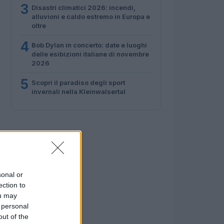
3
Disastri climatici 2026: incendi,
alluvioni e caldo estremo in Europa e
oltre
4
Bob Dylan in concerto: date e luoghi
delle esibizioni italiane di novembre
2026
5
Scopri il paradiso degli sport
invernali nella Kleinwalsertal
sonal or
ection to
ou may
 personal
out of the