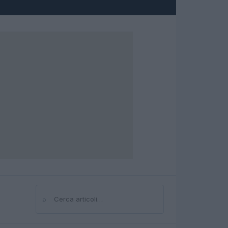
⌕
Cerca