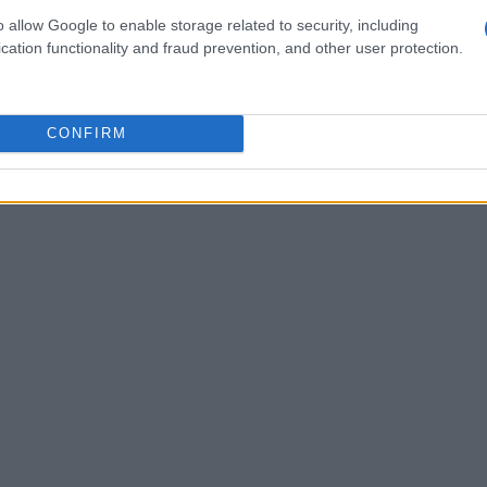
o allow Google to enable storage related to security, including
 viene giudicata da un panel di esperti.
cation functionality and fraud prevention, and other user protection.
CONFIRM