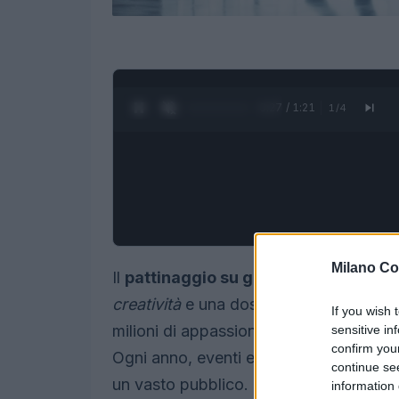
0:28 / 1:21
1
/
4
Milano Co
Il
pattinaggio su ghiaccio
è un’attivi
creatività
e una dose di
adrenalina
. Si
If you wish 
milioni di appassionati in tutto il mondo
sensitive in
confirm you
Ogni anno, eventi e competizioni si svol
continue se
un vasto pubblico.
information 