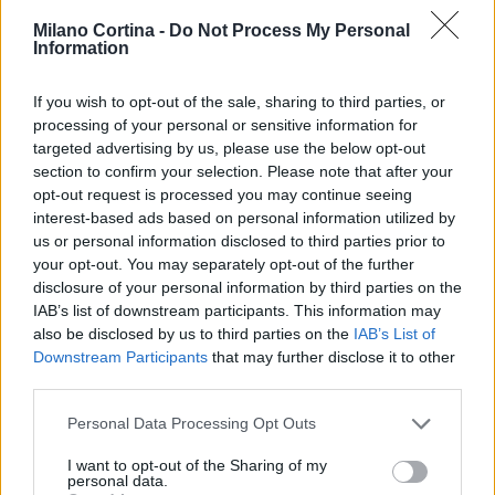
verranno pubblicate tutte le comunicazioni
Milano Cortina -
Do Not Process My Personal
importanti riguardo la competizione. Questa
Information
rappresenta un’opportunità unica per partecipare a
un’esperienza straordinaria nel mondo degli sport
If you wish to opt-out of the sale, sharing to third parties, or
invernali e delle discipline olimpiche.
processing of your personal or sensitive information for
targeted advertising by us, please use the below opt-out
section to confirm your selection. Please note that after your
opt-out request is processed you may continue seeing
interest-based ads based on personal information utilized by
AUTORE
AiAdhubMedia
us or personal information disclosed to third parties prior to
your opt-out. You may separately opt-out of the further
disclosure of your personal information by third parties on the
IAB’s list of downstream participants. This information may
also be disclosed by us to third parties on the
IAB’s List of
Downstream Participants
that may further disclose it to other
third parties.
Please note that this website/app uses one or more Google
Personal Data Processing Opt Outs
services and may gather and store information including but
not limited to your visit or usage behaviour. You may click to
I want to opt-out of the Sharing of my
personal data.
grant or deny consent to Google and its third-party tags to