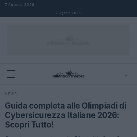
Salta al contenuto
7 Agosto 2026
7 Agosto 2026
⌕
×
⌕
NEWS
Cerca
Guida completa alle Olimpiadi di
Cybersicurezza Italiane 2026:
Scopri Tutto!