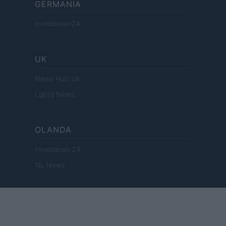
GERMANIA
Investieren24
UK
News Hub UK
Lgbtq News
OLANDA
Investeren 24
NL Newz