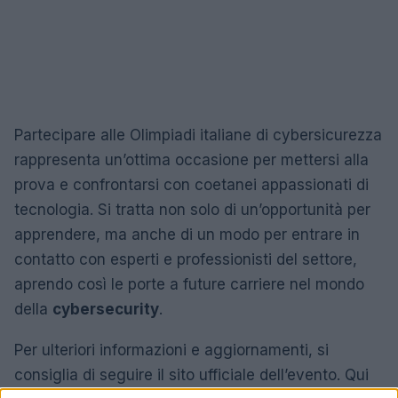
Partecipare alle Olimpiadi italiane di cybersicurezza
rappresenta un’ottima occasione per mettersi alla
prova e confrontarsi con coetanei appassionati di
tecnologia. Si tratta non solo di un’opportunità per
apprendere, ma anche di un modo per entrare in
contatto con esperti e professionisti del settore,
aprendo così le porte a future carriere nel mondo
della
cybersecurity
.
Per ulteriori informazioni e aggiornamenti, si
consiglia di seguire il sito ufficiale dell’evento. Qui