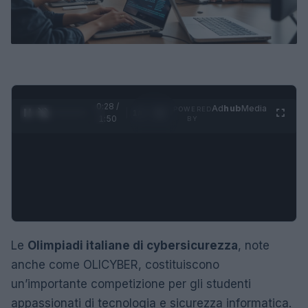
0:29 /
Ad
hub
Media
POWERED
1
/
4
1:50
BY
Le
Olimpiadi italiane di cybersicurezza
, note
anche come OLICYBER, costituiscono
un’importante competizione per gli studenti
appassionati di tecnologia e sicurezza informatica.