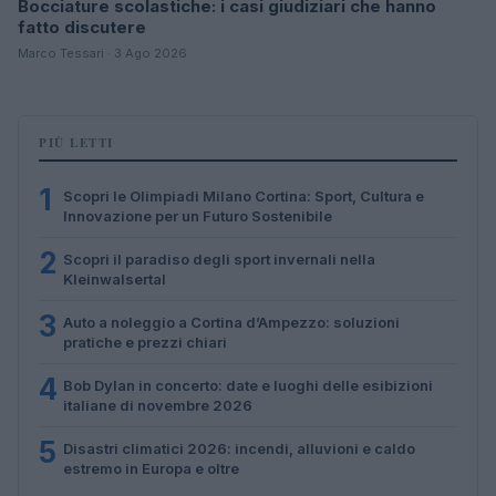
Bocciature scolastiche: i casi giudiziari che hanno
fatto discutere
Marco Tessari · 3 Ago 2026
PIÙ LETTI
1
Scopri le Olimpiadi Milano Cortina: Sport, Cultura e
Innovazione per un Futuro Sostenibile
2
Scopri il paradiso degli sport invernali nella
Kleinwalsertal
3
Auto a noleggio a Cortina d’Ampezzo: soluzioni
pratiche e prezzi chiari
4
Bob Dylan in concerto: date e luoghi delle esibizioni
italiane di novembre 2026
5
Disastri climatici 2026: incendi, alluvioni e caldo
estremo in Europa e oltre