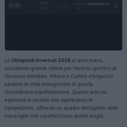
0:29 /
Ad
hub
Media
POWERED
1
/
4
1:20
BY
Le
Olimpiadi Invernali 2026
si avvicinano,
suscitando grande attesa per l’evento sportivo di
rilevanza mondiale. Milano e Cortina d’Ampezzo
saranno le città protagoniste di questa
straordinaria manifestazione. Questo articolo
esplorerà le località che ospiteranno le
competizioni, offrendo un quadro dettagliato delle
meraviglie che caratterizzano questi luoghi.