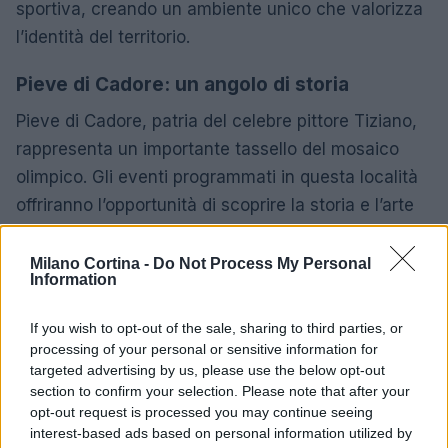
sportiva, creando un ambiente unico che valorizza
l’identità del territorio.
Pieve di Cadore: un angolo di storia
Pieve di Cadore, patria del celebre pittore Tiziano,
rappresenta un importante tassello del mosaico
olimpico. Gli eventi programmati in questa località
offriranno l’opportunità di scoprire la storia e l’arte
che caratterizzano il luogo. La bellezza dei
paesaggi circostanti, con le maestose Dolomiti,
Milano Cortina -
Do Not Process My Personal
Information
farà da cornice a un’atmosfera unica, rendendo
ogni visita un’esperienza indimenticabile.
If you wish to opt-out of the sale, sharing to third parties, or
processing of your personal or sensitive information for
In conclusione, le
Olimpiadi Milano Cortina 2026
targeted advertising by us, please use the below opt-out
rappresentano un evento di rilevanza
section to confirm your selection. Please note that after your
opt-out request is processed you may continue seeing
internazionale. Le località coinvolte offriranno non
interest-based ads based on personal information utilized by
solo un palcoscenico per le competizioni sportive,