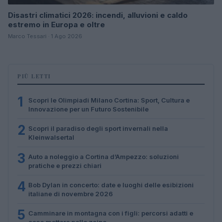
Disastri climatici 2026: incendi, alluvioni e caldo
estremo in Europa e oltre
Marco Tessari · 1 Ago 2026
PIÙ LETTI
1
Scopri le Olimpiadi Milano Cortina: Sport, Cultura e
Innovazione per un Futuro Sostenibile
2
Scopri il paradiso degli sport invernali nella
Kleinwalsertal
3
Auto a noleggio a Cortina d’Ampezzo: soluzioni
pratiche e prezzi chiari
4
Bob Dylan in concerto: date e luoghi delle esibizioni
italiane di novembre 2026
5
Camminare in montagna con i figli: percorsi adatti e
cosa mettere nello zaino