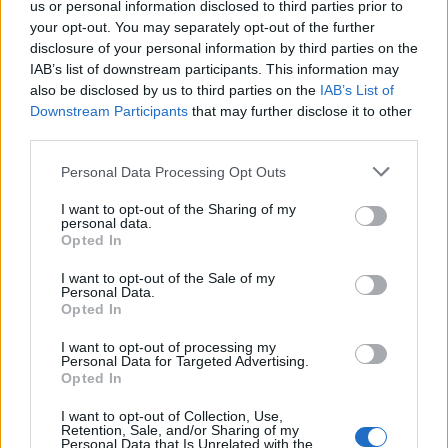
us or personal information disclosed to third parties prior to
ma anche un’esperienza culturale e gastronomica
your opt-out. You may separately opt-out of the further
disclosure of your personal information by third parties on the
che arricchirà il soggiorno di tutti i partecipanti.
IAB’s list of downstream participants. This information may
Dalla metropoli milanese alle meraviglie naturali di
also be disclosed by us to third parties on the
IAB’s List of
Cortina, ogni angolo sarà un racconto affascinante
Downstream Participants
that may further disclose it to other
third parties.
di tradizione e innovazione.
Please note that this website/app uses one or more Google
Personal Data Processing Opt Outs
services and may gather and store information including but
not limited to your visit or usage behaviour. You may click to
I want to opt-out of the Sharing of my
AUTORE
personal data.
grant or deny consent to Google and its third-party tags to
AiAdhubMedia
Opted In
use your data for below specified purposes in below Google
consent section.
I want to opt-out of the Sale of my
Personal Data.
Opted In
I want to opt-out of processing my
Personal Data for Targeted Advertising.
Opted In
I want to opt-out of Collection, Use,
Retention, Sale, and/or Sharing of my
Personal Data that Is Unrelated with the