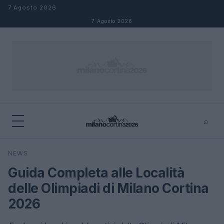
Salta al contenuto
7 Agosto 2026
7 Agosto 2026
⌕
×
⌕
NEWS
Cerca
Guida Completa alle Località
delle Olimpiadi di Milano Cortina
2026