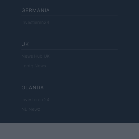
GERMANIA
Investieren24
UK
News Hub UK
Lgbtq News
OLANDA
Investeren 24
NL Newz