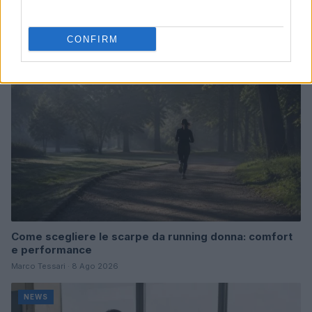
Continua a leggere
CONFIRM
NEWS
Come scegliere le scarpe da running donna: comfort
e performance
Marco Tessari · 8 Ago 2026
NEWS