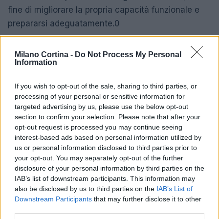
fine di migliorare la propria capacità funzionale e
prepararsi adeguatamente.0
I benefici della pratica sportiva
Milano Cortina -
Do Not Process My Personal
Information
La letteratura scientifica evidenzia come
l’invecchiamento naturale porti a un declino della
If you wish to opt-out of the sale, sharing to third parties, or
forza, della velocità di reazione e della stabilità
processing of your personal or sensitive information for
targeted advertising by us, please use the below opt-out
posturale. Per contrastare efficacemente questi
section to confirm your selection. Please note that after your
effetti, è importante avviare un programma di
opt-out request is processed you may continue seeing
esercizi mirati prima della stagione invernale, al
interest-based ads based on personal information utilized by
us or personal information disclosed to third parties prior to
fine di migliorare la propria capacità funzionale e
your opt-out. You may separately opt-out of the further
prepararsi adeguatamente.1
disclosure of your personal information by third parties on the
IAB’s list of downstream participants. This information may
La letteratura scientifica evidenzia come
also be disclosed by us to third parties on the
IAB’s List of
Downstream Participants
that may further disclose it to other
l’invecchiamento naturale porti a un declino della
third parties.
forza, della velocità di reazione e della stabilità