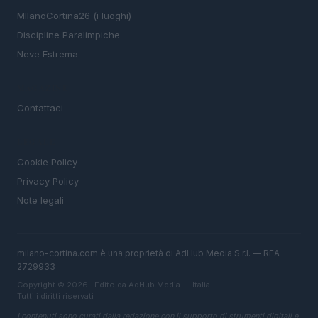
MIlanoCortina26 (i luoghi)
Discipline Paralimpiche
Neve Estrema
MAGAZINE
Contattaci
LEGALE
Cookie Policy
Privacy Policy
Note legali
milano-cortina.com è una proprietà di AdHub Media S.r.l. — REA
2729933
Copyright © 2026 · Edito da AdHub Media — Italia
Tutti i diritti riservati
I contenuti sono curati dalla redazione con il supporto di strumenti digitali e