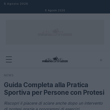
Salta al contenuto
8 Agosto 2026
8 Agosto 2026
⌕
×
⌕
NEWS
Cerca
Guida Completa alla Pratica
Sportiva per Persone con Protesi
Riscopri il piacere di sciare anche dopo un intervento
di protesi grazie a programmi di esercizi