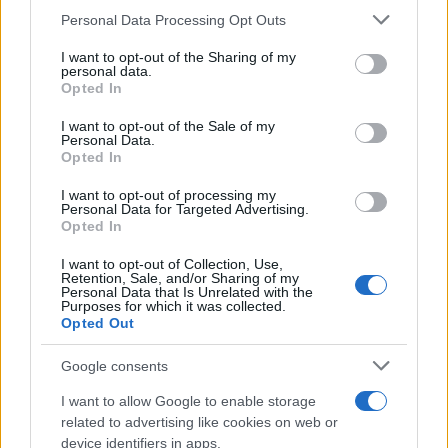
Please note that this website/app uses one or more Google
posturale. Per contrastare efficacemente questi
Personal Data Processing Opt Outs
services and may gather and store information including but
effetti, è importante avviare un programma di
not limited to your visit or usage behaviour. You may click to
I want to opt-out of the Sharing of my
personal data.
esercizi mirati prima della stagione invernale, al
grant or deny consent to Google and its third-party tags to
Opted In
use your data for below specified purposes in below Google
fine di migliorare la propria capacità funzionale e
consent section.
I want to opt-out of the Sale of my
prepararsi adeguatamente.2
Personal Data.
Opted In
I want to opt-out of processing my
Personal Data for Targeted Advertising.
AUTORE
Opted In
Martina Marchesi
Martina Marchesi ha guidato la squadra che
I want to opt-out of Collection, Use,
Retention, Sale, and/or Sharing of my
ha coperto il piano urbanistico di Firenze,
Personal Data that Is Unrelated with the
sostenendo una linea editoriale basata
Purposes for which it was collected.
Opted Out
sull'analisi documentale. Vicedirettrice, porta
un dettaglio personale riconoscibile: una
Google consents
mappa manoscritta dei rioni fiorentini nella sua
agenda.
I want to allow Google to enable storage
related to advertising like cookies on web or
device identifiers in apps.