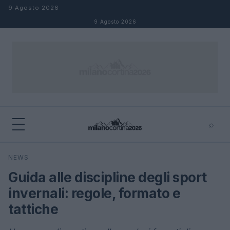
Salta al contenuto
9 Agosto 2026
9 Agosto 2026
⌕
×
⌕
NEWS
Cerca
Guida alle discipline degli sport
invernali: regole, formato e
tattiche