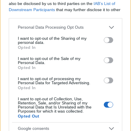
regolamenti tecnici: seguire i documenti ufficiali
also be disclosed by us to third parties on the
IAB’s List of
Downstream Participants
that may further disclose it to other
rimane cruciale. Consiglio pratico: controllare
third parties.
sempre le norme di omologazione dell’attrezzatura
Please note that this website/app uses one or more Google
prima della gara.
Personal Data Processing Opt Outs
services and may gather and store information including but
not limited to your visit or usage behaviour. You may click to
I want to opt-out of the Sharing of my
Confronto con standard internazionali
personal data.
grant or deny consent to Google and its third-party tags to
Opted In
use your data for below specified purposes in below Google
I parametri delle grandi competizioni europee e
consent section.
I want to opt-out of the Sale of my
nordamericane spesso diventano riferimento per
Personal Data.
Opted In
misure e format. L’innovazione tecnica e
I want to opt-out of processing my
regolamentare passa attraverso sperimentazioni in
Personal Data for Targeted Advertising.
circuiti minori, poi adottate a livello mondiale. Per lo
Opted In
spettatore esperto, riconoscere questi dettagli
I want to opt-out of Collection, Use,
Retention, Sale, and/or Sharing of my
aggiunge profondità all’osservazione della gara.
Personal Data that Is Unrelated with the
Purposes for which it was collected.
Opted Out
Per chi vuole iniziare o migliorare
Google consents