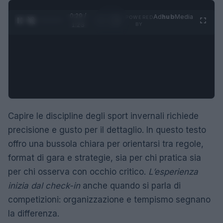
0:30 /
Ad
hub
Media
POWERED
1
/
4
1:23
BY
Capire le discipline degli sport invernali richiede
precisione e gusto per il dettaglio. In questo testo
offro una bussola chiara per orientarsi tra regole,
format di gara e strategie, sia per chi pratica sia
per chi osserva con occhio critico.
L’esperienza
inizia dal check-in
anche quando si parla di
competizioni: organizzazione e tempismo segnano
la differenza.