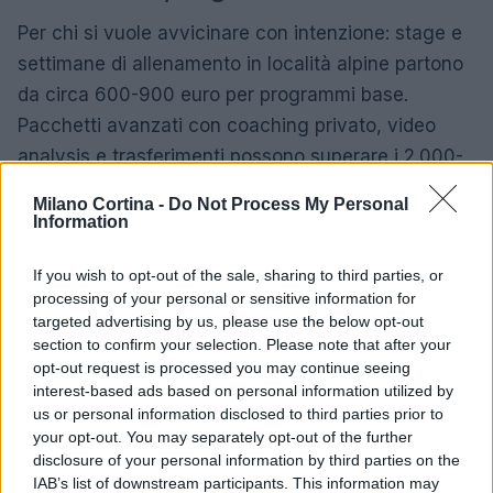
Per chi si vuole avvicinare con intenzione: stage e
settimane di allenamento in località alpine partono
da circa 600-900 euro per programmi base.
Pacchetti avanzati con coaching privato, video
analysis e trasferimenti possono superare i 2.000-
3.500 euro. Prenotare in anticipo con agenzie
Milano Cortina -
Do Not Process My Personal
specializzate garantisce servizi migliori e spesso
Information
accesso a strutture esclusive.
If you wish to opt-out of the sale, sharing to third parties, or
processing of your personal or sensitive information for
Equipaggiamento, sicurezza e
targeted advertising by us, please use the below opt-out
regolamentazione
section to confirm your selection. Please note that after your
opt-out request is processed you may continue seeing
Regole tecniche sulla sicurezza sono stringenti:
interest-based ads based on personal information utilized by
lunghezza sci, radius, protezioni e casco
us or personal information disclosed to third parties prior to
your opt-out. You may separately opt-out of the further
obbligatorio in molte discipline. Le federazioni
disclosure of your personal information by third parties on the
internazionali (FIS, IBF, ISU) aggiornano i
IAB’s list of downstream participants. This information may