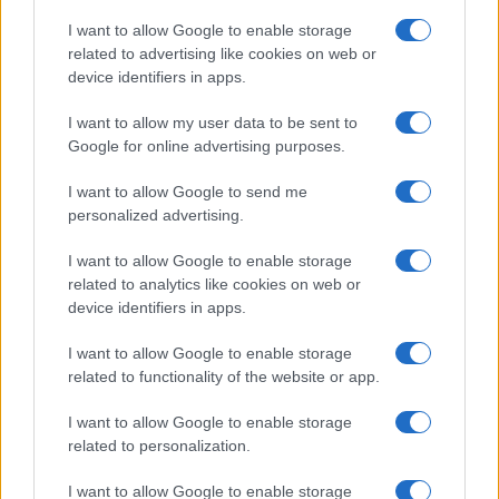
Se siete atleti amatoriali, il percorso ideale parte da
una valutazione tecnica, un programma di
I want to allow Google to enable storage
related to advertising like cookies on web or
periodizzazione e stage con coach qualificati. Se
device identifiers in apps.
siete appassionati, studiate i format e le regole
I want to allow my user data to be sent to
fondamentali per apprezzare tattiche e scelte.
Il
Google for online advertising purposes.
dettaglio che fa la differenza
è spesso nascosto
nelle regole che pochi leggono.
I want to allow Google to send me
personalized advertising.
Come prenotare e dove cercare
I want to allow Google to enable storage
informazioni
related to analytics like cookies on web or
device identifiers in apps.
Per stage e gare amatoriali consultate federazioni
nazionali, club locali e agenzie specializzate. I siti
I want to allow Google to enable storage
related to functionality of the website or app.
ufficiali degli eventi offrono informazioni su biglietti,
hospitality e pacchetti. Per esperienze luxury, tour
I want to allow Google to enable storage
operator alpini propongono pacchetti su misura con
related to personalization.
accesso a hospitality, coaching privato e
I want to allow Google to enable storage