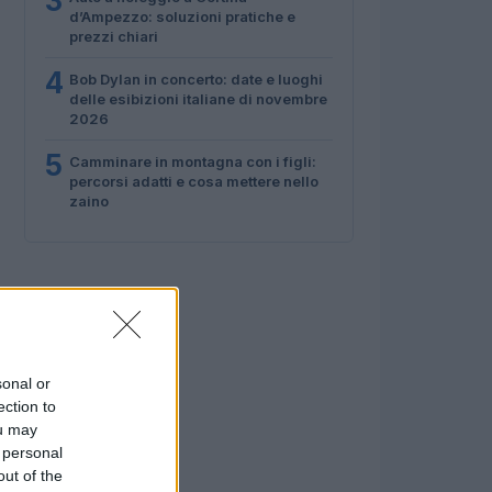
3
d’Ampezzo: soluzioni pratiche e
prezzi chiari
4
Bob Dylan in concerto: date e luoghi
delle esibizioni italiane di novembre
2026
5
Camminare in montagna con i figli:
percorsi adatti e cosa mettere nello
zaino
sonal or
ection to
ou may
 personal
out of the