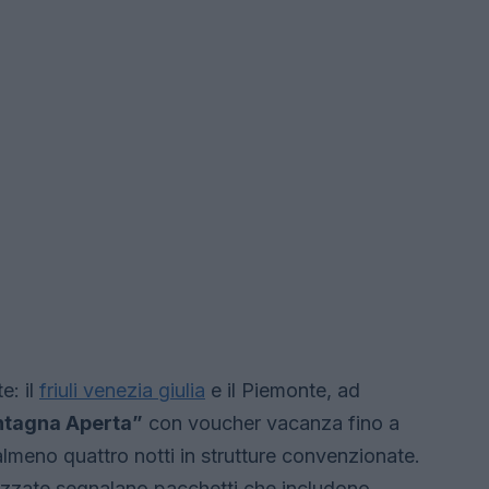
e: il
friuli venezia giulia
e il Piemonte, ad
tagna Aperta”
con voucher vacanza fino a
almeno quattro notti in strutture convenzionate.
lizzate segnalano pacchetti che includono