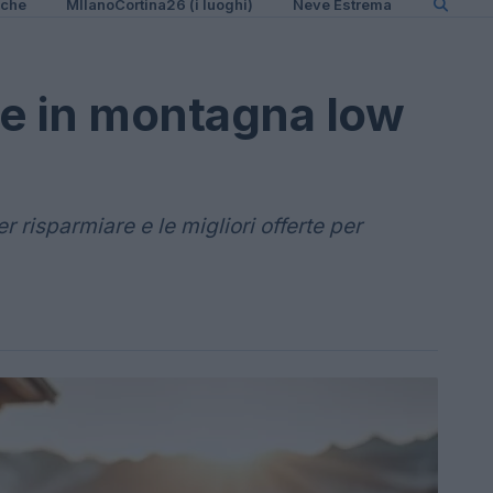
iche
MIlanoCortina26 (i luoghi)
Neve Estrema
ze in montagna low
r risparmiare e le migliori offerte per