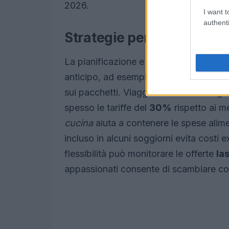
2026.
I want t
authenti
Strategie per risparmiar
La pianificazione e la scelta dei perio
anticipo, ad esempio
entro marzo
, è p
sui pacchetti. Viaggiare in
bassa stagi
spesso le tariffe del
30%
rispetto ai me
cucina
aiuta a contenere le spese alimen
incluso in alcuni soggiorni evita costi 
flessibilità può monitorare le offerte
la
appassionati consente di scambiare codi