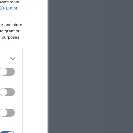
 downstream
B’s List of
er and store
to grant or
ed purposes