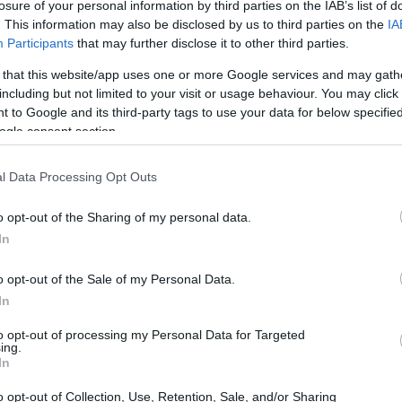
losure of your personal information by third parties on the IAB’s list of
. This information may also be disclosed by us to third parties on the
IA
Participants
that may further disclose it to other third parties.
 that this website/app uses one or more Google services and may gath
including but not limited to your visit or usage behaviour. You may click 
 to Google and its third-party tags to use your data for below specifi
ogle consent section.
l Data Processing Opt Outs
o opt-out of the Sharing of my personal data.
In
o opt-out of the Sale of my Personal Data.
In
gliati e fasce di prezzo
to opt-out of processing my Personal Data for Targeted
ing.
porto qualità prezzo è particolarmente
In
la
Val di Sole
in Trentino, con appartamenti che
o opt-out of Collection, Use, Retention, Sale, and/or Sharing