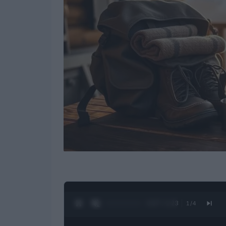
0:28 / 1:23
1
/
4