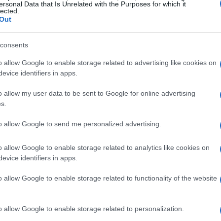
r persona, e il
Parco Nazionale della Majella
ersonal Data that Is Unrelated with the Purposes for which it
lected.
circa
55 euro
a notte mentre i B&B possono
Out
gione. Le
Dolomiti friulane
offrono pacchetti
etto al 2026, mentre le
Piccole Dolomiti venete
consents
ono soggiorni in rifugio a partire da circa
28
o allow Google to enable storage related to advertising like cookies on
evice identifiers in apps.
ima e meno affollata.
o allow my user data to be sent to Google for online advertising
te
s.
pesso trovare prezzi più bassi e un’offerta
to allow Google to send me personalized advertising.
proporre formule flessibili come case vacanza
o allow Google to enable storage related to analytics like cookies on
ttro persone
nelle località meno turistiche può
evice identifiers in apps.
ana. Inoltre, la crescita della concorrenza e le
o allow Google to enable storage related to functionality of the website
osti medi: per il 2026 il prezzo settimanale di un
 euro
a persona, mentre un appartamento per
o allow Google to enable storage related to personalization.
ssivi, con un calo medio del
10%
rispetto al