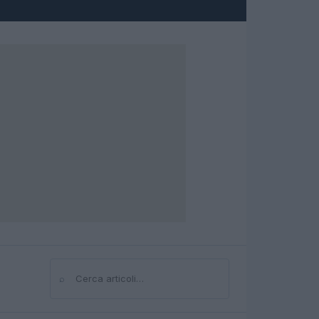
⌕
Cerca