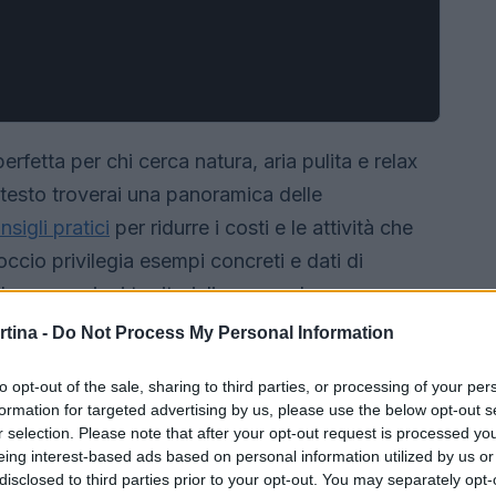
fetta per chi cerca natura, aria pulita e relax
testo troverai una panoramica delle
nsigli pratici
per ridurre i costi e le attività che
ccio privilegia esempi concreti e dati di
lle promozioni territoriali, passando per
rire una guida pratica per pianificare
vacanze in
rtina -
Do Not Process My Personal Information
sta economico, combinando soggiorni autentici e
to opt-out of the sale, sharing to third parties, or processing of your per
formation for targeted advertising by us, please use the below opt-out s
r selection. Please note that after your opt-out request is processed y
eing interest-based ads based on personal information utilized by us or
disclosed to third parties prior to your opt-out. You may separately opt-