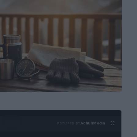
Ad
hub
Media
POWERED BY