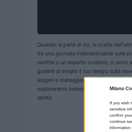
Quando si parla di sci, la scelta dell’a
tra una giornata indimenticabile sulle p
neofita o un esperto sciatore, ci sono 
goderti al meglio il tuo tempo sulla ne
leggeri e maneggevoli possa trasformare
esploreremo insieme come scegliere gli 
Milano Co
abilità.
If you wish 
sensitive in
confirm you
continue se
information 