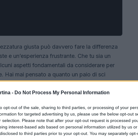
ttrezzatura giusta può davvero fare la differenza
iste e un’esperienza frustrante. Che tu sia un
alcuni aspetti fondamentali da considerare per
ve. Hai mai pensato a quanto un paio di sci
 la tua giornata? In questo articolo,
sci e gli snowboard in base al tuo livello di
rtina -
Do Not Process My Personal Information
to opt-out of the sale, sharing to third parties, or processing of your per
formation for targeted advertising by us, please use the below opt-out s
r selection. Please note that after your opt-out request is processed y
eing interest-based ads based on personal information utilized by us or
disclosed to third parties prior to your opt-out. You may separately opt-