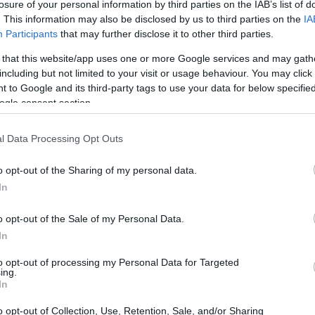
losure of your personal information by third parties on the IAB’s list of
. This information may also be disclosed by us to third parties on the
IA
Participants
that may further disclose it to other third parties.
 that this website/app uses one or more Google services and may gath
including but not limited to your visit or usage behaviour. You may click 
 to Google and its third-party tags to use your data for below specifi
ogle consent section.
l Data Processing Opt Outs
o opt-out of the Sharing of my personal data.
In
o opt-out of the Sale of my Personal Data.
nti: sicurezza e fiducia sulle
In
to opt-out of processing my Personal Data for Targeted
ing.
rima volta allo sci, è cruciale scegliere
In
 sicurezza. Gli sci progettati per i principianti,
o opt-out of Collection, Use, Retention, Sale, and/or Sharing