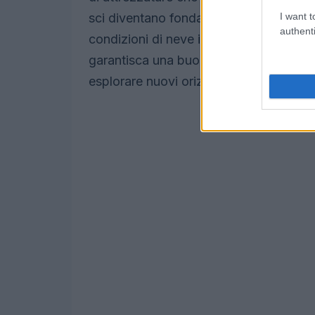
I want t
sci diventano fondamentali, specialmen
authenti
condizioni di neve impegnative. Per un
garantisca una buona presa sul ghiaccio
esplorare nuovi orizzonti sulle piste.