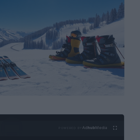
Ad
hub
Media
POWERED BY