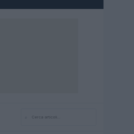
⌕
Cerca