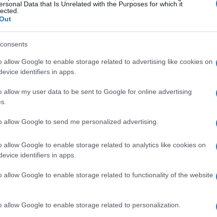
i per acquisire sicurezza su piste verdi e blu. Ti
ersonal Data that Is Unrelated with the Purposes for which it
lected.
tiche migliori per un principiante? I modelli più
Out
 al centro, facilitando così l’equilibrio e la
consents
o allow Google to enable storage related to advertising like cookies on
evice identifiers in apps.
ncora più importante. Gli sci destinati ai bambini,
vorire un apprendimento sereno e senza timori.
o allow my user data to be sent to Google for online advertising
e indulgente, permettendo ai giovani sciatori di
s.
enziale che l’attrezzatura permetta loro di
to allow Google to send me personalized advertising.
o allow Google to enable storage related to analytics like cookies on
evice identifiers in apps.
 intermedi e avanzati:
o allow Google to enable storage related to functionality of the website
i di livello intermedio e avanzato sono alla ricerca
o allow Google to enable storage related to personalization.
uperiori. Qui, la stabilità e la reattività degli