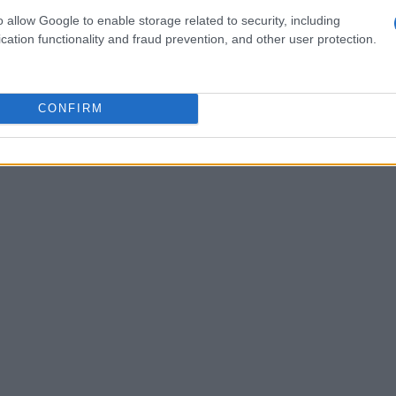
o allow Google to enable storage related to security, including
te quando si affrontano curve più aggressive o
cation functionality and fraud prevention, and other user protection.
 adulto intermedio, ad esempio, uno sci che
 e che sia leggero da trasportare è cruciale per
CONFIRM