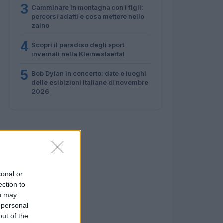
3
Camminare in montagna con i figli:
percorsi adatti e cosa mettere nello
zaino
4
Scopri il paradiso degli sport
invernali nella Kleinwalsertal
5
Bob Dylan in concerto: date e luoghi
delle esibizioni italiane di novembre
2026
sonal or
ection to
ou may
 personal
out of the