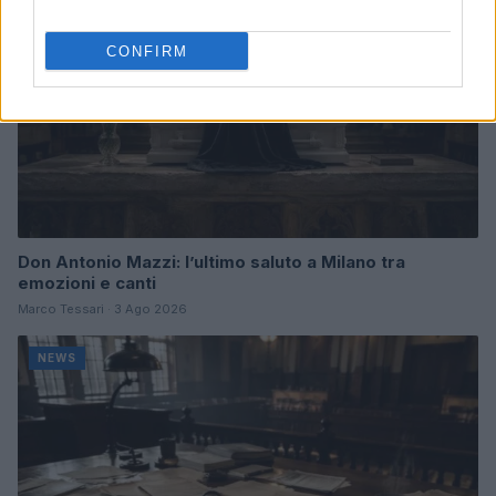
CONFIRM
Don Antonio Mazzi: l’ultimo saluto a Milano tra
emozioni e canti
Marco Tessari · 3 Ago 2026
NEWS