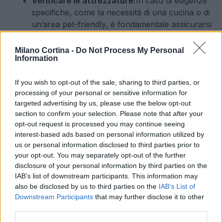
Verificare le attrezzature:
In caso di esigenze
specifiche, come la necessità di una cucina o di
un’area pet-friendly, è fondamentale assicurarsi
che l’alloggio soddisfi queste necessità.
Milano Cortina -
Do Not Process My Personal
Information
La scelta dell’alloggio in montagna rappresenta una
decisione cruciale che può influenzare l’intera
If you wish to opt-out of the sale, sharing to third parties, or
esperienza di viaggio. Considerando le varie
processing of your personal or sensitive information for
opzioni disponibili e seguendo questi consigli, sarà
targeted advertising by us, please use the below opt-out
section to confirm your selection. Please note that after your
possibile trovare l’alloggio ideale per un’avventura
opt-out request is processed you may continue seeing
indimenticabile in montagna.
interest-based ads based on personal information utilized by
us or personal information disclosed to third parties prior to
your opt-out. You may separately opt-out of the further
disclosure of your personal information by third parties on the
AUTORE
IAB’s list of downstream participants. This information may
AiAdhubMedia
also be disclosed by us to third parties on the
IAB’s List of
Downstream Participants
that may further disclose it to other
third parties.