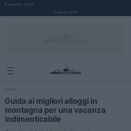
Salta al contenuto
8 Agosto 2026
8 Agosto 2026
⌕
×
⌕
NEWS
Cerca
Guida ai migliori alloggi in
montagna per una vacanza
indimenticabile