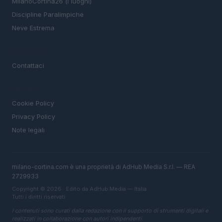
MIlanoCortina26 (i luoghi)
Discipline Paralimpiche
Neve Estrema
MAGAZINE
Contattaci
LEGALE
Cookie Policy
Privacy Policy
Note legali
milano-cortina.com è una proprietà di AdHub Media S.r.l. — REA
2729933
Copyright © 2026 · Edito da AdHub Media — Italia
Tutti i diritti riservati
I contenuti sono curati dalla redazione con il supporto di strumenti digitali e
realizzati in collaborazione con autori indipendenti.