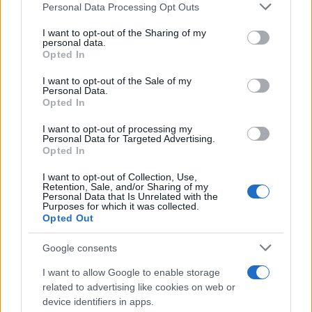
Please note that this website/app uses one or more Google
Personal Data Processing Opt Outs
services and may gather and store information including but
not limited to your visit or usage behaviour. You may click to
I want to opt-out of the Sharing of my
personal data.
grant or deny consent to Google and its third-party tags to
Opted In
use your data for below specified purposes in below Google
consent section.
I want to opt-out of the Sale of my
Personal Data.
Opted In
I want to opt-out of processing my
Personal Data for Targeted Advertising.
Opted In
I want to opt-out of Collection, Use,
Retention, Sale, and/or Sharing of my
Personal Data that Is Unrelated with the
Purposes for which it was collected.
Opted Out
Google consents
I want to allow Google to enable storage
related to advertising like cookies on web or
Continua a leggere
device identifiers in apps.