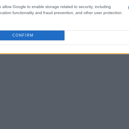
no migliorare l’efficienza cardiovascolare,
o allow Google to enable storage related to security, including
cation functionality and fraud prevention, and other user protection.
 le lunghe giornate sulle piste.
CONFIRM