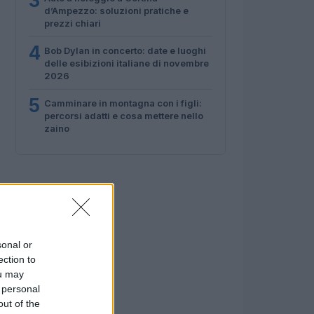
3
d’Ampezzo: soluzioni pratiche e
prezzi chiari
4
Bob Dylan in concerto: date e luoghi
delle esibizioni italiane di novembre
2026
5
Camminare in montagna con i figli:
percorsi adatti e cosa mettere nello
zaino
sonal or
ection to
ou may
 personal
out of the