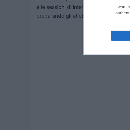
e le sessioni di interval training, posso
I want t
authenti
preparando gli atleti a gestire al meglio