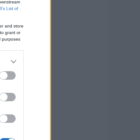
 downstream
B’s List of
er and store
to grant or
ed purposes