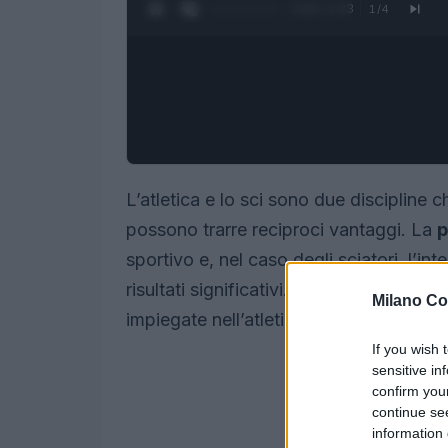
0:27 / 1:23
1
/
4
L’atletica e lo sci sono due discipline
possono trarre reciproci vantaggi. La
p
sportivo e, nel caso degli sciatori, l’in
risultati significativi. Questo articolo 
Milano Co
impiegate nell’atletica possano migliora
If you wish 
sensitive in
confirm you
continue se
information 