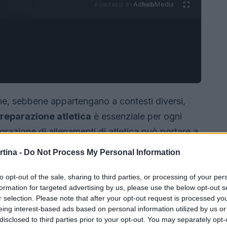
Ad
hub
Media
POWERED BY
 che, sebbene appartengano a contesti diversi,
reparazione atletica
è essenziale per ogni
tegrazione di allenamenti di atletica può portare a
analizza come le tecniche di
allenamento
rtina -
Do Not Process My Personal Information
re le performance sugli sci.
to opt-out of the sale, sharing to third parties, or processing of your per
formation for targeted advertising by us, please use the below opt-out s
r selection. Please note that after your opt-out request is processed y
eing interest-based ads based on personal information utilized by us or
disclosed to third parties prior to your opt-out. You may separately opt-