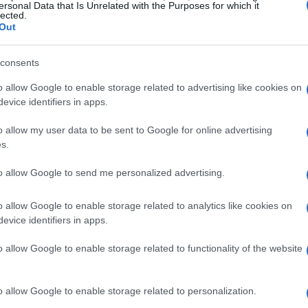
ersonal Data that Is Unrelated with the Purposes for which it
lected.
isiche.
Out
consents
ndamentali per gli sciatori. Attraverso esercizi di
o allow Google to enable storage related to advertising like cookies on
evice identifiers in apps.
leti sviluppano muscoli potenti e pronti all’uso.
 di esprimere forza rapidamente, riveste
o allow my user data to be sent to Google for online advertising
s.
pecifici, come il salto in lungo e gli sprint,
 qualità, consentendo agli sciatori di
to allow Google to send me personalized advertising.
rreno con maggiore agilità.
o allow Google to enable storage related to analytics like cookies on
evice identifiers in apps.
robica
o allow Google to enable storage related to functionality of the website
ruciale per gli sciatori. Le escursioni in
 mantenere elevate le performance richiede
o allow Google to enable storage related to personalization.
enti di atletica, come le corse di lunga distanza