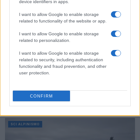
device identifiers in apps.
COMBINATA NORDICA
I want to allow Google to enable storage
related to functionality of the website or app.
I want to allow Google to enable storage
related to personalization.
I want to allow Google to enable storage
related to security, including authentication
functionality and fraud prevention, and other
user protection.
CONFIRM
Combinata nordica spiegata: sistema Gundersen e
tattiche
Marco Tessari · 7 Ago 2026
SCI ALPINISMO