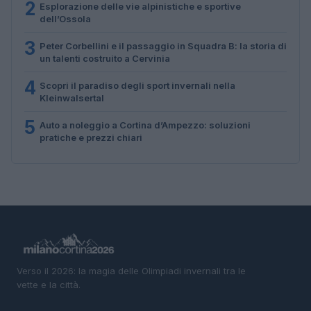
2
Esplorazione delle vie alpinistiche e sportive
dell’Ossola
3
Peter Corbellini e il passaggio in Squadra B: la storia di
un talenti costruito a Cervinia
4
Scopri il paradiso degli sport invernali nella
Kleinwalsertal
5
Auto a noleggio a Cortina d’Ampezzo: soluzioni
pratiche e prezzi chiari
Verso il 2026: la magia delle Olimpiadi invernali tra le
vette e la città.