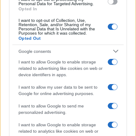
Personal Data for Targeted Advertising.
Opted In
Continua a leggere
I want to opt-out of Collection, Use,
Retention, Sale, and/or Sharing of my
Personal Data that Is Unrelated with the
Purposes for which it was collected.
HOCKEY
Opted Out
Google consents
I want to allow Google to enable storage
related to advertising like cookies on web or
device identifiers in apps.
I want to allow my user data to be sent to
Google for online advertising purposes.
I want to allow Google to send me
personalized advertising.
Asiago Hockey: le partite di preparazione contro
I want to allow Google to enable storage
Bolzano e Milano al PalaTrento
related to analytics like cookies on web or
Marco Tessari · 7 Ago 2026