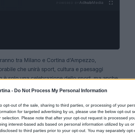
Ad
hub
Media
POWERED BY
ranno tra Milano e Cortina d’Ampezzo,
abile che unirà sport, cultura e paesaggi
 è solo una celebrazione dello sport, ma anche
 delle località coinvolte.
rtina -
Do Not Process My Personal Information
to opt-out of the sale, sharing to third parties, or processing of your per
formation for targeted advertising by us, please use the below opt-out s
r selection. Please note that after your opt-out request is processed y
eing interest-based ads based on personal information utilized by us or
disclosed to third parties prior to your opt-out. You may separately opt-