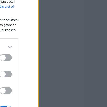
 downstream
B’s List of
er and store
to grant or
ed purposes