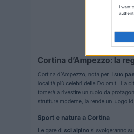
I want t
authenti
Cortina d’Ampezzo: la reg
Cortina d’Ampezzo, nota per il suo
pa
località più celebri delle Dolomiti. La c
tornerà a rivestire un ruolo da protagon
strutture moderne, la rende un luogo ide
Sport e natura a Cortina
Le gare di
sci alpino
si svolgeranno sull