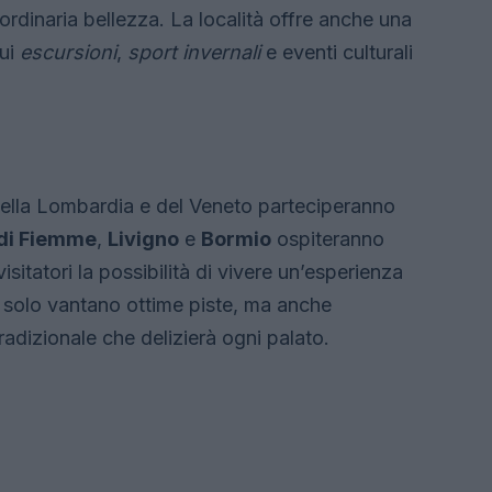
ordinaria bellezza. La località offre anche una
cui
escursioni
,
sport invernali
e eventi culturali
à della Lombardia e del Veneto parteciperanno
 di Fiemme
,
Livigno
e
Bormio
ospiteranno
sitatori la possibilità di vivere un’esperienza
 solo vantano ottime piste, ma anche
adizionale che delizierà ogni palato.