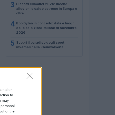
3
Disastri climatici 2026: incendi,
alluvioni e caldo estremo in Europa e
oltre
4
Bob Dylan in concerto: date e luoghi
delle esibizioni italiane di novembre
2026
5
Scopri il paradiso degli sport
invernali nella Kleinwalsertal
sonal or
ection to
ou may
 personal
out of the