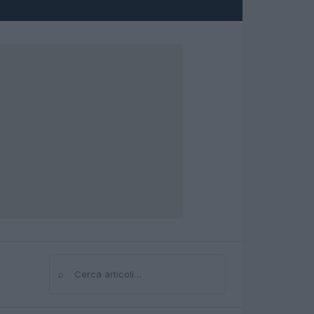
⌕
Cerca