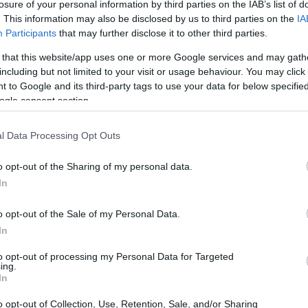
losure of your personal information by third parties on the IAB’s list of
. This information may also be disclosed by us to third parties on the
IA
Participants
that may further disclose it to other third parties.
 that this website/app uses one or more Google services and may gath
including but not limited to your visit or usage behaviour. You may click 
 to Google and its third-party tags to use your data for below specifi
ogle consent section.
l Data Processing Opt Outs
o opt-out of the Sharing of my personal data.
In
ità olimpiche
, scoprendo le loro caratteristiche
offrono ai visitatori e agli atleti.
o opt-out of the Sale of my Personal Data.
In
moda e dello sport
to opt-out of processing my Personal Data for Targeted
ing.
In
cosmopolita
e la sua importanza culturale, sarà il
o opt-out of Collection, Use, Retention, Sale, and/or Sharing
 città è famosa per la sua
architettura
moderna