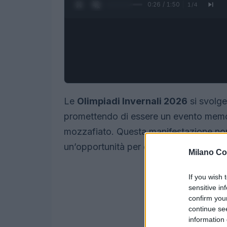
0:27 / 1:50
1
/
4
Le
Olimpiadi Invernali 2026
si svolge
promettendo di essere un evento memor
mozzafiato. Questa manifestazione non
un’opportunità per esplorare le bellezze
Milano Co
If you wish 
sensitive in
confirm you
continue se
information 