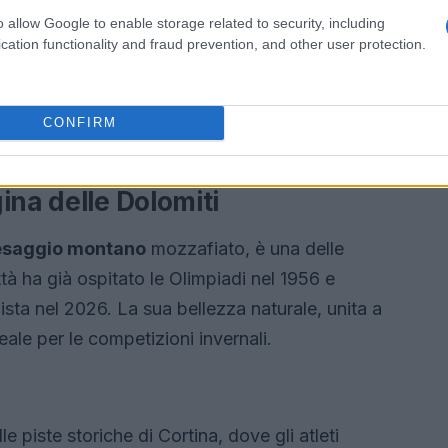
o allow Google to enable storage related to security, including
cation functionality and fraud prevention, and other user protection.
CONFIRM
ina delle Dolomiti
esaggio montano
mozzafiato, è una delle
ittà ha già ospitato le Olimpiadi nel 1956 e
ista nel 2026. La sua bellezza naturale, unita a
ale per le competizioni invernali.
e piste storiche di Cortina, dove gli atleti