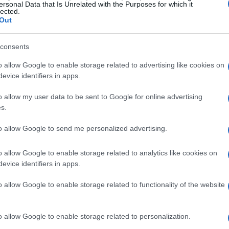
ersonal Data that Is Unrelated with the Purposes for which it
lected.
il
Duomo di Milano
e il
Castello Sforzesco
.
Out
consents
enti di grande rilevanza, tra cui le gare di
o allow Google to enable storage related to advertising like cookies on
evice identifiers in apps.
 di
curling
. Le strutture sportive sono state
i, con il
Palazzo del Ghiaccio
e il
Palazzetto
o allow my user data to be sent to Google for online advertising
s.
re atleti da tutto il mondo.
to allow Google to send me personalized advertising.
o allow Google to enable storage related to analytics like cookies on
evice identifiers in apps.
o allow Google to enable storage related to functionality of the website
o allow Google to enable storage related to personalization.