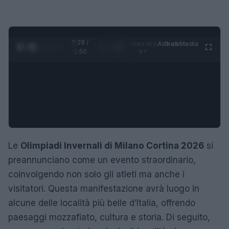
0:29 /
Ad
hub
Media
POWERED
1
/
4
1:50
BY
Le
Olimpiadi Invernali di Milano Cortina 2026
si
preannunciano come un evento straordinario,
coinvolgendo non solo gli atleti ma anche i
visitatori. Questa manifestazione avrà luogo in
alcune delle località più belle d’Italia, offrendo
paesaggi mozzafiato, cultura e storia. Di seguito,