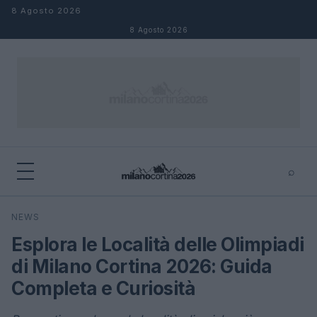
Salta al contenuto
8 Agosto 2026
8 Agosto 2026
⌕
×
⌕
NEWS
Cerca
Esplora le Località delle Olimpiadi
di Milano Cortina 2026: Guida
Completa e Curiosità