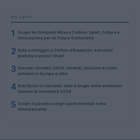
PIÙ LETTI
1
Scopri le Olimpiadi Milano Cortina: Sport, Cultura e
Innovazione per un Futuro Sostenibile
2
Auto a noleggio a Cortina d’Ampezzo: soluzioni
pratiche e prezzi chiari
3
Disastri climatici 2026: incendi, alluvioni e caldo
estremo in Europa e oltre
4
Bob Dylan in concerto: date e luoghi delle esibizioni
italiane di novembre 2026
5
Scopri il paradiso degli sport invernali nella
Kleinwalsertal