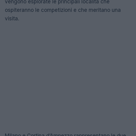
vengono esplorate le principali località che
ospiteranno le competizioni e che meritano una
visita.
Milano e Cortina d’Ampezzo rappresentano le due