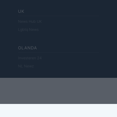
UK
News Hub UK
Lgbtq News
OLANDA
Investeren 24
NL Newz