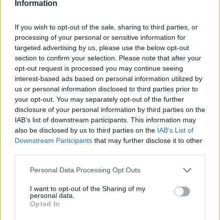
Information
un’esperienza da non perdere per gli appassionati
di sport e per i turisti.
If you wish to opt-out of the sale, sharing to third parties, or
processing of your personal or sensitive information for
targeted advertising by us, please use the below opt-out
section to confirm your selection. Please note that after your
AUTORE
opt-out request is processed you may continue seeing
AiAdhubMedia
interest-based ads based on personal information utilized by
us or personal information disclosed to third parties prior to
your opt-out. You may separately opt-out of the further
disclosure of your personal information by third parties on the
IAB’s list of downstream participants. This information may
also be disclosed by us to third parties on the
IAB’s List of
Downstream Participants
that may further disclose it to other
third parties.
Please note that this website/app uses one or more Google
Personal Data Processing Opt Outs
services and may gather and store information including but
not limited to your visit or usage behaviour. You may click to
I want to opt-out of the Sharing of my
personal data.
grant or deny consent to Google and its third-party tags to
Opted In
use your data for below specified purposes in below Google
consent section.