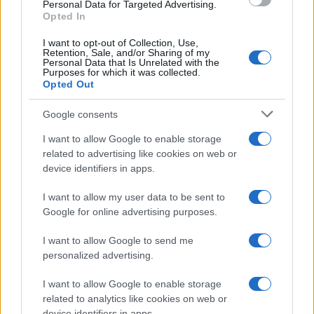
Personal Data for Targeted Advertising.
Opted In
Continua a leggere
I want to opt-out of Collection, Use,
Retention, Sale, and/or Sharing of my
Personal Data that Is Unrelated with the
Purposes for which it was collected.
NEWS
Opted Out
Google consents
I want to allow Google to enable storage
related to advertising like cookies on web or
device identifiers in apps.
I want to allow my user data to be sent to
Google for online advertising purposes.
I want to allow Google to send me
personalized advertising.
Don Antonio Mazzi: l’ultimo saluto a Milano tra
emozioni e canti
I want to allow Google to enable storage
Marco Tessari · 3 Ago 2026
related to analytics like cookies on web or
device identifiers in apps.