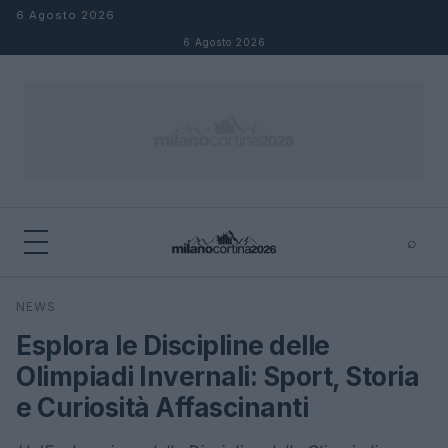
Salta al contenuto
6 Agosto 2026
6 Agosto 2026
⌕
×
⌕
NEWS
Cerca
Esplora le Discipline delle
Olimpiadi Invernali: Sport, Storia
e Curiosità Affascinanti