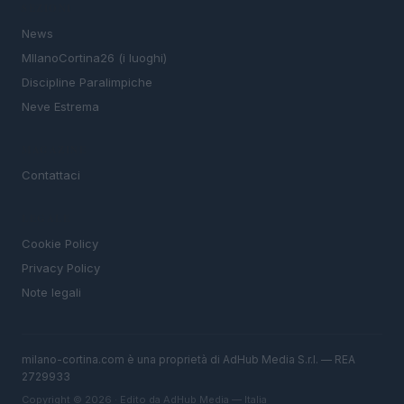
SEZIONI
News
MIlanoCortina26 (i luoghi)
Discipline Paralimpiche
Neve Estrema
MAGAZINE
Contattaci
LEGALE
Cookie Policy
Privacy Policy
Note legali
milano-cortina.com è una proprietà di AdHub Media S.r.l. — REA
2729933
Copyright © 2026 · Edito da AdHub Media — Italia