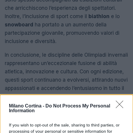
che arricchiscono l’esperienza degli spettatori.
Inoltre, l’inclusione di sport come il
biathlon
e lo
snowboard
ha portato a un aumento della
partecipazione giovanile, promuovendo valori di
inclusione e diversità.
In conclusione, le discipline delle Olimpiadi invernali
rappresentano un’eccezionale fusione di abilità
atletica, innovazione e cultura. Con ogni edizione,
questi sport continuano a evolversi, attirando nuovi
appassionati e accendendo l’entusiasmo in tutto il
mondo.
Milano Cortina -
Do Not Process My Personal
Information
AUTORE
If you wish to opt-out of the sale, sharing to third parties, or
AiAdhubMedia
processing of your personal or sensitive information for