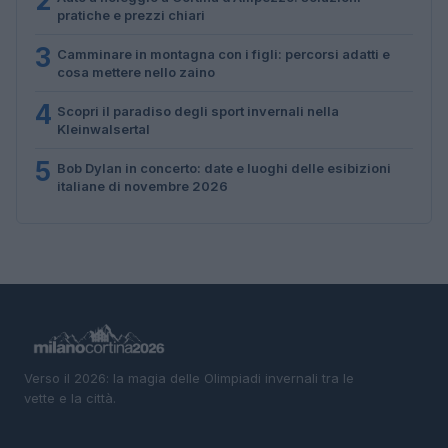
2
pratiche e prezzi chiari
3
Camminare in montagna con i figli: percorsi adatti e
cosa mettere nello zaino
4
Scopri il paradiso degli sport invernali nella
Kleinwalsertal
5
Bob Dylan in concerto: date e luoghi delle esibizioni
italiane di novembre 2026
Verso il 2026: la magia delle Olimpiadi invernali tra le
vette e la città.