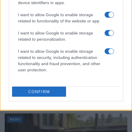
device identifiers in apps.
NEWS
I want to allow Google to enable storage
related to functionality of the website or app.
I want to allow Google to enable storage
related to personalization.
I want to allow Google to enable storage
related to security, including authentication
functionality and fraud prevention, and other
user protection.
CONFIRM
Bocciature scolastiche: i casi giudiziari che hanno
fatto discutere
Marco Tessari · 3 Ago 2026
NEWS