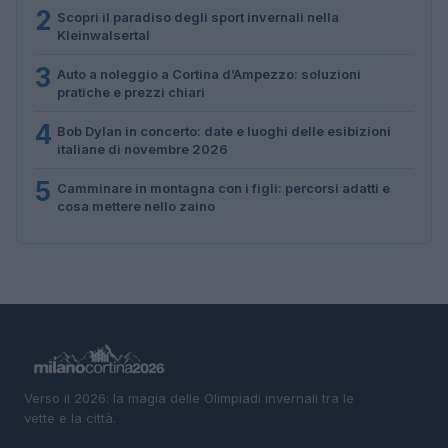
2
Scopri il paradiso degli sport invernali nella
Kleinwalsertal
3
Auto a noleggio a Cortina d’Ampezzo: soluzioni
pratiche e prezzi chiari
4
Bob Dylan in concerto: date e luoghi delle esibizioni
italiane di novembre 2026
5
Camminare in montagna con i figli: percorsi adatti e
cosa mettere nello zaino
Verso il 2026: la magia delle Olimpiadi invernali tra le
vette e la città.