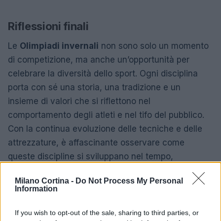
Riflessioni finali
Le
Olimpiadi invernali
non sono solo un momento
di competizione, ma anche un’opportunità per
celebrare la diversità dello sport. Ogni disciplina
porta con sé una storia, una tradizione e un
insieme di valori che si riflettono nel
comportamento degli atleti e nel tifo del pubblico.
Con la continua evoluzione delle tecniche e delle
attrezzature, è affascinante osservare come
queste discipline si sviluppano nel tempo,
mantenendo viva la passione per gli sport invernali.
Milano Cortina -
Do Not Process My Personal
Information
AUTORE
If you wish to opt-out of the sale, sharing to third parties, or