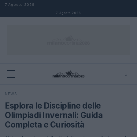
Salta al contenuto
7 Agosto 2026
7 Agosto 2026
⌕
×
⌕
NEWS
Cerca
Esplora le Discipline delle
Olimpiadi Invernali: Guida
Completa e Curiosità