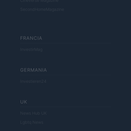
Cineverse Magazine
SecondHomeMagazine
FRANCIA
InvestirMag
GERMANIA
Investieren24
UK
News Hub UK
Lgbtq News