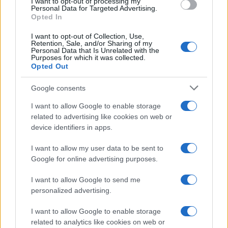
I want to opt-out of processing my
Personal Data for Targeted Advertising.
Opted In
Continua a leggere
I want to opt-out of Collection, Use,
Retention, Sale, and/or Sharing of my
Personal Data that Is Unrelated with the
Purposes for which it was collected.
NEWS
Opted Out
Google consents
I want to allow Google to enable storage
related to advertising like cookies on web or
device identifiers in apps.
I want to allow my user data to be sent to
Google for online advertising purposes.
I want to allow Google to send me
personalized advertising.
Don Antonio Mazzi: l’ultimo saluto a Milano tra
I want to allow Google to enable storage
emozioni e canti
related to analytics like cookies on web or
Marco Tessari · 3 Ago 2026