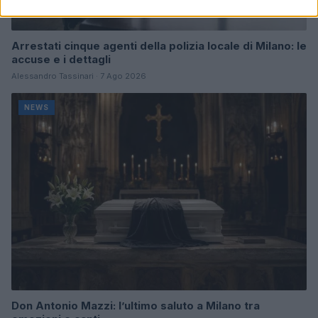
Arrestati cinque agenti della polizia locale di Milano: le
accuse e i dettagli
Alessandro Tassinari · 7 Ago 2026
NEWS
Don Antonio Mazzi: l’ultimo saluto a Milano tra