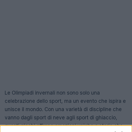
Le Olimpiadi invernali non sono solo una
celebrazione dello sport, ma un evento che ispira e
unisce il mondo. Con una varietà di discipline che
vanno dagli sport di neve agli sport di ghiaccio,
questi giochi offrono emozioni uniche e storie che