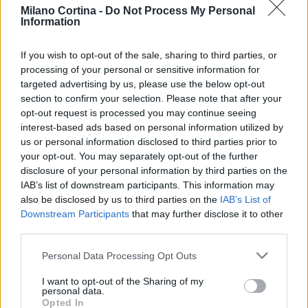
rimarranno impresse nella memoria collettiva. Che
Milano Cortina -
Do Not Process My Personal
Information
si tratti di slalom, curling o patinaggio artistico,
ogni disciplina ha il suo fascino e contribuisce a
If you wish to opt-out of the sale, sharing to third parties, or
rendere le Olimpiadi un’esperienza indimenticabile.
processing of your personal or sensitive information for
targeted advertising by us, please use the below opt-out
section to confirm your selection. Please note that after your
opt-out request is processed you may continue seeing
AUTORE
interest-based ads based on personal information utilized by
AiAdhubMedia
us or personal information disclosed to third parties prior to
your opt-out. You may separately opt-out of the further
disclosure of your personal information by third parties on the
IAB’s list of downstream participants. This information may
also be disclosed by us to third parties on the
IAB’s List of
Downstream Participants
that may further disclose it to other
third parties.
Please note that this website/app uses one or more Google
Personal Data Processing Opt Outs
services and may gather and store information including but
not limited to your visit or usage behaviour. You may click to
I want to opt-out of the Sharing of my
personal data.
grant or deny consent to Google and its third-party tags to
Opted In