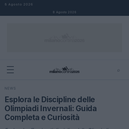
Salta al contenuto
8 Agosto 2026
8 Agosto 2026
⌕
×
⌕
NEWS
Cerca
Esplora le Discipline delle
Olimpiadi Invernali: Guida
Completa e Curiosità