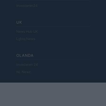
Investieren24
UK
News Hub UK
Lgbtq News
OLANDA
Investeren 24
NL Newz