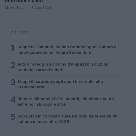
emozioni e canti
Marco Tessari · 3 Ago 2026
PIÙ LETTI
1
Scopri le Olimpiadi Milano Cortina: Sport, Cultura e
Innovazione per un Futuro Sostenibile
2
Auto a noleggio a Cortina d’Ampezzo: soluzioni
pratiche e prezzi chiari
3
Scopri il paradiso degli sport invernali nella
Kleinwalsertal
4
Disastri climatici 2026: incendi, alluvioni e caldo
estremo in Europa e oltre
5
Bob Dylan in concerto: date e luoghi delle esibizioni
italiane di novembre 2026