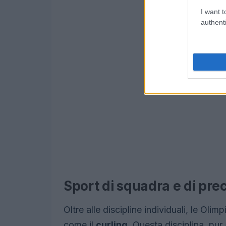
I want t
authenti
Sport di squadra e di pre
Oltre alle discipline individuali, le Oli
come il
curling
. Questa disciplina, pu