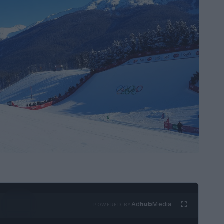
Ad
hub
Media
POWERED BY