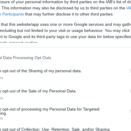
losure of your personal information by third parties on the IAB’s list of
. This information may also be disclosed by us to third parties on the
IA
Participants
that may further disclose it to other third parties.
 that this website/app uses one or more Google services and may gath
including but not limited to your visit or usage behaviour. You may click 
 to Google and its third-party tags to use your data for below specifi
ogle consent section.
l Data Processing Opt Outs
o opt-out of the Sharing of my personal data.
limpiche invernali
In
se discipline, suddivisibili in categorie. Tra le
o opt-out of the Sale of my Personal Data.
athlon
, il
curling
e il
pattinaggio di figura
.
In
aratteristiche uniche e richiede competenze
to opt-out of processing my Personal Data for Targeted
ing.
In
o opt-out of Collection, Use, Retention, Sale, and/or Sharing