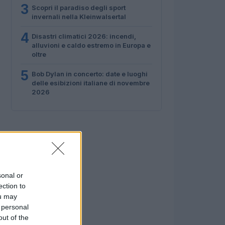
3
Scopri il paradiso degli sport
invernali nella Kleinwalsertal
4
Disastri climatici 2026: incendi,
alluvioni e caldo estremo in Europa e
oltre
5
Bob Dylan in concerto: date e luoghi
delle esibizioni italiane di novembre
2026
sonal or
ection to
ou may
 personal
out of the