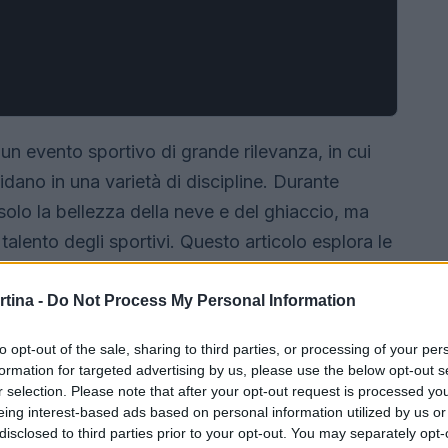
n evento sportivo di grande rilevanza, in cui
fidano in una varietà di discipline. Durante
olo la bellezza della neve e del ghiaccio, ma
talento degli sportivi. Questo articolo esplora le
nvernali
e il loro fascino unico.
rtina -
Do Not Process My Personal Information
to opt-out of the sale, sharing to third parties, or processing of your per
formation for targeted advertising by us, please use the below opt-out s
r selection. Please note that after your opt-out request is processed y
eing interest-based ads based on personal information utilized by us or
disclosed to third parties prior to your opt-out. You may separately opt-