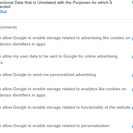
ersonal Data that Is Unrelated with the Purposes for which it
lected.
Out
ipline più spettacolari dello sport invernale,
ica. Gli atleti devono affrontare percorsi di gara
consents
ercando di completare il tracciato nel minor
o allow Google to enable storage related to advertising like cookies on
comprendono il
gigante
, lo
slalom
e la
discesa
evice identifiers in apps.
 solo velocità, ma anche una strategia precisa in
o allow my user data to be sent to Google for online advertising
s.
to allow Google to send me personalized advertising.
l tiro a segno. Questa disciplina richiede agli
o allow Google to enable storage related to analytics like cookies on
e, in punti specifici, di fermarsi per colpire
evice identifiers in apps.
sistenza fisica e concentrazione mentale rende il
o allow Google to enable storage related to functionality of the website
egnative delle Olimpiadi invernali.
o allow Google to enable storage related to personalization.