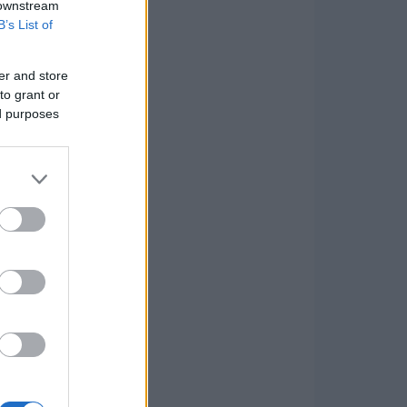
 downstream
B’s List of
er and store
to grant or
ed purposes