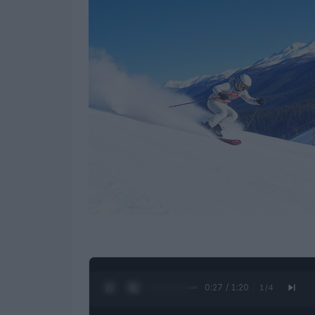
0:28 / 1:20
1
/
4