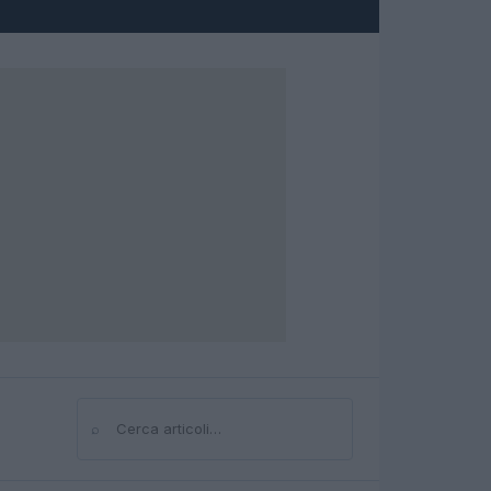
⌕
Cerca