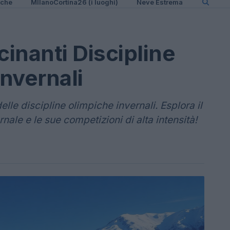
iche
MIlanoCortina26 (i luoghi)
Neve Estrema
cinanti Discipline
Invernali
elle discipline olimpiche invernali. Esplora il
nale e le sue competizioni di alta intensità!