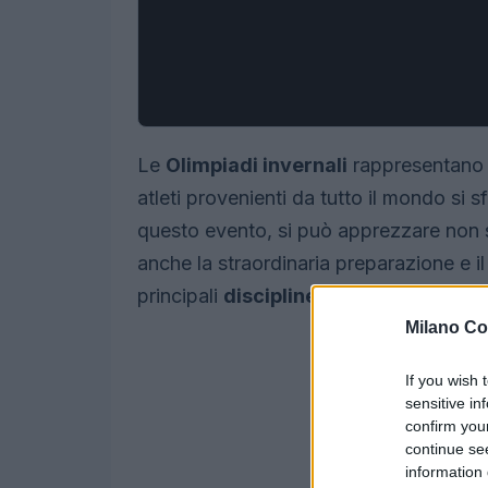
Le
Olimpiadi invernali
rappresentano u
atleti provenienti da tutto il mondo si s
questo evento, si può apprezzare non s
anche la straordinaria preparazione e il 
principali
discipline delle Olimpiadi i
Milano Co
If you wish 
sensitive in
confirm you
continue se
information 