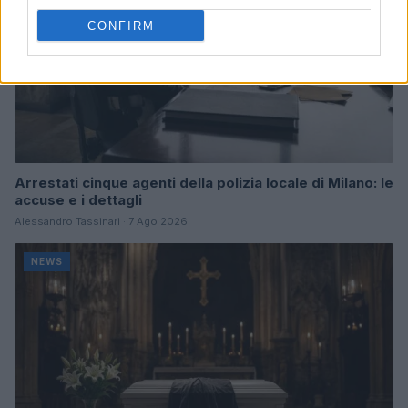
CONFIRM
Arrestati cinque agenti della polizia locale di Milano: le
accuse e i dettagli
Alessandro Tassinari · 7 Ago 2026
NEWS