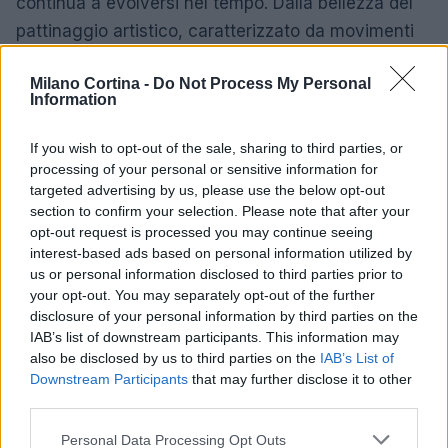
continua a evolversi nel tempo. Dalla bellezza del
pattinaggio artistico, caratterizzato da movimenti
eleganti e coreografie affascinanti, alla velocità del
Milano Cortina -
Do Not Process My Personal
pattinaggio di velocità, fino all’intensità e alla
Information
competitività dell’hockey su ghiaccio, ogni aspetto
di questo sport offre esperienze uniche. Sia che si
If you wish to opt-out of the sale, sharing to third parties, or
tratti di pattinatori esperti, sia di appassionati, il
processing of your personal or sensitive information for
targeted advertising by us, please use the below opt-out
pattinaggio su ghiaccio continua a essere una
section to confirm your selection. Please note that after your
fonte inesauribile di fascino e ispirazione.
opt-out request is processed you may continue seeing
interest-based ads based on personal information utilized by
us or personal information disclosed to third parties prior to
your opt-out. You may separately opt-out of the further
AUTORE
disclosure of your personal information by third parties on the
AiAdhubMedia
IAB’s list of downstream participants. This information may
also be disclosed by us to third parties on the
IAB’s List of
Downstream Participants
that may further disclose it to other
third parties.
Please note that this website/app uses one or more Google
Personal Data Processing Opt Outs