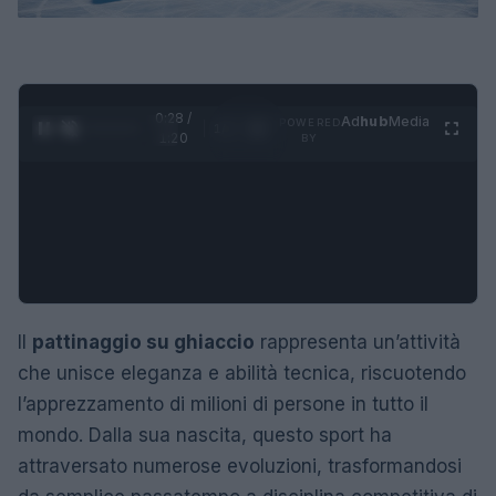
0:29 /
Ad
hub
Media
POWERED
1
/
4
1:20
BY
Il
pattinaggio su ghiaccio
rappresenta un’attività
che unisce eleganza e abilità tecnica, riscuotendo
l’apprezzamento di milioni di persone in tutto il
mondo. Dalla sua nascita, questo sport ha
attraversato numerose evoluzioni, trasformandosi