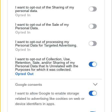
services and may gather and store information including but
not limited to your visit or usage behaviour. You may click to
I want to opt-out of the Sharing of my
personal data.
grant or deny consent to Google and its third-party tags to
Opted In
use your data for below specified purposes in below Google
consent section.
I want to opt-out of the Sale of my
Personal Data.
Opted In
I want to opt-out of processing my
Personal Data for Targeted Advertising.
Opted In
I want to opt-out of Collection, Use,
Retention, Sale, and/or Sharing of my
Personal Data that Is Unrelated with the
Purposes for which it was collected.
Opted Out
Google consents
I want to allow Google to enable storage
related to advertising like cookies on web or
Continua a leggere
device identifiers in apps.