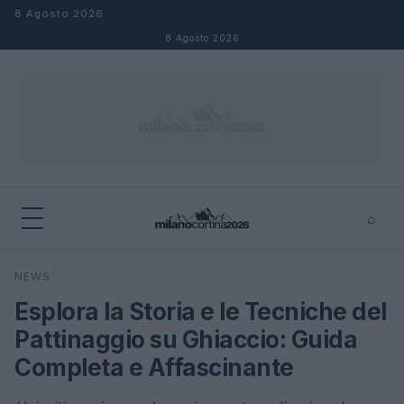
Salta al contenuto
8 Agosto 2026
8 Agosto 2026
⌕
×
⌕
NEWS
Cerca
Esplora la Storia e le Tecniche del
Pattinaggio su Ghiaccio: Guida
Completa e Affascinante