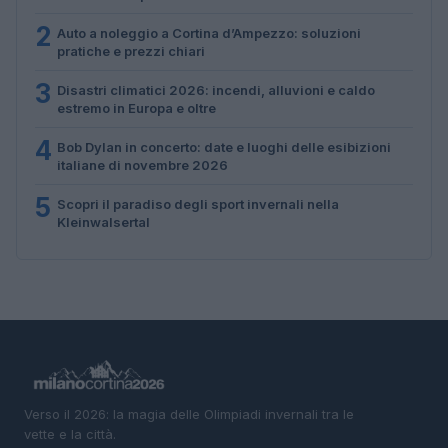
2
Auto a noleggio a Cortina d’Ampezzo: soluzioni
pratiche e prezzi chiari
3
Disastri climatici 2026: incendi, alluvioni e caldo
estremo in Europa e oltre
4
Bob Dylan in concerto: date e luoghi delle esibizioni
italiane di novembre 2026
5
Scopri il paradiso degli sport invernali nella
Kleinwalsertal
Verso il 2026: la magia delle Olimpiadi invernali tra le
vette e la città.