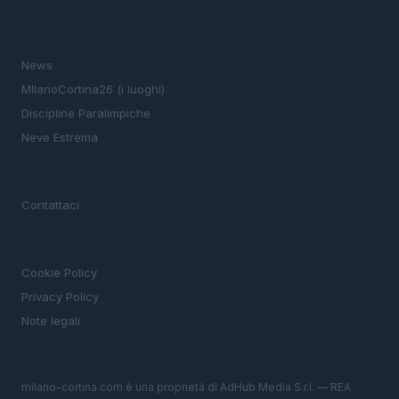
SEZIONI
News
MIlanoCortina26 (i luoghi)
Discipline Paralimpiche
Neve Estrema
MAGAZINE
Contattaci
LEGALE
Cookie Policy
Privacy Policy
Note legali
milano-cortina.com è una proprietà di AdHub Media S.r.l. — REA