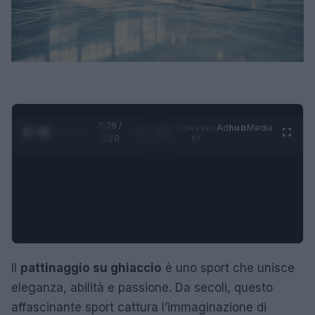
0:29 /
Ad
hub
Media
POWERED
1
/
4
1:20
BY
Il
pattinaggio su ghiaccio
è uno sport che unisce
eleganza, abilità e passione. Da secoli, questo
affascinante sport cattura l’immaginazione di