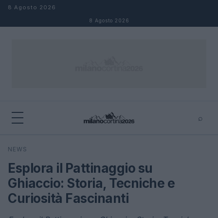
Salta al contenuto
8 Agosto 2026
8 Agosto 2026
⌕
×
⌕
NEWS
Cerca
Esplora il Pattinaggio su
Ghiaccio: Storia, Tecniche e
Curiosità Fascinanti