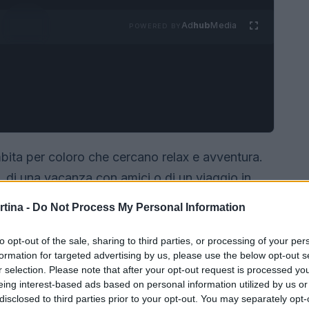
Ad
hub
Media
POWERED BY
ta per coloro che cercano relax e avventura.
, di una vacanza con amici o di un viaggio in
ntagna
sono molteplici e variegate. Questo
rtina -
Do Not Process My Personal Information
i per garantire un soggiorno indimenticabile,
to opt-out of the sale, sharing to third parties, or processing of your per
formation for targeted advertising by us, please use the below opt-out s
r selection. Please note that after your opt-out request is processed y
eing interest-based ads based on personal information utilized by us or
disclosed to third parties prior to your opt-out. You may separately opt-