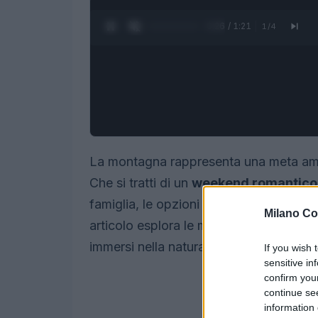
0:27 / 1:21
1
/
4
La montagna rappresenta una meta ambi
Che si tratti di un
weekend romantico
famiglia, le opzioni per
dormire in mo
Milano Co
articolo esplora le migliori sistemazion
immersi nella natura.
If you wish 
sensitive in
confirm you
continue se
information 