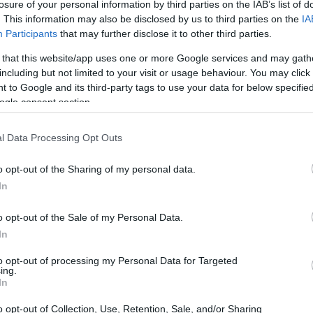
losure of your personal information by third parties on the IAB’s list of
. This information may also be disclosed by us to third parties on the
IA
Participants
that may further disclose it to other third parties.
 that this website/app uses one or more Google services and may gath
including but not limited to your visit or usage behaviour. You may click 
 to Google and its third-party tags to use your data for below specifi
ogle consent section.
l Data Processing Opt Outs
o opt-out of the Sharing of my personal data.
In
o opt-out of the Sale of my Personal Data.
i in montagna
In
to opt-out of processing my Personal Data for Targeted
è fondamentale considerare le diverse tipologie
ing.
In
ne offre un’esperienza unica e può soddisfare
o opt-out of Collection, Use, Retention, Sale, and/or Sharing