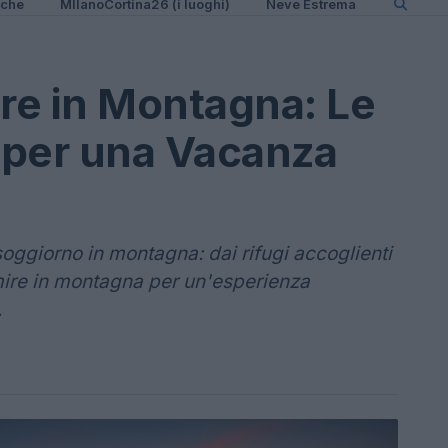
iche
MIlanoCortina26 (i luoghi)
Neve Estrema
re in Montagna: Le
i per una Vacanza
o soggiorno in montagna: dai rifugi accoglienti
rmire in montagna per un'esperienza
.