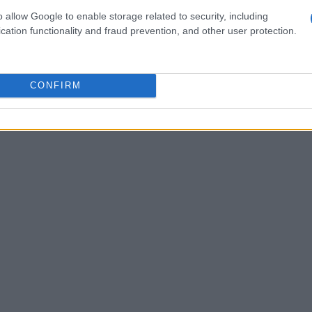
e skipass inclusi o escursioni guidate, che
o allow Google to enable storage related to security, including
a di vacanza.
cation functionality and fraud prevention, and other user protection.
CONFIRM