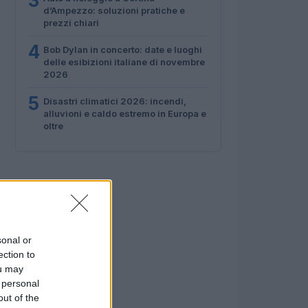
3
d’Ampezzo: soluzioni pratiche e
prezzi chiari
4
Bob Dylan in concerto: date e luoghi
delle esibizioni italiane di novembre
2026
5
Disastri climatici 2026: incendi,
alluvioni e caldo estremo in Europa e
oltre
sonal or
ection to
ou may
 personal
out of the