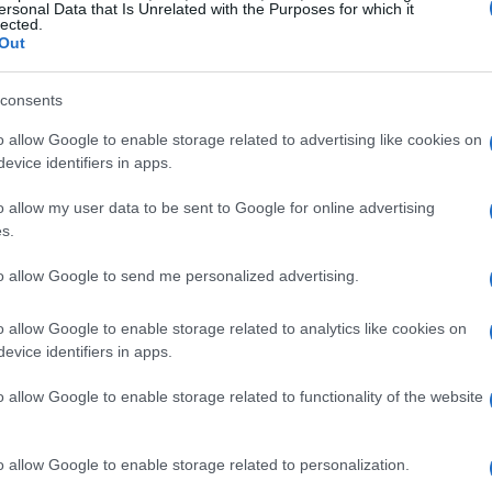
ersonal Data that Is Unrelated with the Purposes for which it
lected.
Out
ta ideale per gli amanti del contatto diretto
consents
zafiato, questi alloggi offrono un’atmosfera
o allow Google to enable storage related to advertising like cookies on
evice identifiers in apps.
desidera una pausa dal ritmo frenetico della vita
ssimità di sentieri escursionistici e piste da sci,
o allow my user data to be sent to Google for online advertising
tività all’aperto. Inoltre, spesso è possibile
s.
nara, arricchendo l’esperienza di soggiorno.
to allow Google to send me personalized advertising.
o allow Google to enable storage related to analytics like cookies on
evice identifiers in apps.
rtevole
, gli hotel e i resort in montagna
o allow Google to enable storage related to functionality of the website
este strutture offrono servizi di alta qualità, tra
creative. Alcuni hotel sono ubicati in posizioni
o allow Google to enable storage related to personalization.
olari. Scegliere un hotel significa spesso