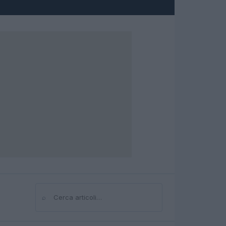
⌕
Cerca