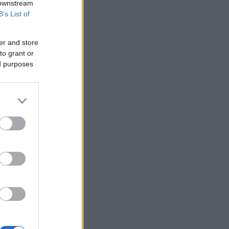
 downstream
B’s List of
er and store
to grant or
ed purposes