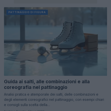
PATTINAGGIO DI FIGURA
Guida ai salti, alle combinazioni e alla
coreografia nel pattinaggio
Analisi pratica e atemporale dei salti, delle combinazioni e
degli elementi coreografici nel pattinaggio, con esempi chiari
e consigli sulla scelta della…