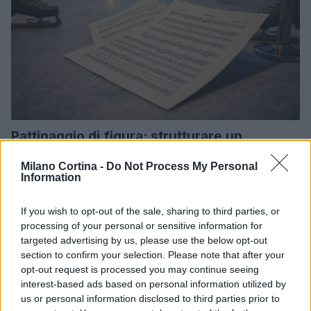
Pattinaggio di figura: strutturare un
programma base efficace
Milano Cortina -
Do Not Process My Personal
Struttura passo per passo di un programma base di pattinaggio
Information
di figura con elementi obbligatori, transizioni fluide, musica
efficace, livelli e stamina…
If you wish to opt-out of the sale, sharing to third parties, or
Marco Tessari · 24 Giu 2026
processing of your personal or sensitive information for
targeted advertising by us, please use the below opt-out
PATTINAGGIO DI FIGURA
section to confirm your selection. Please note that after your
opt-out request is processed you may continue seeing
interest-based ads based on personal information utilized by
us or personal information disclosed to third parties prior to