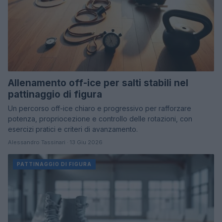
Allenamento off-ice per salti stabili nel
pattinaggio di figura
Un percorso off-ice chiaro e progressivo per rafforzare
potenza, propriocezione e controllo delle rotazioni, con
esercizi pratici e criteri di avanzamento.
Alessandro Tassinari · 13 Giu 2026
PATTINAGGIO DI FIGURA