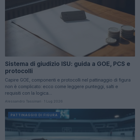
Sistema di giudizio ISU: guida a GOE, PCS e
protocolli
Capire GOE, componenti e protocolli nel pattinaggio di figura
non è complicato: ecco come leggere punteggi, salti e
requisiti con la logica…
Alessandro Tassinari · 1 Lug 2026
PATTINAGGIO DI FIGURA