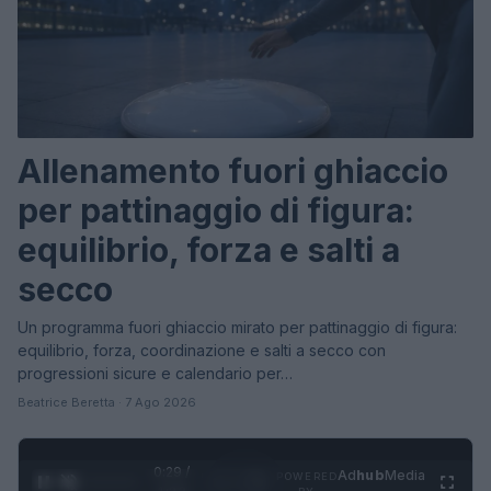
Allenamento fuori ghiaccio
per pattinaggio di figura:
equilibrio, forza e salti a
secco
Un programma fuori ghiaccio mirato per pattinaggio di figura:
equilibrio, forza, coordinazione e salti a secco con
progressioni sicure e calendario per…
Beatrice Beretta · 7 Ago 2026
0:30 /
Ad
hub
Media
POWERED
1
/
4