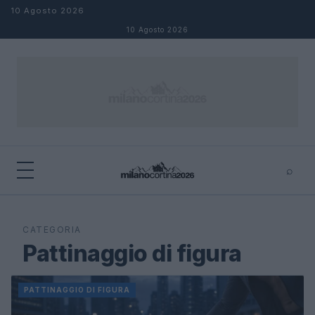
Salta al contenuto
10 Agosto 2026
10 Agosto 2026
⌕
×
⌕
Cerca
CATEGORIA
Pattinaggio di figura
PATTINAGGIO DI FIGURA