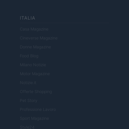
ITALIA
Casa Magazine
Cineverse Magazine
Donne Magazine
Food Blog
Milano Notizie
Motor Magazine
Notizie.it
Offerte Shopping
Pet Story
Professione Lavoro
Sport Magazine
Style24