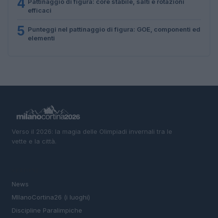
4
Pattinaggio di figura: core stabile, salti e rotazioni
efficaci
5
Punteggi nel pattinaggio di figura: GOE, componenti ed
elementi
Verso il 2026: la magia delle Olimpiadi invernali tra le
vette e la città.
SEZIONI
News
MIlanoCortina26 (i luoghi)
Discipline Paralimpiche