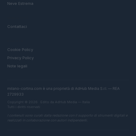
Neve Estrema
MAGAZINE
Contattaci
LEGALE
Cookie Policy
Privacy Policy
Note legali
milano-cortina.com è una proprietà di AdHub Media S.r.l. — REA
2729933
Copyright © 2026 · Edito da AdHub Media — Italia
Tutti i diritti riservati
I contenuti sono curati dalla redazione con il supporto di strumenti digitali e
realizzati in collaborazione con autori indipendenti.