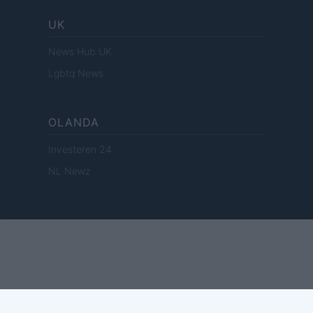
UK
News Hub UK
Lgbtq News
OLANDA
Investeren 24
NL Newz