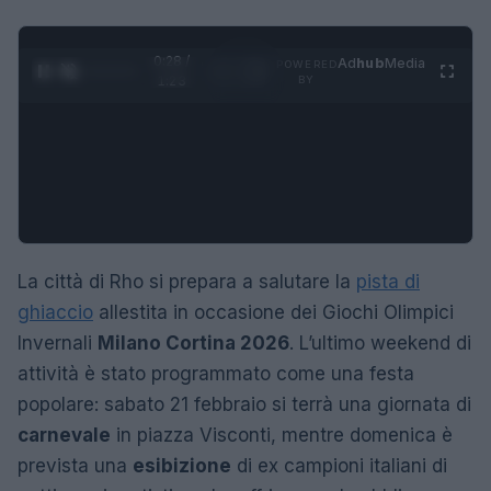
0:28 /
Ad
hub
Media
POWERED
1
/
4
1:23
BY
La città di Rho si prepara a salutare la
pista di
ghiaccio
allestita in occasione dei Giochi Olimpici
Invernali
Milano Cortina 2026
. L’ultimo weekend di
attività è stato programmato come una festa
popolare: sabato 21 febbraio si terrà una giornata di
carnevale
in piazza Visconti, mentre domenica è
prevista una
esibizione
di ex campioni italiani di