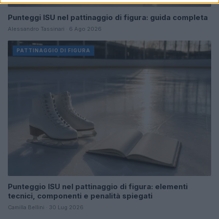
Punteggi ISU nel pattinaggio di figura: guida completa
Alessandro Tassinari · 6 Ago 2026
PATTINAGGIO DI FIGURA
Punteggio ISU nel pattinaggio di figura: elementi
tecnici, componenti e penalità spiegati
Camilla Bellini · 30 Lug 2026