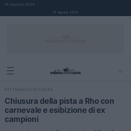
Salta al contenuto
10 Agosto 2026
10 Agosto 2026
⌕
×
⌕
PATTINAGGIO DI FIGURA
Cerca
Chiusura della pista a Rho con
carnevale e esibizione di ex
campioni