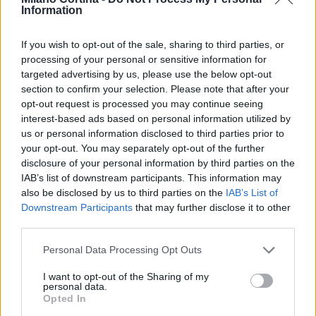
Marco Tessari
Information
Marco Tessari, giornalista trentino
If you wish to opt-out of the sale, sharing to third parties, or
specializzato in sport invernali e montagna,
processing of your personal or sensitive information for
segue da anni Coppa del Mondo di sci,
targeted advertising by us, please use the below opt-out
Olimpiadi invernali e alpinismo; racconta gare,
section to confirm your selection. Please note that after your
atleti e cultura della montagna con
opt-out request is processed you may continue seeing
competenza tecnica e passione per le terre
interest-based ads based on personal information utilized by
alte.
us or personal information disclosed to third parties prior to
your opt-out. You may separately opt-out of the further
disclosure of your personal information by third parties on the
IAB’s list of downstream participants. This information may
also be disclosed by us to third parties on the
IAB’s List of
Downstream Participants
that may further disclose it to other
third parties.
Please note that this website/app uses one or more Google
Personal Data Processing Opt Outs
services and may gather and store information including but
not limited to your visit or usage behaviour. You may click to
I want to opt-out of the Sharing of my
personal data.
grant or deny consent to Google and its third-party tags to
Opted In
use your data for below specified purposes in below Google