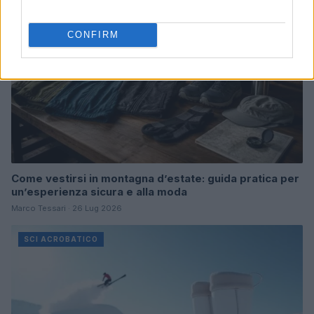
CONFIRM
Come vestirsi in montagna d’estate: guida pratica per
un’esperienza sicura e alla moda
Marco Tessari · 26 Lug 2026
SCI ACROBATICO