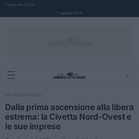
Salta al contenuto
7 Agosto 2026
7 Agosto 2026
⌕
×
⌕
SCI ACROBATICO
Cerca
Dalla prima ascensione alla libera
estrema: la Civetta Nord-Ovest e
le sue imprese