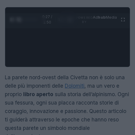
0:28 /
Ad
hub
Media
POWERED
1
/
4
1:50
BY
La parete nord-ovest della Civetta non è solo una
delle più imponenti delle
Dolomiti
, ma un vero e
proprio
libro aperto
sulla storia dell’alpinismo. Ogni
sua fessura, ogni sua placca racconta storie di
coraggio, innovazione e passione. Questo articolo
ti guiderà attraverso le epoche che hanno reso
questa parete un simbolo mondiale