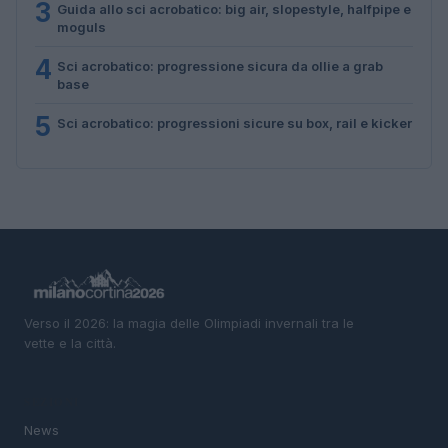
3
Guida allo sci acrobatico: big air, slopestyle, halfpipe e
moguls
4
Sci acrobatico: progressione sicura da ollie a grab
base
5
Sci acrobatico: progressioni sicure su box, rail e kicker
Verso il 2026: la magia delle Olimpiadi invernali tra le
vette e la città.
SEZIONI
News