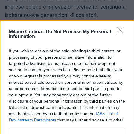
imprese epiche e innovazioni tecniche, continua a
ispirare nuove generazioni di scalatori,
confermando il suo status di
icona dell’alpinismo
Milano Cortina -
Do Not Process My Personal
dolomitico
.
Information
If you wish to opt-out of the sale, sharing to third parties, or
processing of your personal or sensitive information for
AUTORE
Alessandro Tassinari
targeted advertising by us, please use the below opt-out
section to confirm your selection. Please note that after your
Alessandro Tassinari, torinese con passaporto
opt-out request is processed you may continue seeing
pieno di timbri, riscrisse un percorso alpino
interest-based ads based on personal information utilized by
dopo un incontro al Rifugio Garelli: oggi cura
us or personal information disclosed to third parties prior to
storie di viaggio in chiave narrativa. In
your opt-out. You may separately opt-out of the further
redazione predilige longform, sostiene
disclosure of your personal information by third parties on the
l'attenzione al paesaggio e conserva un
IAB’s list of downstream participants. This information may
taccuino logoro con mappe disegnate a
also be disclosed by us to third parties on the
IAB’s List of
mano.
Downstream Participants
that may further disclose it to other
third parties.