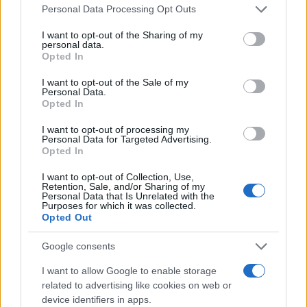
Please note that this website/app uses one or more Google
Personal Data Processing Opt Outs
services and may gather and store information including but
not limited to your visit or usage behaviour. You may click to
I want to opt-out of the Sharing of my
personal data.
grant or deny consent to Google and its third-party tags to
Opted In
use your data for below specified purposes in below Google
consent section.
I want to opt-out of the Sale of my
Personal Data.
Opted In
I want to opt-out of processing my
Personal Data for Targeted Advertising.
Opted In
I want to opt-out of Collection, Use,
Retention, Sale, and/or Sharing of my
Personal Data that Is Unrelated with the
Purposes for which it was collected.
Opted Out
Google consents
I want to allow Google to enable storage
related to advertising like cookies on web or
device identifiers in apps.