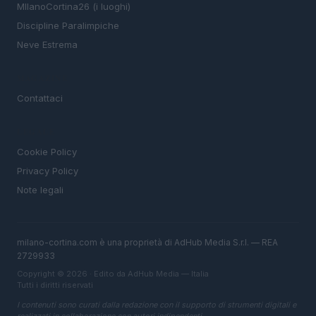
MIlanoCortina26 (i luoghi)
Discipline Paralimpiche
Neve Estrema
MAGAZINE
Contattaci
LEGALE
Cookie Policy
Privacy Policy
Note legali
milano-cortina.com è una proprietà di AdHub Media S.r.l. — REA
2729933
Copyright © 2026 · Edito da AdHub Media — Italia
Tutti i diritti riservati
I contenuti sono curati dalla redazione con il supporto di strumenti digitali e