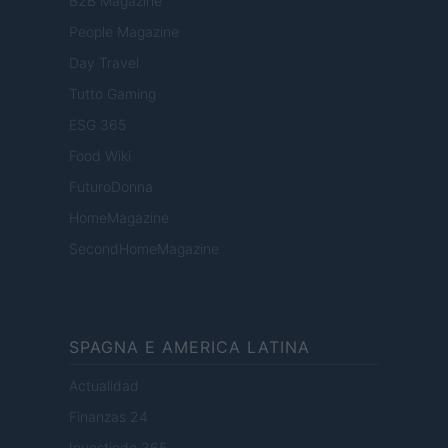
B2B Magazine
People Magazine
Day Travel
Tutto Gaming
ESG 365
Food Wiki
FuturoDonna
HomeMagazine
SecondHomeMagazine
SPAGNA E AMERICA LATINA
Actualidad
Finanzas 24
Investindo 365