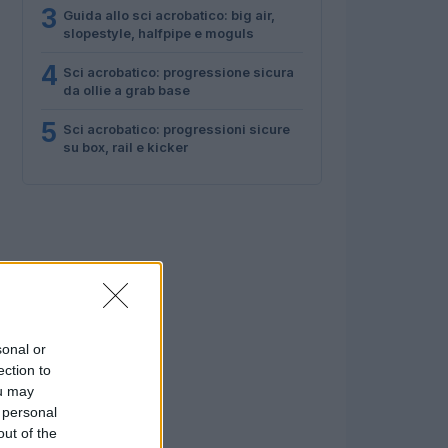
3
Guida allo sci acrobatico: big air,
slopestyle, halfpipe e moguls
4
Sci acrobatico: progressione sicura
da ollie a grab base
5
Sci acrobatico: progressioni sicure
su box, rail e kicker
sonal or
ection to
ou may
 personal
out of the