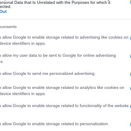
ersonal Data that Is Unrelated with the Purposes for which it
essuti tecnici
che garantiscono
traspirabilità
e
lected.
Out
studiati per adattarsi ai movimenti dell’atleta,
 comfort durante l’attività sportiva.
consents
o allow Google to enable storage related to advertising like cookies on
stibilità perfetta, adattandosi a diverse
evice identifiers in apps.
azioni. La tuta è disponibile anche in altre
o allow my user data to be sent to Google for online advertising
i atleta.
s.
to allow Google to send me personalized advertising.
o allow Google to enable storage related to analytics like cookies on
evice identifiers in apps.
o allow Google to enable storage related to functionality of the website
o allow Google to enable storage related to personalization.