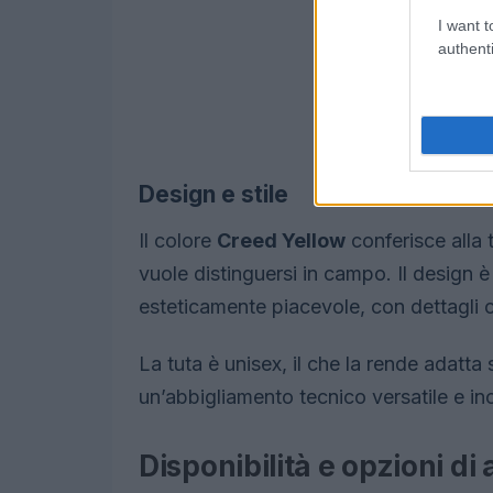
I want t
authenti
Design e stile
Il colore
Creed Yellow
conferisce alla 
vuole distinguersi in campo. Il design 
esteticamente piacevole, con dettagli c
La tuta è unisex, il che la rende adatt
un’abbigliamento tecnico versatile e inc
Disponibilità e opzioni di