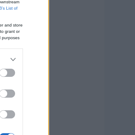
 downstream
B’s List of
er and store
to grant or
ed purposes