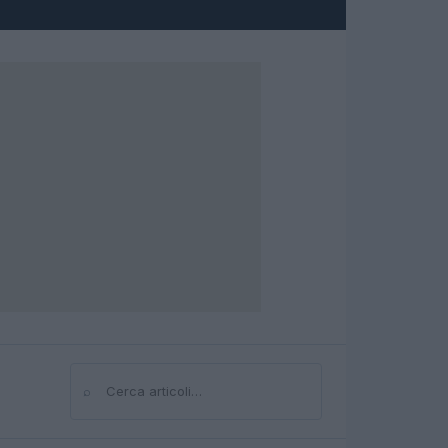
⌕
Cerca