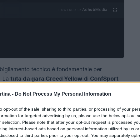
Ad
hub
Media
POWERED BY
abbigliamento tecnico è fondamentale per
i. La
tuta da gara Creed Yellow
di
ConfSport
 atleti che cercano un equilibrio perfetto tra
rtina -
Do Not Process My Personal Information
to opt-out of the sale, sharing to third parties, or processing of your per
formation for targeted advertising by us, please use the below opt-out s
r selection. Please note that after your opt-out request is processed y
eing interest-based ads based on personal information utilized by us or
disclosed to third parties prior to your opt-out. You may separately opt-