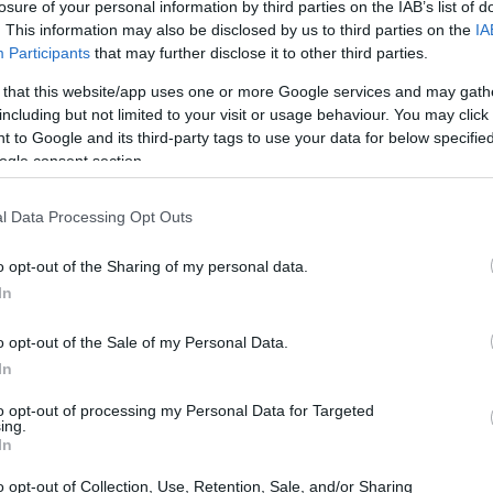
losure of your personal information by third parties on the IAB’s list of
. This information may also be disclosed by us to third parties on the
IA
Participants
that may further disclose it to other third parties.
 that this website/app uses one or more Google services and may gath
including but not limited to your visit or usage behaviour. You may click 
 to Google and its third-party tags to use your data for below specifi
ogle consent section.
l Data Processing Opt Outs
o opt-out of the Sharing of my personal data.
In
vace
Creed Yellow
questa tuta è progettata per
o opt-out of the Sale of my Personal Data.
offrendo una vestibilità impeccabile e materiali di
In
to opt-out of processing my Personal Data for Targeted
ing.
In
 materiali
o opt-out of Collection, Use, Retention, Sale, and/or Sharing