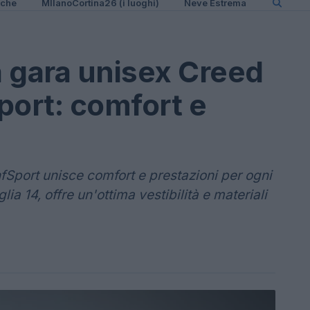
iche
MIlanoCortina26 (i luoghi)
Neve Estrema
a gara unisex Creed
port: comfort e
fSport unisce comfort e prestazioni per ogni
lia 14, offre un'ottima vestibilità e materiali