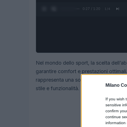
0:28 / 1:20
1
/
4
Nel mondo dello sport, la scelta dell’
garantire comfort e prestazioni ottimal
rappresenta una soluzione ideale per gli
Milano Co
stile e funzionalità.
If you wish 
sensitive in
confirm you
continue se
information 