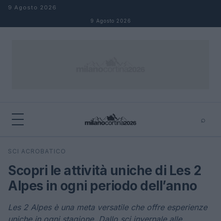
Salta al contenuto
9 Agosto 2026
9 Agosto 2026
⌕
×
⌕
SCI ACROBATICO
Cerca
Scopri le attività uniche di Les 2
Alpes in ogni periodo dell’anno
Les 2 Alpes è una meta versatile che offre esperienze
uniche in ogni stagione. Dallo sci invernale alle