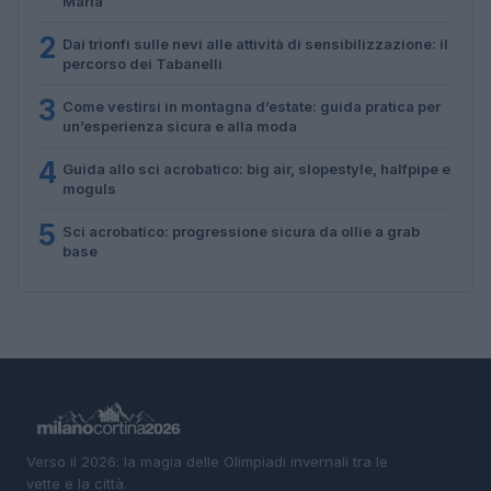
Maria
2
Dai trionfi sulle nevi alle attività di sensibilizzazione: il
percorso dei Tabanelli
3
Come vestirsi in montagna d’estate: guida pratica per
un’esperienza sicura e alla moda
4
Guida allo sci acrobatico: big air, slopestyle, halfpipe e
moguls
5
Sci acrobatico: progressione sicura da ollie a grab
base
Verso il 2026: la magia delle Olimpiadi invernali tra le
vette e la città.