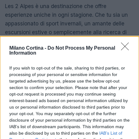
Les 2 Alpes è una destinazione che offre
esperienze uniche in ogni stagione. Che tu sia un
appassionato di sport invernali, un amante delle
escursioni estive o semplicemente alla ricerca di
un po’ di relax in montagna, questa località alpina
Milano Cortina -
Do Not Process My Personal
ha qualcosa da offrire a tutti. Prenota il tuo
Information
soggiorno e scopri tutte le meraviglie che Les 2
Alpes ha in serbo per te.
If you wish to opt-out of the sale, sharing to third parties, or
processing of your personal or sensitive information for
targeted advertising by us, please use the below opt-out
section to confirm your selection. Please note that after your
AUTORE
opt-out request is processed you may continue seeing
Marco Tessari
interest-based ads based on personal information utilized by
us or personal information disclosed to third parties prior to
Marco Tessari, giornalista trentino
your opt-out. You may separately opt-out of the further
specializzato in sport invernali e montagna,
disclosure of your personal information by third parties on the
segue da anni Coppa del Mondo di sci,
IAB’s list of downstream participants. This information may
Olimpiadi invernali e alpinismo; racconta gare,
also be disclosed by us to third parties on the
IAB’s List of
atleti e cultura della montagna con