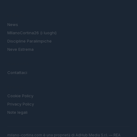
SEZIONI
News
MIlanoCortina26 (i luoghi)
Discipline Paralimpiche
Neve Estrema
MAGAZINE
Contattaci
LEGALE
Cookie Policy
Privacy Policy
Note legali
milano-cortina.com è una proprietà di AdHub Media S.r.l. — REA