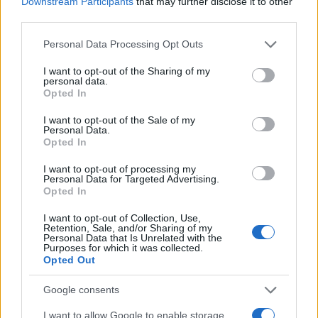
Downstream Participants
that may further disclose it to other
competenza tecnica e passione per le terre
third parties.
alte.
Please note that this website/app uses one or more Google
Personal Data Processing Opt Outs
services and may gather and store information including but
not limited to your visit or usage behaviour. You may click to
I want to opt-out of the Sharing of my
personal data.
grant or deny consent to Google and its third-party tags to
Opted In
use your data for below specified purposes in below Google
consent section.
I want to opt-out of the Sale of my
Personal Data.
Opted In
I want to opt-out of processing my
Personal Data for Targeted Advertising.
Opted In
I want to opt-out of Collection, Use,
Retention, Sale, and/or Sharing of my
Personal Data that Is Unrelated with the
Purposes for which it was collected.
Opted Out
Google consents
I want to allow Google to enable storage