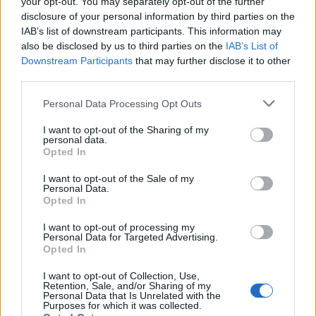
your opt-out. You may separately opt-out of the further
disclosure of your personal information by third parties on the
IAB’s list of downstream participants. This information may
also be disclosed by us to third parties on the
IAB’s List of
Downstream Participants
that may further disclose it to other
third parties.
Please note that this website/app uses one or more Google
Personal Data Processing Opt Outs
services and may gather and store information including but
not limited to your visit or usage behaviour. You may click to
I want to opt-out of the Sharing of my
personal data.
grant or deny consent to Google and its third-party tags to
Opted In
use your data for below specified purposes in below Google
consent section.
I want to opt-out of the Sale of my
Continua a leggere
Personal Data.
Opted In
NEWS
I want to opt-out of processing my
Personal Data for Targeted Advertising.
Opted In
I want to opt-out of Collection, Use,
Retention, Sale, and/or Sharing of my
Personal Data that Is Unrelated with the
Purposes for which it was collected.