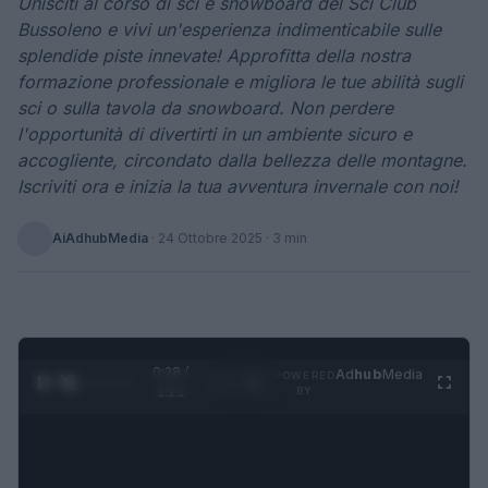
Unisciti al corso di sci e snowboard del Sci Club
Bussoleno e vivi un'esperienza indimenticabile sulle
splendide piste innevate! Approfitta della nostra
formazione professionale e migliora le tue abilità sugli
sci o sulla tavola da snowboard. Non perdere
l'opportunità di divertirti in un ambiente sicuro e
accogliente, circondato dalla bellezza delle montagne.
Iscriviti ora e inizia la tua avventura invernale con noi!
AiAdhubMedia
·
24 Ottobre 2025
· 3 min
0:28 /
Ad
hub
Media
POWERED
1
/
4
1:21
BY