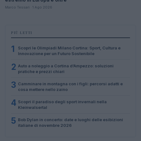
Marco Tessari · 1 Ago 2026
PIÙ LETTI
1
Scopri le Olimpiadi Milano Cortina: Sport, Cultura e
Innovazione per un Futuro Sostenibile
2
Auto a noleggio a Cortina d’Ampezzo: soluzioni
pratiche e prezzi chiari
3
Camminare in montagna con i figli: percorsi adatti e
cosa mettere nello zaino
4
Scopri il paradiso degli sport invernali nella
Kleinwalsertal
5
Bob Dylan in concerto: date e luoghi delle esibizioni
italiane di novembre 2026