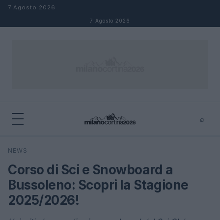
Salta al contenuto
7 Agosto 2026
7 Agosto 2026
⌕
×
⌕
NEWS
Cerca
Corso di Sci e Snowboard a
Bussoleno: Scopri la Stagione
2025/2026!