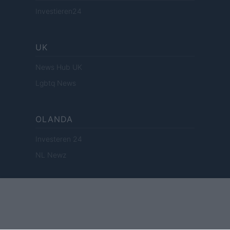
Investieren24
UK
News Hub UK
Lgbtq News
OLANDA
Investeren 24
NL Newz