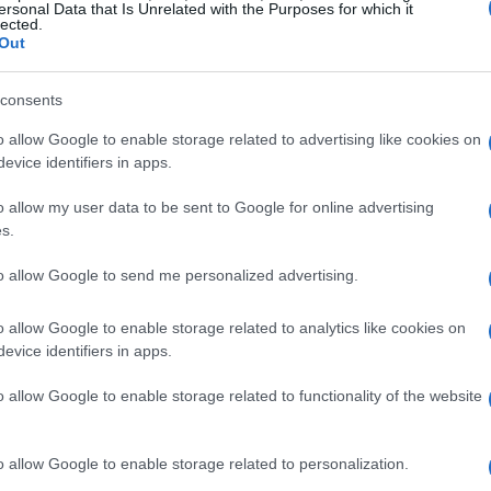
ersonal Data that Is Unrelated with the Purposes for which it
lected.
Out
ambini
consents
isce non solo la crescita fisica, ma anche quella
o allow Google to enable storage related to advertising like cookies on
 delle proprie capacità e a superare le proprie
evice identifiers in apps.
ri esperti, che garantiscono un ambiente sicuro
o allow my user data to be sent to Google for online advertising
chi ha già un po’ di esperienza.
s.
to allow Google to send me personalized advertising.
inaggio
o allow Google to enable storage related to analytics like cookies on
 età compresa tra i 5 e i 13 anni ed è strutturato
evice identifiers in apps.
dal 16 gennaio al 27 febbraio 2026, i partecipanti
o allow Google to enable storage related to functionality of the website
i Forni di Sopra, dalle ore 18:00 alle ore 20:00. Il
n investimento per una stagione invernale ricca
o allow Google to enable storage related to personalization.