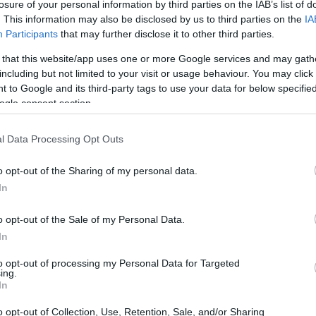
losure of your personal information by third parties on the IAB’s list of
. This information may also be disclosed by us to third parties on the
IA
Participants
that may further disclose it to other third parties.
 that this website/app uses one or more Google services and may gath
including but not limited to your visit or usage behaviour. You may click 
 to Google and its third-party tags to use your data for below specifi
ogle consent section.
l Data Processing Opt Outs
o opt-out of the Sharing of my personal data.
In
aggio su ghiaccio?
o opt-out of the Sale of my Personal Data.
In
n’attività ricreativa, ma svolge anche una
viluppo dei più piccoli. Questa disciplina
to opt-out of processing my Personal Data for Targeted
ing.
e
e la
concentrazione
. Inoltre, i bambini
In
i, creando legami di amicizia mentre si
o opt-out of Collection, Use, Retention, Sale, and/or Sharing