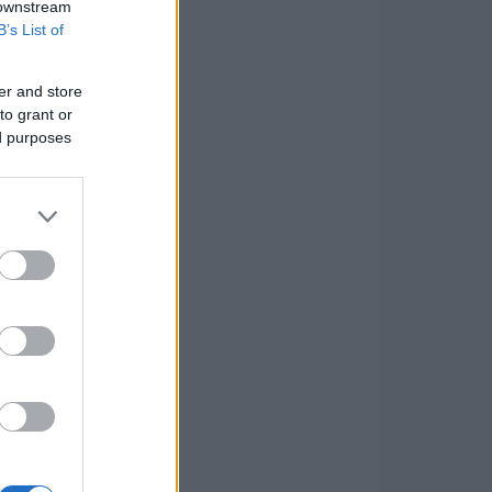
 downstream
B’s List of
er and store
to grant or
ed purposes