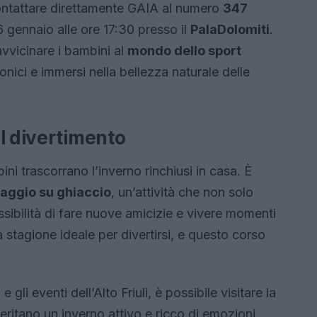
e contattare direttamente GAIA al numero
347
 gennaio alle ore 17:30 presso il
PalaDolomiti
.
avvicinare i bambini al
mondo dello sport
ronici e immersi nella bellezza naturale delle
l divertimento
ni trascorrano l’inverno rinchiusi in casa. È
naggio su ghiaccio
, un’attività che non solo
sibilità di fare nuove amicizie e vivere momenti
a stagione ideale per divertirsi, e questo corso
 gli eventi dell’Alto Friuli, è possibile visitare la
eritano un inverno attivo e ricco di emozioni,