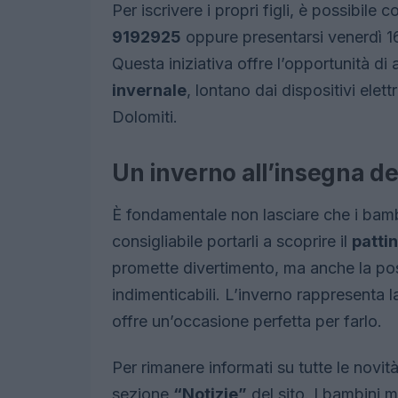
Per iscrivere i propri figli, è possibil
9192925
oppure presentarsi venerdì 16
Questa iniziativa offre l’opportunità di 
invernale
, lontano dai dispositivi elett
Dolomiti.
Un inverno all’insegna de
È fondamentale non lasciare che i bambi
consigliabile portarli a scoprire il
patti
promette divertimento, ma anche la pos
indimenticabili. L’inverno rappresenta l
offre un’occasione perfetta per farlo.
Per rimanere informati su tutte le novità e
sezione
“Notizie”
del sito. I bambini m