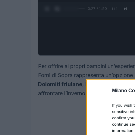
0:28 / 1:50
1
/
4
Per offrire ai propri bambini un’esperie
Forni di Sopra rappresenta un’opzione i
Dolomiti friulane
, il corso unisce spor
Milano Co
affrontare l’inverno in modo attivo.
If you wish 
sensitive in
confirm you
continue se
information 