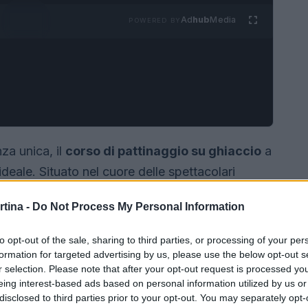
Ad
hub
Media
POWERED BY
nza unica, il
corso di pattinaggio su ghiaccio
a
deale. Situato nel cuore delle spettacolari
t, socialità e divertimento, permettendo di
rtina -
Do Not Process My Personal Information
to opt-out of the sale, sharing to third parties, or processing of your per
formation for targeted advertising by us, please use the below opt-out s
r selection. Please note that after your opt-out request is processed y
eing interest-based ads based on personal information utilized by us or
disclosed to third parties prior to your opt-out. You may separately opt-