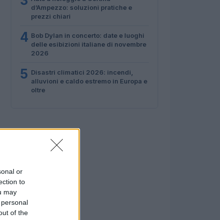
3
d’Ampezzo: soluzioni pratiche e
prezzi chiari
4
Bob Dylan in concerto: date e luoghi
delle esibizioni italiane di novembre
2026
5
Disastri climatici 2026: incendi,
alluvioni e caldo estremo in Europa e
oltre
sonal or
ection to
ou may
 personal
out of the