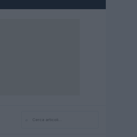
⌕
Cerca