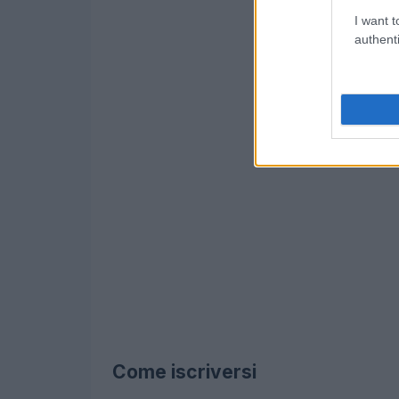
I want t
authenti
Come iscriversi