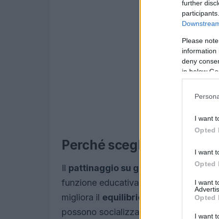
further disc
participants
Downstream 
Please note
information 
deny consent
in below Go
Persona
I want t
Opted 
Perché scegliere il pattin
I want t
Opted 
Il
pattinaggio su ghiaccio
non è solo u
funzione educativa, contribuendo allo s
I want 
Advertis
migliora il
equilibrio
, la
coordinazion
Opted 
possono socializzare con i loro coetane
I want t