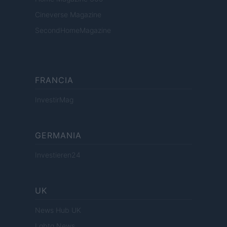
Cineverse Magazine
SecondHomeMagazine
FRANCIA
InvestirMag
GERMANIA
Investieren24
UK
News Hub UK
Lgbtq News