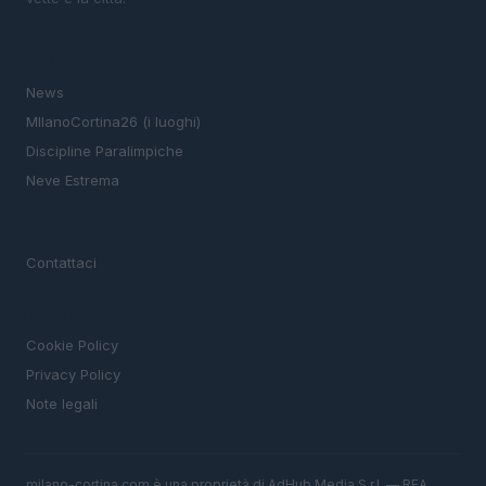
SEZIONI
News
MIlanoCortina26 (i luoghi)
Discipline Paralimpiche
Neve Estrema
MAGAZINE
Contattaci
LEGALE
Cookie Policy
Privacy Policy
Note legali
milano-cortina.com è una proprietà di AdHub Media S.r.l. — REA