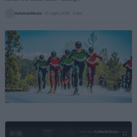
AiAdhubMedia
·
21 Luglio 2025
· 3 min
0:29 /
Ad
hub
Media
POWERED
1
/
4
1:23
BY