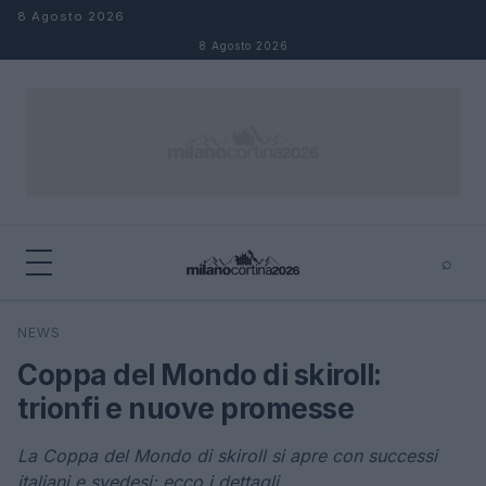
Salta al contenuto
8 Agosto 2026
8 Agosto 2026
⌕
×
⌕
NEWS
Cerca
Coppa del Mondo di skiroll:
trionfi e nuove promesse
La Coppa del Mondo di skiroll si apre con successi
italiani e svedesi: ecco i dettagli.