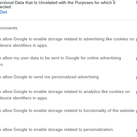
ersonal Data that Is Unrelated with the Purposes for which it
lected.
Out
cano in montagna?
consents
sci di fondo adattato, biathlon paralimpico,
o allow Google to enable storage related to advertising like cookies on
evice identifiers in apps.
reti attrezzate, mountain bike handbike e
i disciplina richiede adattamenti specifici.
o allow my user data to be sent to Google for online advertising
s.
l personale
sono i due pilastri.
to allow Google to send me personalized advertising.
ezzature e mezzi
o allow Google to enable storage related to analytics like cookies on
evice identifiers in apps.
osto. Tra le più diffuse:
o allow Google to enable storage related to functionality of the website
o allow Google to enable storage related to personalization.