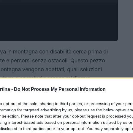
riva in montagna con disabilità cerca prima di
te e percorsi senza ostacoli. Questo pezzo
montagna vengono adattati, quali soluzioni
tture e operatori possono migliorare
 e alla qualità del servizio.
rtina -
Do Not Process My Personal Information
to opt-out of the sale, sharing to third parties, or processing of your per
formation for targeted advertising by us, please use the below opt-out s
r selection. Please note that after your opt-out request is processed y
eing interest-based ads based on personal information utilized by us or
disclosed to third parties prior to your opt-out. You may separately opt-