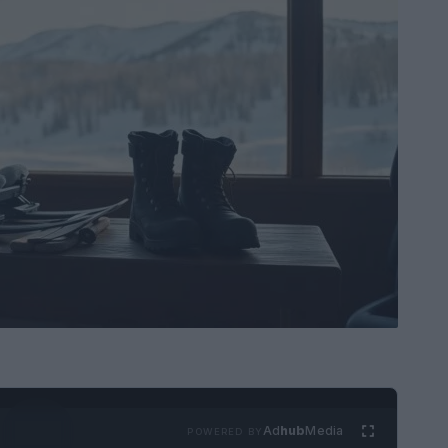
Ad
hub
Media
POWERED BY