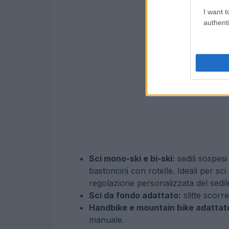
I want t
authenti
Sci mono-ski e bi-ski:
sedili sospesi
bastoncini con rotelle. Ideali per sci
regolazione personalizzata del sedil
Sci da fondo adattato:
slitte scorrev
Handbike e mountain bike adattat
manuale.