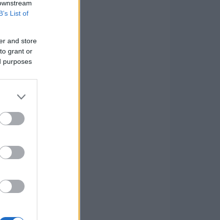
 downstream
B’s List of
er and store
to grant or
ed purposes