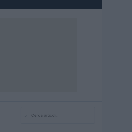
⌕
Cerca