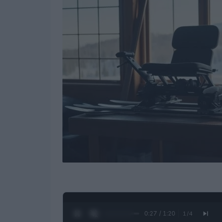
0:28 / 1:20
1
/
4