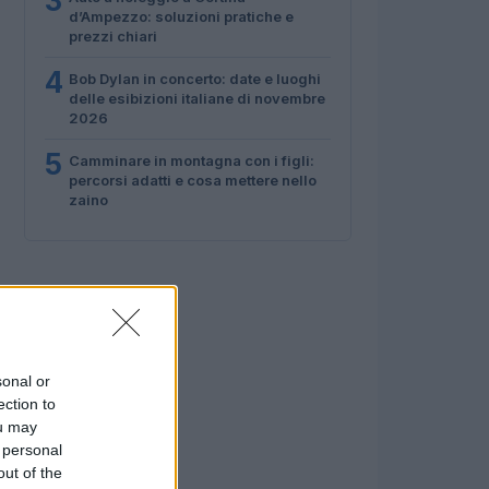
3
d’Ampezzo: soluzioni pratiche e
prezzi chiari
4
Bob Dylan in concerto: date e luoghi
delle esibizioni italiane di novembre
2026
5
Camminare in montagna con i figli:
percorsi adatti e cosa mettere nello
zaino
sonal or
ection to
ou may
 personal
out of the