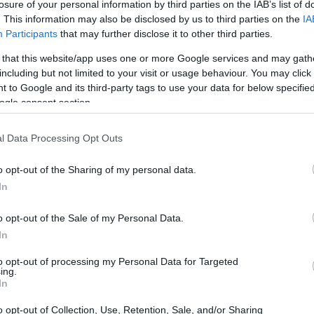
losure of your personal information by third parties on the IAB’s list of
. This information may also be disclosed by us to third parties on the
IA
Participants
that may further disclose it to other third parties.
 that this website/app uses one or more Google services and may gath
including but not limited to your visit or usage behaviour. You may click 
 to Google and its third-party tags to use your data for below specifi
ogle consent section.
l Data Processing Opt Outs
o opt-out of the Sharing of my personal data.
In
menti in montagna?
o opt-out of the Sale of my Personal Data.
Pendenze, neve, altitudine e infrastrutture
In
e, offre esperienze uniche: panoramicità,
to opt-out of processing my Personal Data for Targeted
ifica permettere a più persone di accedere a
ing.
In
ienza esclusiva
, il dettaglio che fa la differenza
o opt-out of Collection, Use, Retention, Sale, and/or Sharing
a per la neve o un accompagnatore formato nelle