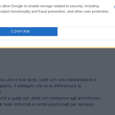
o allow Google to enable storage related to security, including
cation functionality and fraud prevention, and other user protection.
CONFIRM
 su una o due lame, usati con uno stabilizzatore e
 alpino.
Il dettaglio che fa la differenza
è la
e.
oli e guide per atleti con limitazioni agli arti inferiori.
e:
telai rinforzati e cambi posizionati per accesso