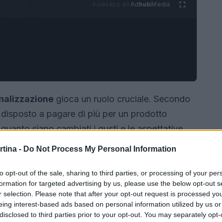
Ad
hub
Media
POWERED BY
nalizzazione
gioca un ruolo cruciale. Secondo
disposto a pagare di più per un prodotto
uanto siano cambiati i gusti e le aspettative
ono evolute, e la preferenza per articoli unici e
rtina -
Do Not Process My Personal Information
ata.
to opt-out of the sale, sharing to third parties, or processing of your per
formation for targeted advertising by us, please use the below opt-out s
r selection. Please note that after your opt-out request is processed y
eing interest-based ads based on personal information utilized by us or
disclosed to third parties prior to your opt-out. You may separately opt-