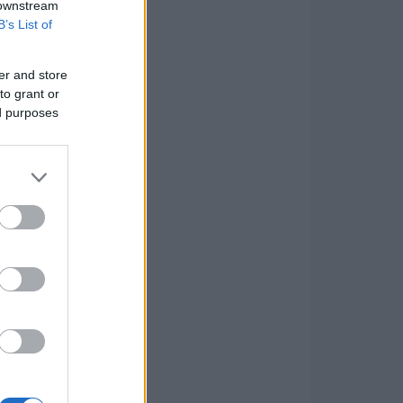
 downstream
B’s List of
er and store
to grant or
ed purposes