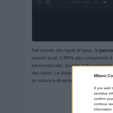
0:28 / 1:50
1
/
4
Nel mondo dei regali di lusso, la
perso
recenti studi, il
70%
dei consumatori è 
personalizzato. Questo dato evidenzia q
dei clienti. Le dinamiche di mercato si s
Milano Co
su misura è diventata sempre più marc
If you wish 
sensitive in
confirm you
continue se
information 