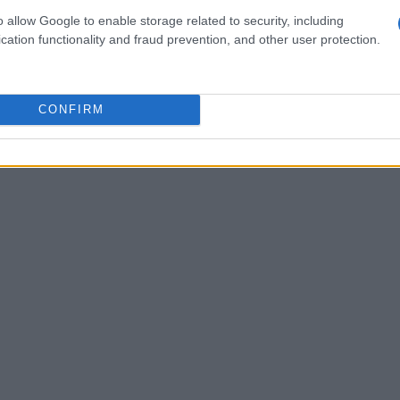
loomberg
e rapporti di
McKinsey Financial
o allow Google to enable storage related to security, including
nalizzazione possa migliorare non solo
cation functionality and fraud prevention, and other user protection.
ini di profitto delle aziende. Offrire un servizio
nte anche di giustificare prezzi più elevati,
CONFIRM