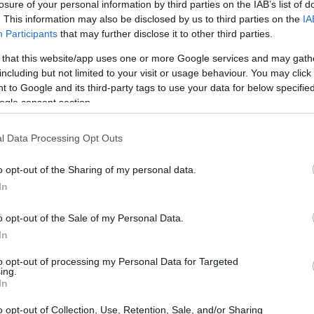
losure of your personal information by third parties on the IAB’s list of
. This information may also be disclosed by us to third parties on the
IA
Participants
that may further disclose it to other third parties.
 that this website/app uses one or more Google services and may gath
including but not limited to your visit or usage behaviour. You may click 
 to Google and its third-party tags to use your data for below specifi
ogle consent section.
l Data Processing Opt Outs
o opt-out of the Sharing of my personal data.
In
personalizzazione nei regali
o opt-out of the Sale of my Personal Data.
In
gono a secoli fa, quando i regali venivano
to opt-out of processing my Personal Data for Targeted
à del destinatario. Tuttavia, è stata la
crisi
ing.
In
na consapevolezza maggiore riguardo al valore
ttore, si osserva come, dopo la crisi, i clienti
o opt-out of Collection, Use, Retention, Sale, and/or Sharing