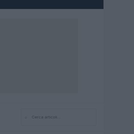
⌕
Cerca