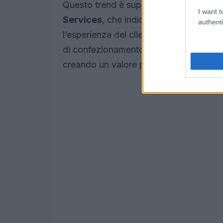
Questo trend è supportato da dati di
B
I want t
Services
, che indicano come la perso
authenti
l’esperienza del cliente, ma anche i marg
di confezionamento personalizzato conse
creando un valore percepito maggiore.