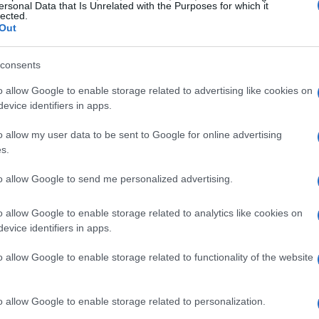
ersonal Data that Is Unrelated with the Purposes for which it
lected.
 più profondi nei loro acquisti, non limitandosi
Out
o a una crescente domanda di regali
ti, ma espressioni di affetto e considerazione.
consents
o allow Google to enable storage related to advertising like cookies on
o risposto creando soluzioni che vanno oltre la
evice identifiers in apps.
a confezione regalo personalizzabile non è solo un
o allow my user data to be sent to Google for online advertising
a una strategia vincente per fidelizzarli. La cura
s.
one di un regalo possono influenzare
to allow Google to send me personalized advertising.
e la sua soddisfazione. I numeri parlano chiaro:
 tornare e a raccomandare il servizio.
o allow Google to enable storage related to analytics like cookies on
evice identifiers in apps.
 e trend di mercato
o allow Google to enable storage related to functionality of the website
ento dell’interesse per la personalizzazione, con
o allow Google to enable storage related to personalization.
sto (CAGR)
del
15%
negli ultimi cinque anni.