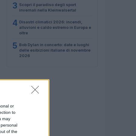
3
Scopri il paradiso degli sport
invernali nella Kleinwalsertal
4
Disastri climatici 2026: incendi,
alluvioni e caldo estremo in Europa e
oltre
5
Bob Dylan in concerto: date e luoghi
delle esibizioni italiane di novembre
2026
sonal or
ection to
ou may
 personal
out of the