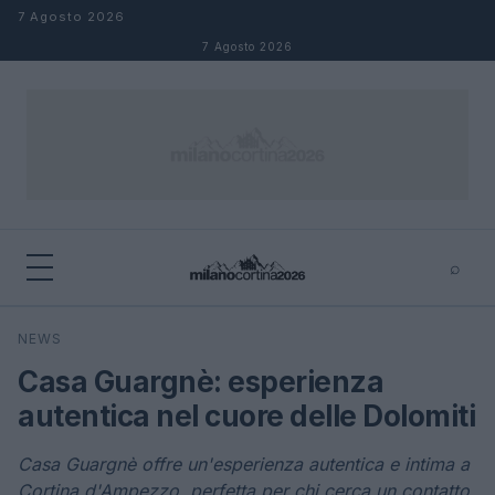
Salta al contenuto
7 Agosto 2026
7 Agosto 2026
⌕
×
⌕
NEWS
Cerca
Casa Guargnè: esperienza
autentica nel cuore delle Dolomiti
Casa Guargnè offre un'esperienza autentica e intima a
Cortina d'Ampezzo, perfetta per chi cerca un contatto