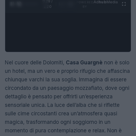
0:29 /
Ad
hub
Media
POWERED
1
/
4
1:20
BY
Nel cuore delle Dolomiti,
Casa Guargnè
non è solo
un hotel, ma un vero e proprio rifugio che affascina
chiunque varchi la sua soglia. Immagina di essere
circondato da un paesaggio mozzafiato, dove ogni
dettaglio è pensato per offrirti un’esperienza
sensoriale unica. La luce dell’alba che si riflette
sulle cime circostanti crea un’atmosfera quasi
magica, trasformando ogni soggiorno in un
momento di pura contemplazione e relax. Non è