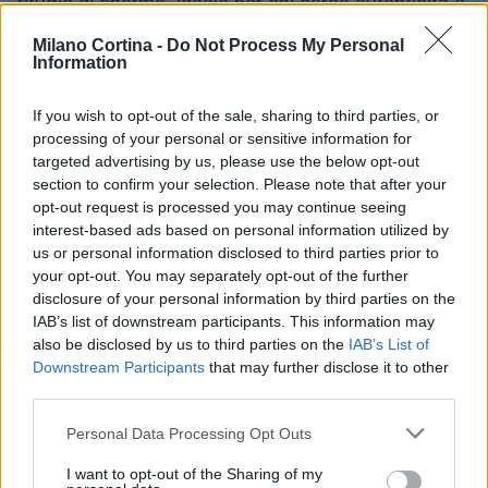
rifugio di charme, ideale per chi cerca autenticità e
un contatto genuino con la bellezza alpina. Qui,
Milano Cortina -
Do Not Process My Personal
ogni soggiorno si trasforma in un’esperienza
Information
indimenticabile, capace di rinnovare corpo e spirito.
If you wish to opt-out of the sale, sharing to third parties, or
Non è questo il tipo di luogo che tutti desideriamo
processing of your personal or sensitive information for
per una fuga dalla routine?
targeted advertising by us, please use the below opt-out
section to confirm your selection. Please note that after your
opt-out request is processed you may continue seeing
interest-based ads based on personal information utilized by
AUTORE
us or personal information disclosed to third parties prior to
AiAdhubMedia
your opt-out. You may separately opt-out of the further
disclosure of your personal information by third parties on the
IAB’s list of downstream participants. This information may
also be disclosed by us to third parties on the
IAB’s List of
Downstream Participants
that may further disclose it to other
third parties.
Please note that this website/app uses one or more Google
Personal Data Processing Opt Outs
services and may gather and store information including but
not limited to your visit or usage behaviour. You may click to
I want to opt-out of the Sharing of my