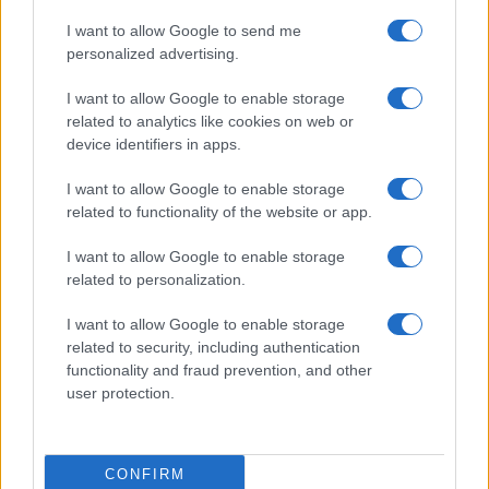
I want to allow Google to send me
personalized advertising.
I want to allow Google to enable storage
related to analytics like cookies on web or
device identifiers in apps.
I want to allow Google to enable storage
related to functionality of the website or app.
Arrestati cinque agenti della polizia locale di Milano: le
accuse e i dettagli
I want to allow Google to enable storage
Alessandro Tassinari · 7 Ago 2026
related to personalization.
NEWS
I want to allow Google to enable storage
related to security, including authentication
functionality and fraud prevention, and other
user protection.
CONFIRM