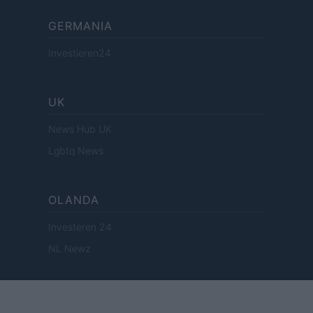
GERMANIA
Investieren24
UK
News Hub UK
Lgbtq News
OLANDA
Investeren 24
NL Newz