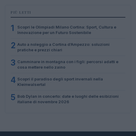
PIÙ LETTI
1
Scopri le Olimpiadi Milano Cortina: Sport, Cultura e
Innovazione per un Futuro Sostenibile
2
Auto a noleggio a Cortina d’Ampezzo: soluzioni
pratiche e prezzi chiari
3
Camminare in montagna con i figli: percorsi adatti e
cosa mettere nello zaino
4
Scopri il paradiso degli sport invernali nella
Kleinwalsertal
5
Bob Dylan in concerto: date e luoghi delle esibizioni
italiane di novembre 2026