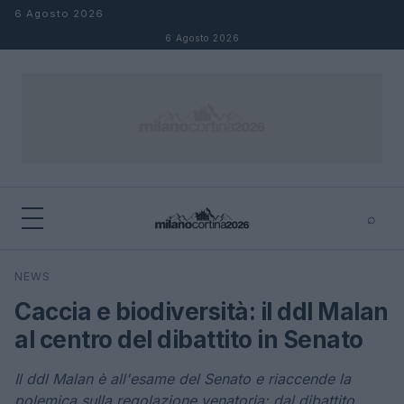
Salta al contenuto
6 Agosto 2026
6 Agosto 2026
⌕
×
⌕
NEWS
Cerca
Caccia e biodiversità: il ddl Malan
al centro del dibattito in Senato
Il ddl Malan è all'esame del Senato e riaccende la
polemica sulla regolazione venatoria: dal dibattito