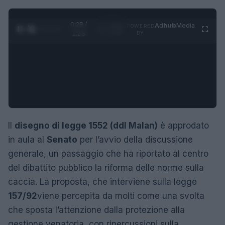
0:29 /
Ad
hub
Media
POWERED
1
/
4
1:23
BY
Il
disegno di legge 1552 (ddl Malan)
è approdato
in aula al
Senato
per l’avvio della discussione
generale, un passaggio che ha riportato al centro
del dibattito pubblico la riforma delle norme sulla
caccia. La proposta, che interviene sulla legge
157/92
viene percepita da molti come una svolta
che sposta l’attenzione dalla protezione alla
gestione venatoria, con ripercussioni sulla