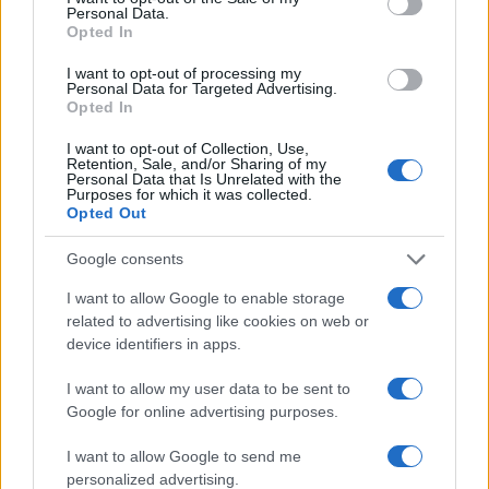
Camilla Bellini, ex guida turistica fiorentina,
Personal Data.
trasformò la visita a Santa Maria Novella in un
Opted In
progetto multimediale: ora dirige
I want to opt-out of processing my
approfondimenti su patrimoni locali. In
Personal Data for Targeted Advertising.
redazione sostiene itinerari slow, firma dossier
Opted In
sulle piccole botteghe e conserva il primo
badge di guida della città come ricordo unico.
I want to opt-out of Collection, Use,
Retention, Sale, and/or Sharing of my
Personal Data that Is Unrelated with the
Purposes for which it was collected.
Opted Out
Google consents
I want to allow Google to enable storage
related to advertising like cookies on web or
device identifiers in apps.
I want to allow my user data to be sent to
Google for online advertising purposes.
I want to allow Google to send me
personalized advertising.