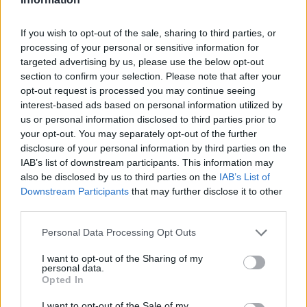
produrrebbe un impoverimento irrimediabile
If you wish to opt-out of the sale, sharing to third parties, or
dell’ambiente sonoro e naturale delle future
processing of your personal or sensitive information for
generazioni.
targeted advertising by us, please use the below opt-out
section to confirm your selection. Please note that after your
Il confronto in Senato proseguirà con l’analisi degli
opt-out request is processed you may continue seeing
emendamenti e la verifica delle posizioni politiche.
interest-based ads based on personal information utilized by
us or personal information disclosed to third parties prior to
Rimane aperta la questione di quale equilibrio verrà
your opt-out. You may separately opt-out of the further
trovato tra interessi venatori, esigenze agricole,
disclosure of your personal information by third parties on the
valutazioni scientifiche e impegni di conservazione
IAB’s list of downstream participants. This information may
also be disclosed by us to third parties on the
IAB’s List of
che, per associazioni come il CAI, rappresentano
Downstream Participants
that may further disclose it to other
un patrimonio da salvaguardare per chi verrà dopo
third parties.
di noi.
Please note that this website/app uses one or more Google
Personal Data Processing Opt Outs
services and may gather and store information including but
not limited to your visit or usage behaviour. You may click to
I want to opt-out of the Sharing of my
personal data.
grant or deny consent to Google and its third-party tags to
AUTORE
Opted In
use your data for below specified purposes in below Google
Camilla Bellini
consent section.
I want to opt-out of the Sale of my