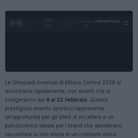
0:28 /
Ad
hub
Media
POWERED
1
/
4
1:20
BY
Le Olimpiadi Invernali di Milano Cortina 2026 si
avvicinano rapidamente, con eventi che si
svolgeranno dal
6 al 22 febbraio
. Questo
prestigioso evento sportivo rappresenta
un’opportunità per gli atleti di eccellere e un
palcoscenico ideale per i brand che desiderano
raccontare la loro storia in un contesto unico.