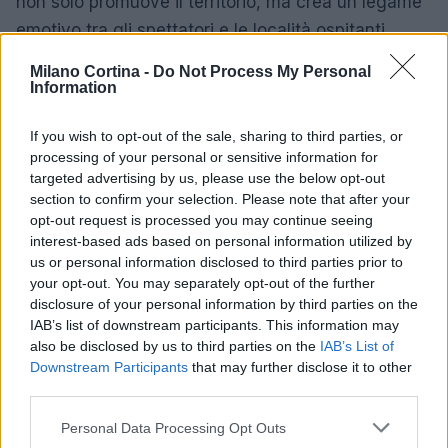
non solo promuove il territorio, ma crea un legame
emotivo tra gli spettatori e le località ospitanti.
Milano Cortina -
Do Not Process My Personal
Information
AUTORE
Edoardo Vitali
If you wish to opt-out of the sale, sharing to third parties, or
processing of your personal or sensitive information for
Edoardo Vitali ha coordinato la copertura
targeted advertising by us, please use the below opt-out
della ristrutturazione del mercato ittico di
section to confirm your selection. Please note that after your
Palermo, sostenendo la linea editoriale sulla
opt-out request is processed you may continue seeing
trasparenza fiscale. Capo redattore
interest-based ads based on personal information utilized by
economia, porta in redazione un tratto
us or personal information disclosed to third parties prior to
pragmatico e un dettaglio personale:
your opt-out. You may separately opt-out of the further
conserva ancora taccuini degli incontri in Sala
disclosure of your personal information by third parties on the
delle Lapidi.
IAB’s list of downstream participants. This information may
also be disclosed by us to third parties on the
IAB’s List of
Downstream Participants
that may further disclose it to other
third parties.
Please note that this website/app uses one or more Google
Personal Data Processing Opt Outs
services and may gather and store information including but