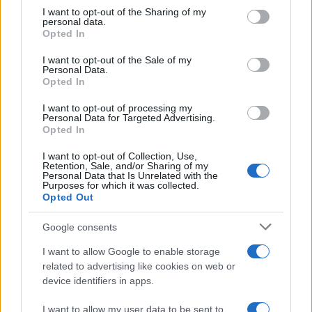
not limited to your visit or usage behaviour. You may click to
I want to opt-out of the Sharing of my
personal data.
grant or deny consent to Google and its third-party tags to
Opted In
use your data for below specified purposes in below Google
consent section.
I want to opt-out of the Sale of my
Personal Data.
Opted In
I want to opt-out of processing my
Personal Data for Targeted Advertising.
Opted In
I want to opt-out of Collection, Use,
Retention, Sale, and/or Sharing of my
Personal Data that Is Unrelated with the
Purposes for which it was collected.
Opted Out
Google consents
I want to allow Google to enable storage
Continua a leggere
related to advertising like cookies on web or
device identifiers in apps.
NEWS
I want to allow my user data to be sent to