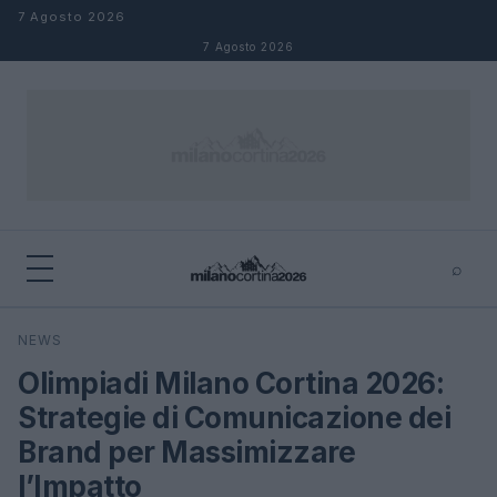
Salta al contenuto
7 Agosto 2026
7 Agosto 2026
⌕
×
⌕
NEWS
Cerca
Olimpiadi Milano Cortina 2026:
Strategie di Comunicazione dei
Brand per Massimizzare
l’Impatto