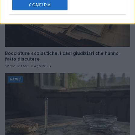
CONFIRM
Bocciature scolastiche: i casi giudiziari che hanno
fatto discutere
Marco Tessari · 3 Ago 2026
NEWS