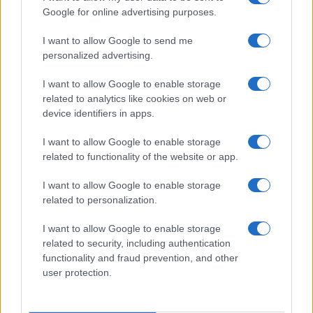
Google for online advertising purposes.
I want to allow Google to send me
personalized advertising.
I want to allow Google to enable storage
related to analytics like cookies on web or
device identifiers in apps.
I want to allow Google to enable storage
related to functionality of the website or app.
Don Antonio Mazzi: l’ultimo saluto a Milano tra
I want to allow Google to enable storage
emozioni e canti
related to personalization.
Marco Tessari · 3 Ago 2026
I want to allow Google to enable storage
related to security, including authentication
NEWS
functionality and fraud prevention, and other
user protection.