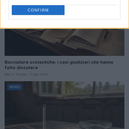
CONFIRM
Bocciature scolastiche: i casi giudiziari che hanno
fatto discutere
Marco Tessari · 3 Ago 2026
NEWS