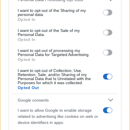
services and may gather and store information including but
not limited to your visit or usage behaviour. You may click to
I want to opt-out of the Sharing of my
personal data.
grant or deny consent to Google and its third-party tags to
Opted In
use your data for below specified purposes in below Google
consent section.
I want to opt-out of the Sale of my
Personal Data.
Opted In
I want to opt-out of processing my
Personal Data for Targeted Advertising.
Opted In
I want to opt-out of Collection, Use,
Retention, Sale, and/or Sharing of my
Personal Data that Is Unrelated with the
Purposes for which it was collected.
Opted Out
Google consents
I want to allow Google to enable storage
related to advertising like cookies on web or
Continua a leggere
device identifiers in apps.