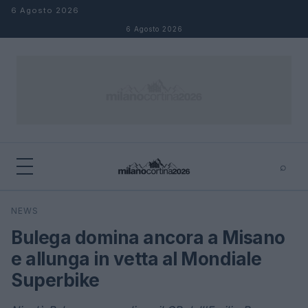
Salta al contenuto
6 Agosto 2026
6 Agosto 2026
⌕
×
⌕
NEWS
Cerca
Bulega domina ancora a Misano
e allunga in vetta al Mondiale
Superbike