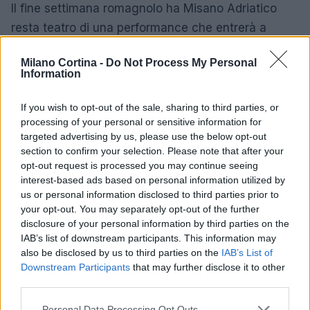
Il fine settimana romagnolo ha Misano Adriatico
resta teatro di una performance che entrerà a
pieno titolo nel racconto della stagione.
Milano Cortina -
Do Not Process My Personal
Information
AUTORE
If you wish to opt-out of the sale, sharing to third parties, or
Alessandro Tassinari
processing of your personal or sensitive information for
targeted advertising by us, please use the below opt-out
Alessandro Tassinari, torinese con passaporto
section to confirm your selection. Please note that after your
pieno di timbri, riscrisse un percorso alpino
opt-out request is processed you may continue seeing
dopo un incontro al Rifugio Garelli: oggi cura
interest-based ads based on personal information utilized by
storie di viaggio in chiave narrativa. In
us or personal information disclosed to third parties prior to
redazione predilige longform, sostiene
your opt-out. You may separately opt-out of the further
l'attenzione al paesaggio e conserva un
disclosure of your personal information by third parties on the
taccuino logoro con mappe disegnate a
IAB’s list of downstream participants. This information may
mano.
also be disclosed by us to third parties on the
IAB’s List of
Downstream Participants
that may further disclose it to other
third parties.
Please note that this website/app uses one or more Google
Personal Data Processing Opt Outs