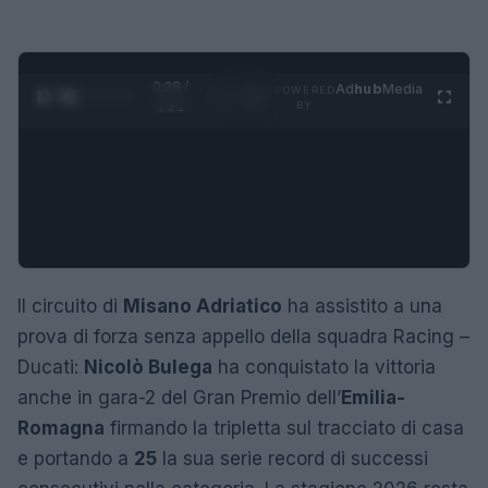
0:29 /
Ad
hub
Media
POWERED
1
/
4
1:21
BY
Il circuito di
Misano Adriatico
ha assistito a una
prova di forza senza appello della squadra Racing –
Ducati:
Nicolò Bulega
ha conquistato la vittoria
anche in gara-2 del Gran Premio dell’
Emilia-
Romagna
firmando la tripletta sul tracciato di casa
e portando a
25
la sua serie record di successi