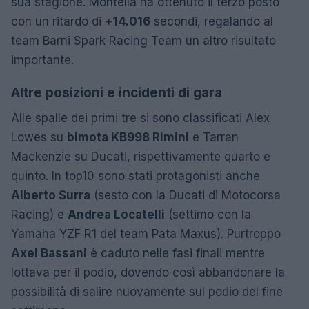
sua stagione. Montella ha ottenuto il terzo posto
con un ritardo di +
14.016
secondi, regalando al
team Barni Spark Racing Team un altro risultato
importante.
Altre posizioni e incidenti di gara
Alle spalle dei primi tre si sono classificati Alex
Lowes su
bimota KB998 Rimini
e Tarran
Mackenzie su Ducati, rispettivamente quarto e
quinto. In top10 sono stati protagonisti anche
Alberto Surra
(sesto con la Ducati di Motocorsa
Racing) e
Andrea Locatelli
(settimo con la
Yamaha YZF R1 del team Pata Maxus). Purtroppo
Axel Bassani
è caduto nelle fasi finali mentre
lottava per il podio, dovendo così abbandonare la
possibilità di salire nuovamente sul podio del fine