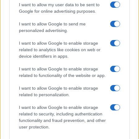
I want to allow my user data to be sent to
NEWS
Google for online advertising purposes.
I want to allow Google to send me
personalized advertising.
I want to allow Google to enable storage
related to analytics like cookies on web or
device identifiers in apps.
I want to allow Google to enable storage
related to functionality of the website or app.
I want to allow Google to enable storage
Don Antonio Mazzi: l’ultimo saluto a Milano tra
related to personalization.
emozioni e canti
Marco Tessari · 3 Ago 2026
I want to allow Google to enable storage
related to security, including authentication
NEWS
functionality and fraud prevention, and other
user protection.