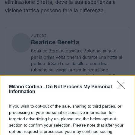
eliminazione diretta, dove la sua esperienza e
visione tattica possono fare la differenza.
AUTORE
Beatrice Beretta
Beatrice Beretta, basata a Bologna, annotò
per la prima volta itinerari durante una notte al
portico di San Luca: da allora coordina
rubriche sui viaggi urbani. In redazione
promuove reportage su mobilità sostenibile e
porta con sé una mappa tascabile dei vicoli
Milano Cortina -
Do Not Process My Personal
bolognesi come talismano professionale.
Information
If you wish to opt-out of the sale, sharing to third parties, or
processing of your personal or sensitive information for
targeted advertising by us, please use the below opt-out
section to confirm your selection. Please note that after your
opt-out request is processed you may continue seeing