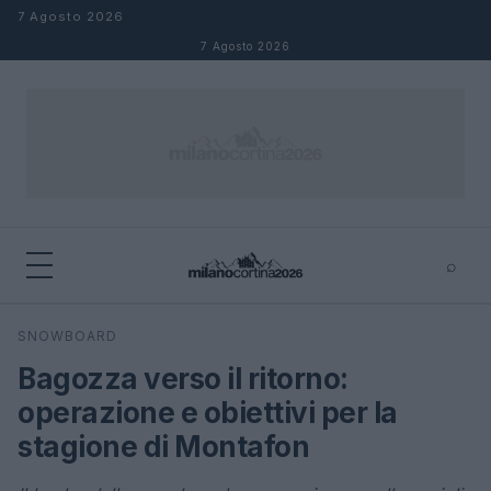
Salta al contenuto
7 Agosto 2026
7 Agosto 2026
⌕
×
⌕
SNOWBOARD
Cerca
Bagozza verso il ritorno:
operazione e obiettivi per la
stagione di Montafon