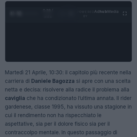
0:29 /
Ad
hub
Media
POWERED
1
/
4
1:21
BY
Martedì 21 Aprile, 10:30: il capitolo più recente nella
carriera di
Daniele Bagozza
si apre con una scelta
netta e decisa: risolvere alla radice il problema alla
caviglia
che ha condizionato l’ultima annata. Il rider
gardenese, classe 1995, ha vissuto una stagione in
cui il rendimento non ha rispecchiato le
aspettative, sia per il dolore fisico sia per il
contraccolpo mentale. In questo passaggio di