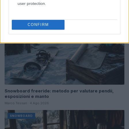
user protection.
SNOWBOARD
CONFIRM
Snowboard freeride: metodo per valutare pendii,
esposizioni e manto
Marco Tessari · 4 Ago 2026
SNOWBOARD