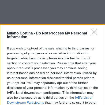
Milano Cortina -
Do Not Process My Personal
Information
If you wish to opt-out of the sale, sharing to third parties, or
processing of your personal or sensitive information for
targeted advertising by us, please use the below opt-out
AUTORE
section to confirm your selection. Please note that after your
Linda Pellegrini
opt-out request is processed you may continue seeing
Linda Pellegrini ha raccontato da Genova il
interest-based ads based on personal information utilized by
processo di riconversione dell'ex area
us or personal information disclosed to third parties prior to
portuale entrando in Comune per un'intervista
your opt-out. You may separately opt-out of the further
decisiva; è caporedattore con responsabilità
disclosure of your personal information by third parties on the
sulle rubriche storiche e propone in
IAB’s list of downstream participants. This information may
redazione inchieste su memoria locale.
also be disclosed by us to third parties on the
IAB’s List of
Laureata all'Università di Genova, conserva
Downstream Participants
that may further disclose it to other