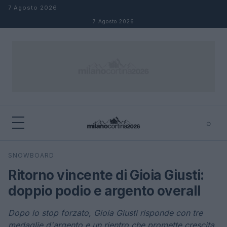
Salta al contenuto
7 Agosto 2026
7 Agosto 2026
⌕
×
⌕
SNOWBOARD
Cerca
Ritorno vincente di Gioia Giusti:
doppio podio e argento overall
Dopo lo stop forzato, Gioia Giusti risponde con tre
medaglie d'argento e un rientro che promette crescita