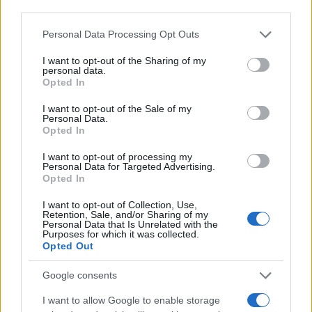
un archivio di fotografie d'epoca della città.
third parties.
Please note that this website/app uses one or more Google
Personal Data Processing Opt Outs
services and may gather and store information including but
not limited to your visit or usage behaviour. You may click to
I want to opt-out of the Sharing of my
personal data.
grant or deny consent to Google and its third-party tags to
Opted In
use your data for below specified purposes in below Google
consent section.
I want to opt-out of the Sale of my
Personal Data.
Opted In
I want to opt-out of processing my
Personal Data for Targeted Advertising.
Opted In
I want to opt-out of Collection, Use,
Retention, Sale, and/or Sharing of my
Personal Data that Is Unrelated with the
Purposes for which it was collected.
Opted Out
Google consents
I want to allow Google to enable storage