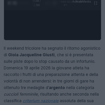
0:29 /
Ad
hub
Media
POWERED
1
/
4
1:50
BY
Il weekend tricolore ha segnato il ritorno agonistico
di
Gioia Jacqueline Giusti
, che si è presentata
sulle piste dopo lo stop causato da un infortunio.
Domenica 19 aprile 2026 la giovane atleta ha
raccolto i frutti di una preparazione attenta e della
volontà di non arrendersi: in tre giorni di gare ha
ottenuto tre medaglie d’
argento
nella categoria
cuccioli femminile
, risultando anche seconda nella
classifica
criterium nazionale
assoluta della sua