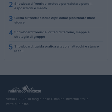
2
Snowboard freeride: metodo per valutare pendii,
esposizioni e manto
3
Guida al freeride nelle Alpi: come pianificare linee
sicure
4
Snowboard freeride: criteri di terreno, mappe e
strategie di gruppo
5
Snowboard: guida pratica a tavola, attacchi e stance
ideali
Verso il 2026: la magia delle Olimpiadi invernali tra le
vette e la città.