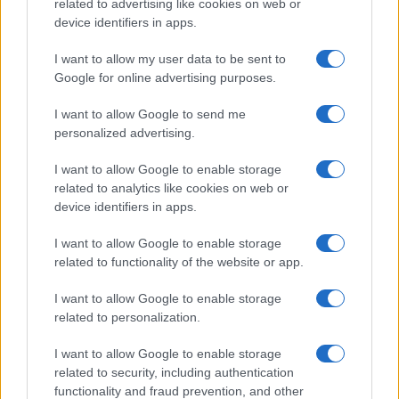
related to advertising like cookies on web or
device identifiers in apps.
Continua a leggere
I want to allow my user data to be sent to
Google for online advertising purposes.
SNOWBOARD
I want to allow Google to send me
personalized advertising.
I want to allow Google to enable storage
related to analytics like cookies on web or
device identifiers in apps.
I want to allow Google to enable storage
related to functionality of the website or app.
I want to allow Google to enable storage
related to personalization.
I want to allow Google to enable storage
Imparare frontside e backside: esercizi sicuri,
transizioni fluide e controllo della velocità
related to security, including authentication
functionality and fraud prevention, and other
Beatrice Beretta · 5 Ago 2026