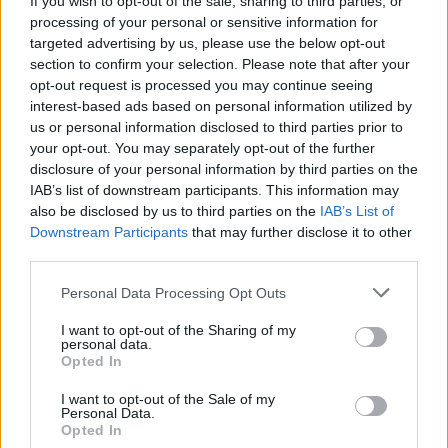
If you wish to opt-out of the sale, sharing to third parties, or
AUTORE
processing of your personal or sensitive information for
AiAdhubMedia
targeted advertising by us, please use the below opt-out
section to confirm your selection. Please note that after your
opt-out request is processed you may continue seeing
interest-based ads based on personal information utilized by
us or personal information disclosed to third parties prior to
your opt-out. You may separately opt-out of the further
disclosure of your personal information by third parties on the
IAB’s list of downstream participants. This information may
also be disclosed by us to third parties on the
IAB’s List of
Downstream Participants
that may further disclose it to other
third parties.
Please note that this website/app uses one or more Google
Personal Data Processing Opt Outs
services and may gather and store information including but
not limited to your visit or usage behaviour. You may click to
I want to opt-out of the Sharing of my
personal data.
grant or deny consent to Google and its third-party tags to
Opted In
use your data for below specified purposes in below Google
consent section.
I want to opt-out of the Sale of my
Personal Data.
Opted In