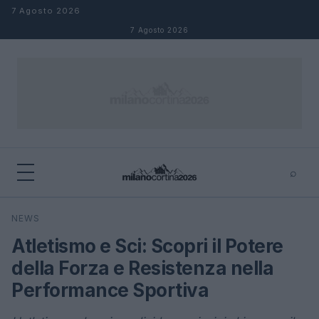
Salta al contenuto
7 Agosto 2026
7 Agosto 2026
⌕
×
⌕
NEWS
Cerca
Atletismo e Sci: Scopri il Potere
della Forza e Resistenza nella
Performance Sportiva