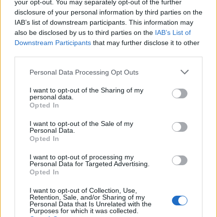
your opt-out. You may separately opt-out of the further
disclosure of your personal information by third parties on the
IAB’s list of downstream participants. This information may
also be disclosed by us to third parties on the
IAB’s List of
Downstream Participants
that may further disclose it to other
third parties.
Please note that this website/app uses one or more Google
Come scegliere le scarpe da running donna: comfort
Personal Data Processing Opt Outs
services and may gather and store information including but
e performance
not limited to your visit or usage behaviour. You may click to
I want to opt-out of the Sharing of my
Marco Tessari · 8 Ago 2026
personal data.
grant or deny consent to Google and its third-party tags to
Opted In
use your data for below specified purposes in below Google
NEWS
consent section.
I want to opt-out of the Sale of my
Personal Data.
Opted In
I want to opt-out of processing my
Personal Data for Targeted Advertising.
Opted In
I want to opt-out of Collection, Use,
Retention, Sale, and/or Sharing of my
Personal Data that Is Unrelated with the
Purposes for which it was collected.