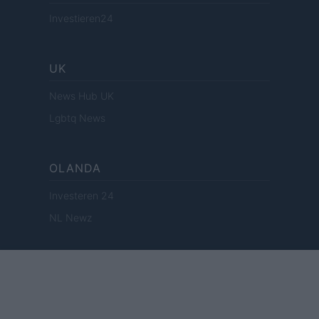
Investieren24
UK
News Hub UK
Lgbtq News
OLANDA
Investeren 24
NL Newz