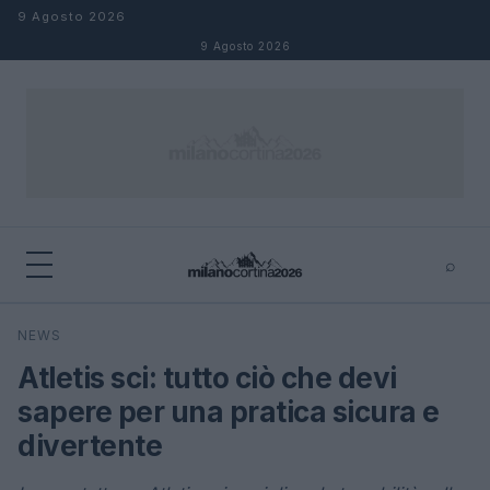
Salta al contenuto
9 Agosto 2026
9 Agosto 2026
⌕
×
⌕
NEWS
Cerca
Atletis sci: tutto ciò che devi
sapere per una pratica sicura e
divertente