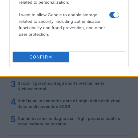
emozioni e canti
related to personalization.
Marco Tessari · 3 Ago 2026
I want to allow Google to enable storage
related to security, including authentication
functionality and fraud prevention, and other
PIÙ LETTI
user protection.
1
Scopri le Olimpiadi Milano Cortina: Sport, Cultura e
Innovazione per un Futuro Sostenibile
CONFIRM
2
Auto a noleggio a Cortina d’Ampezzo: soluzioni
pratiche e prezzi chiari
3
Scopri il paradiso degli sport invernali nella
Kleinwalsertal
4
Bob Dylan in concerto: date e luoghi delle esibizioni
italiane di novembre 2026
5
Camminare in montagna con i figli: percorsi adatti e
cosa mettere nello zaino