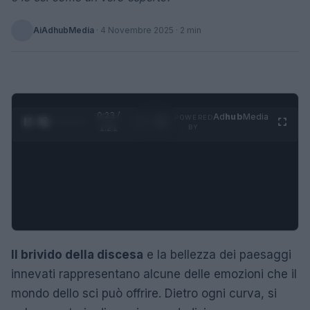
AiAdhubMedia
·
4 Novembre 2025
· 2 min
0:24 /
Ad
hub
Media
POWERED
1
/
4
1:21
BY
Il brivido della discesa
e la bellezza dei paesaggi
innevati rappresentano alcune delle emozioni che il
mondo dello sci può offrire. Dietro ogni curva, si