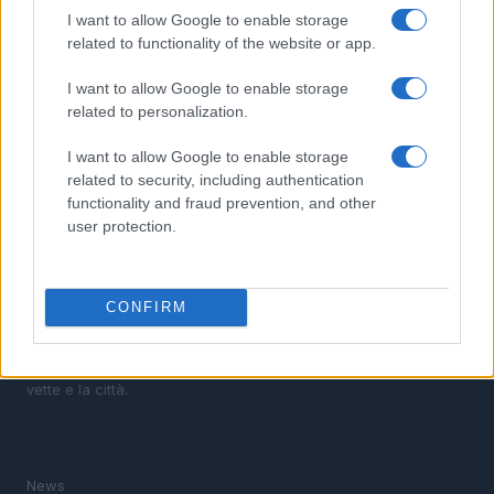
3
Camminare in montagna con i figli: percorsi adatti e
I want to allow Google to enable storage
cosa mettere nello zaino
related to functionality of the website or app.
4
Scopri il paradiso degli sport invernali nella
I want to allow Google to enable storage
Kleinwalsertal
related to personalization.
5
Bob Dylan in concerto: date e luoghi delle esibizioni
italiane di novembre 2026
I want to allow Google to enable storage
related to security, including authentication
functionality and fraud prevention, and other
user protection.
CONFIRM
Verso il 2026: la magia delle Olimpiadi invernali tra le
vette e la città.
SEZIONI
News