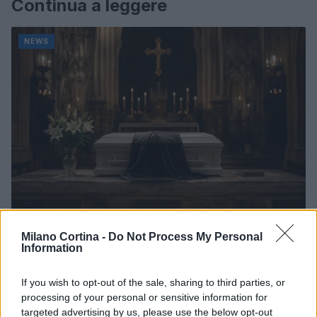
Continua a leggere
NEWS
Milano Cortina -
Do Not Process My Personal
Don Antonio Mazzi: l’ultimo saluto a Milano tra
Information
emozioni e canti
Marco Tessari · 3 Ago 2026
If you wish to opt-out of the sale, sharing to third parties, or
processing of your personal or sensitive information for
NEWS
targeted advertising by us, please use the below opt-out