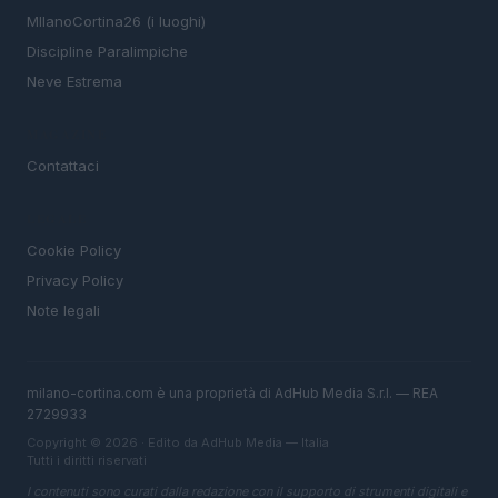
MIlanoCortina26 (i luoghi)
Discipline Paralimpiche
Neve Estrema
MAGAZINE
Contattaci
LEGALE
Cookie Policy
Privacy Policy
Note legali
milano-cortina.com è una proprietà di AdHub Media S.r.l. — REA
2729933
Copyright © 2026 · Edito da AdHub Media — Italia
Tutti i diritti riservati
I contenuti sono curati dalla redazione con il supporto di strumenti digitali e