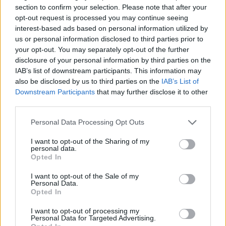
section to confirm your selection. Please note that after your
opt-out request is processed you may continue seeing
interest-based ads based on personal information utilized by
us or personal information disclosed to third parties prior to
your opt-out. You may separately opt-out of the further
disclosure of your personal information by third parties on the
IAB’s list of downstream participants. This information may
also be disclosed by us to third parties on the
IAB’s List of
Downstream Participants
that may further disclose it to other
third parties.
Please note that this website/app uses one or more Google
Personal Data Processing Opt Outs
Bocciature scolastiche: i casi giudiziari che hanno
services and may gather and store information including but
fatto discutere
not limited to your visit or usage behaviour. You may click to
I want to opt-out of the Sharing of my
personal data.
Marco Tessari · 3 Ago 2026
grant or deny consent to Google and its third-party tags to
Opted In
use your data for below specified purposes in below Google
consent section.
NEWS
I want to opt-out of the Sale of my
Personal Data.
Opted In
I want to opt-out of processing my
Personal Data for Targeted Advertising.