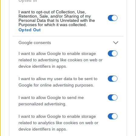
Opted In
I want to opt-out of Collection, Use,
Retention, Sale, and/or Sharing of my
Personal Data that Is Unrelated with the
Purposes for which it was collected.
Opted Out
Google consents
Disastri climatici 2026: incendi, alluvioni e caldo
I want to allow Google to enable storage
estremo in Europa e oltre
related to advertising like cookies on web or
Marco Tessari · 1 Ago 2026
device identifiers in apps.
I want to allow my user data to be sent to
Google for online advertising purposes.
PIÙ LETTI
I want to allow Google to send me
1
personalized advertising.
Scopri le Olimpiadi Milano Cortina: Sport, Cultura e
Innovazione per un Futuro Sostenibile
I want to allow Google to enable storage
2
Auto a noleggio a Cortina d’Ampezzo: soluzioni
related to analytics like cookies on web or
pratiche e prezzi chiari
device identifiers in apps.