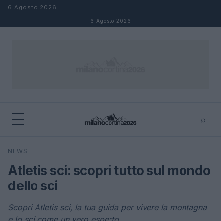
Salta al contenuto
6 Agosto 2026
6 Agosto 2026
⌕
×
⌕
NEWS
Cerca
Atletis sci: scopri tutto sul mondo
dello sci
Scopri Atletis sci, la tua guida per vivere la montagna
e lo sci come un vero esperto.