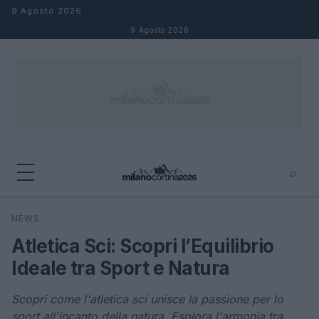
Salta al contenuto
9 Agosto 2026
9 Agosto 2026
⌕
×
⌕
NEWS
Cerca
Atletica Sci: Scopri l’Equilibrio
Ideale tra Sport e Natura
Scopri come l'atletica sci unisce la passione per lo
sport all'incanto della natura. Esplora l'armonia tra