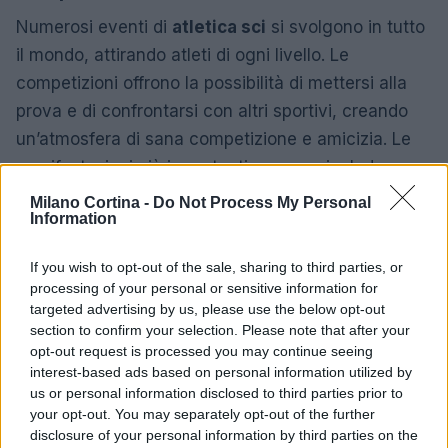
Numerosi eventi di
atletica sci
si svolgono in tutto
il mondo, attirando atleti di ogni livello. Le
competizioni offrono la possibilità di mettersi alla
prova e di confrontarsi con altri sportivi, creando
un’atmosfera di sana competizione e amicizia. Le
manifestazioni più importanti possono includere
trail running
,
sci alpinismo
e gare di resistenza su
Milano Cortina -
Do Not Process My Personal
Information
neve, proponendo sfide diverse e affascinanti.
L’atletica sci rappresenta un connubio perfetto tra
If you wish to opt-out of the sale, sharing to third parties, or
processing of your personal or sensitive information for
sport, avventura e natura. Sia che si tratti di un
targeted advertising by us, please use the below opt-out
principiante sia di un atleta esperto, questa pratica
section to confirm your selection. Please note that after your
offre l’opportunità di esplorare scenari mozzafiato e
opt-out request is processed you may continue seeing
interest-based ads based on personal information utilized by
migliorare le proprie abilità fisiche. Partecipare a
us or personal information disclosed to third parties prior to
queste competizioni consente di scoprire il piacere
your opt-out. You may separately opt-out of the further
di correre e sciare immersi nella bellezza della
disclosure of your personal information by third parties on the