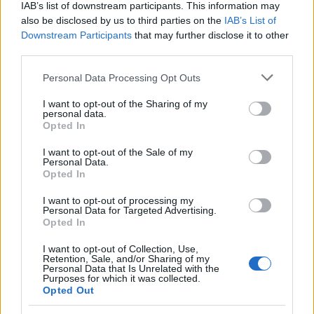
IAB’s list of downstream participants. This information may
natura.
also be disclosed by us to third parties on the
IAB’s List of
Downstream Participants
that may further disclose it to other
third parties.
AUTORE
Please note that this website/app uses one or more Google
Personal Data Processing Opt Outs
AiAdhubMedia
services and may gather and store information including but
not limited to your visit or usage behaviour. You may click to
I want to opt-out of the Sharing of my
personal data.
grant or deny consent to Google and its third-party tags to
Opted In
use your data for below specified purposes in below Google
consent section.
I want to opt-out of the Sale of my
Personal Data.
Opted In
I want to opt-out of processing my
Personal Data for Targeted Advertising.
Opted In
I want to opt-out of Collection, Use,
Retention, Sale, and/or Sharing of my
Personal Data that Is Unrelated with the
Purposes for which it was collected.
Opted Out