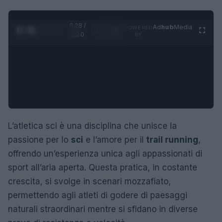
0:29 /
Ad
hub
Media
POWERED
1
/
4
1:20
BY
L’atletica sci è una disciplina che unisce la
passione per lo
sci
e l’amore per il
trail running
,
offrendo un’esperienza unica agli appassionati di
sport all’aria aperta. Questa pratica, in costante
crescita, si svolge in scenari mozzafiato,
permettendo agli atleti di godere di paesaggi
naturali straordinari mentre si sfidano in diverse