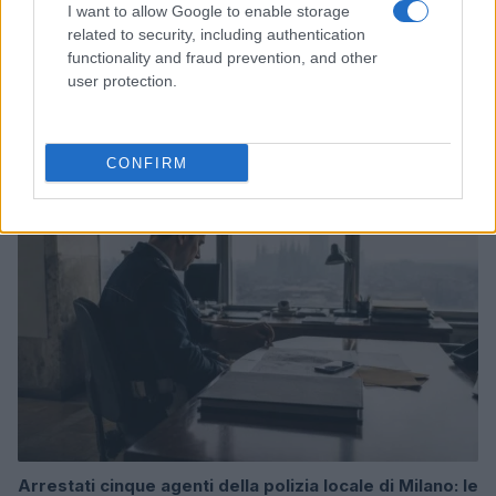
I want to allow Google to enable storage
related to security, including authentication
functionality and fraud prevention, and other
Come scegliere le scarpe da running donna: comfort
user protection.
e performance
Marco Tessari · 8 Ago 2026
CONFIRM
NEWS
Arrestati cinque agenti della polizia locale di Milano: le