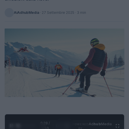
AiAdhubMedia
·
27 Settembre 2025
· 3 min
0:29 /
Ad
hub
Media
POWERED
1
/
4
1:20
BY