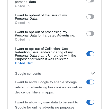
personal data.
grant or deny consent to Google and its third-party tags to
Opted In
use your data for below specified purposes in below Google
consent section.
I want to opt-out of the Sale of my
Personal Data.
Opted In
I want to opt-out of processing my
Personal Data for Targeted Advertising.
Opted In
I want to opt-out of Collection, Use,
Retention, Sale, and/or Sharing of my
Personal Data that Is Unrelated with the
Purposes for which it was collected.
Opted Out
Google consents
Continua a leggere
I want to allow Google to enable storage
related to advertising like cookies on web or
device identifiers in apps.
NEWS
I want to allow my user data to be sent to
Google for online advertising purposes.