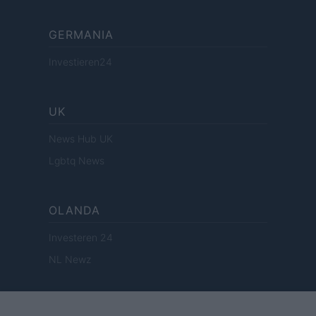
GERMANIA
Investieren24
UK
News Hub UK
Lgbtq News
OLANDA
Investeren 24
NL Newz