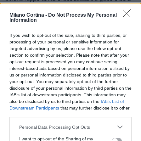
natura.
Milano Cortina -
Do Not Process My Personal
Information
Che si sia principianti o esperti, c’è sempre
qualcosa di nuovo da scoprire e da imparare. Non
If you wish to opt-out of the sale, sharing to third parties, or
resta che indossare gli sci e lanciarsi in questa
processing of your personal or sensitive information for
straordinaria esperienza sulla neve!
targeted advertising by us, please use the below opt-out
section to confirm your selection. Please note that after your
opt-out request is processed you may continue seeing
interest-based ads based on personal information utilized by
us or personal information disclosed to third parties prior to
AUTORE
AiAdhubMedia
your opt-out. You may separately opt-out of the further
disclosure of your personal information by third parties on the
IAB’s list of downstream participants. This information may
also be disclosed by us to third parties on the
IAB’s List of
Downstream Participants
that may further disclose it to other
third parties.
Please note that this website/app uses one or more Google
Personal Data Processing Opt Outs
services and may gather and store information including but
not limited to your visit or usage behaviour. You may click to
I want to opt-out of the Sharing of my