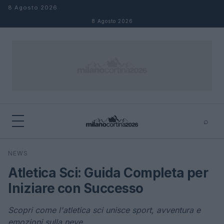
Salta al contenuto
8 Agosto 2026
8 Agosto 2026
⌕
×
⌕
NEWS
Cerca
Atletica Sci: Guida Completa per
Iniziare con Successo
Scopri come l'atletica sci unisce sport, avventura e
emozioni sulla neve.