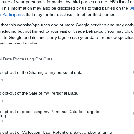
losure of your personal information by third parties on the IAB’s list of
. This information may also be disclosed by us to third parties on the
IA
Participants
that may further disclose it to other third parties.
 that this website/app uses one or more Google services and may gath
including but not limited to your visit or usage behaviour. You may click 
 to Google and its third-party tags to use your data for below specifi
ogle consent section.
l Data Processing Opt Outs
o opt-out of the Sharing of my personal data.
In
o opt-out of the Sale of my Personal Data.
In
rogetto
to opt-out of processing my Personal Data for Targeted
ing.
In
ente un’opera pubblica, ma un tassello
iabilità nella regione. Durante il sopralluogo, il
o opt-out of Collection, Use, Retention, Sale, and/or Sharing