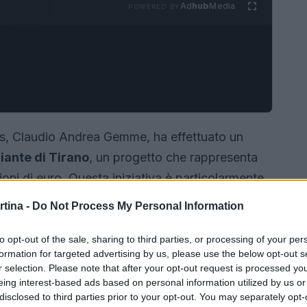
Ad
hub
Media
POWERED BY
as, Claudio Andrea Gemme, ha effettuato un
iante di Tirano
, un progetto che rappresenta
ioni di euro. Questa iniziativa è particolarmente
o-Cortina
, poiché mira a garantire una mobilità
rtina -
Do Not Process My Personal Information
ova variante, che si estende per circa 6,6 km,
istenti, ma risponderà anche alle crescenti
to opt-out of the sale, sharing to third parties, or processing of your per
formation for targeted advertising by us, please use the below opt-out s
r selection. Please note that after your opt-out request is processed y
eing interest-based ads based on personal information utilized by us or
disclosed to third parties prior to your opt-out. You may separately opt-