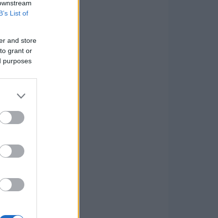
 downstream
B’s List of
er and store
to grant or
ed purposes