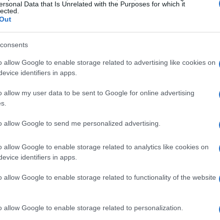
ersonal Data that Is Unrelated with the Purposes for which it
lected.
 dei lavori, coordinati dal Commissario
Out
sottolineando l’importanza di completare l’opera
consents
o allow Google to enable storage related to advertising like cookies on
n solo un attento monitoraggio dei costi, ma
evice identifiers in apps.
. Le Olimpiadi rappresentano un’opportunità
o allow my user data to be sent to Google for online advertising
frastrutture e la capacità di attrarre turisti e
s.
legherà i comuni di Bianzone, Villa di Tirano e
to allow Google to send me personalized advertising.
so di traffico e migliorare l’accessibilità.
o allow Google to enable storage related to analytics like cookies on
’arte
evice identifiers in apps.
o allow Google to enable storage related to functionality of the website
vede la costruzione di diverse opere d’arte, tra
vista una galleria artificiale e una naturale, oltre
o allow Google to enable storage related to personalization.
tture non solo garantiranno la sicurezza del