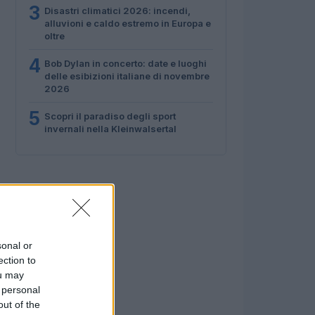
3
Disastri climatici 2026: incendi,
alluvioni e caldo estremo in Europa e
oltre
4
Bob Dylan in concerto: date e luoghi
delle esibizioni italiane di novembre
2026
5
Scopri il paradiso degli sport
invernali nella Kleinwalsertal
sonal or
ection to
ou may
 personal
out of the