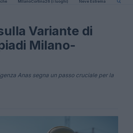
iche
MIlanoCortina26 (i luoghi)
Neve Estrema
ulla Variante di
piadi Milano-
igenza Anas segna un passo cruciale per la