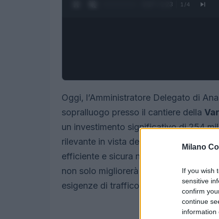
0:28 / 1:23
1
/
4
Oggi, l’Amministratore Delegato di An
sopralluogo presso il cantiere della
Var
un investimento significativo di 254 mil
rilevante in vista delle
Olimpiadi Milan
Milano Co
efficiente e sicura nella regione. La nu
non solo migliorerà le infrastrutture es
If you wish 
sensitive in
esigenze di traffico della Valtellina.
confirm you
continue se
information 