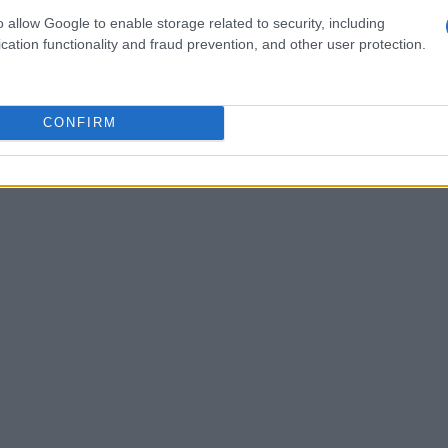
urre l’impatto ambientale del progetto, un
o allow Google to enable storage related to security, including
to attuale.
cation functionality and fraud prevention, and other user protection.
CONFIRM