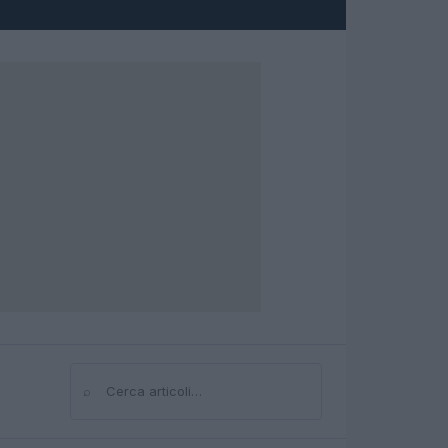
⌕
Cerca