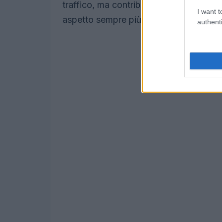
traffico, ma contribuiranno anche a rid
I want t
aspetto sempre più rilevante nel contes
authenti