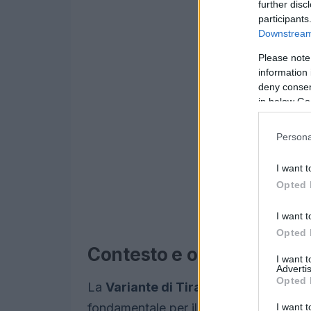
further disc
participants
Downstream 
Please note
information 
deny consent
in below Go
Persona
I want t
Opted 
I want t
Opted 
Contesto e obiettivi del p
I want 
Advertis
Opted 
La
Variante di Tirano
non è semplicem
fondamentale per il miglioramento della v
I want t