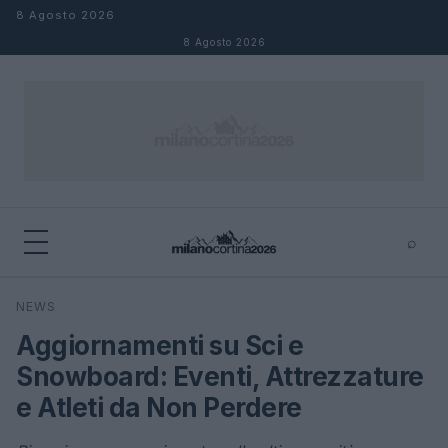
Salta al contenuto
8 Agosto 2026
8 Agosto 2026
⌕
×
⌕
NEWS
Cerca
Aggiornamenti su Sci e
Snowboard: Eventi, Attrezzature
e Atleti da Non Perdere