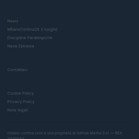
SEZIONI
News
MIlanoCortina26 (i luoghi)
Discipline Paralimpiche
Neve Estrema
MAGAZINE
Contattaci
LEGALE
Cookie Policy
Privacy Policy
Note legali
milano-cortina.com è una proprietà di AdHub Media S.r.l. — REA
2729933