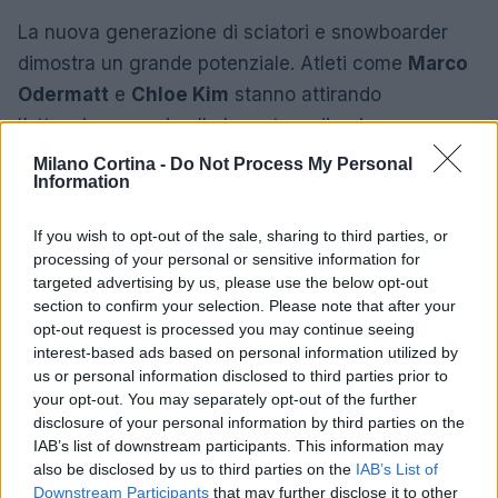
La nuova generazione di sciatori e snowboarder
dimostra un grande potenziale. Atleti come
Marco
Odermatt
e
Chloe Kim
stanno attirando
l’attenzione grazie alle loro straordinarie
performance. Le loro storie ispirano molti giovani a
Milano Cortina -
Do Not Process My Personal
Information
seguire le loro orme, contribuendo alla crescita del
movimento.
If you wish to opt-out of the sale, sharing to third parties, or
processing of your personal or sensitive information for
La stagione di sci e snowboard si preannuncia
targeted advertising by us, please use the below opt-out
entusiasmante, con novità in arrivo sia in termini di
section to confirm your selection. Please note that after your
opt-out request is processed you may continue seeing
attrezzature che di eventi. Gli appassionati
interest-based ads based on personal information utilized by
possono aspettarsi un inverno ricco di emozioni e
us or personal information disclosed to third parties prior to
performance straordinarie.
your opt-out. You may separately opt-out of the further
disclosure of your personal information by third parties on the
IAB’s list of downstream participants. This information may
also be disclosed by us to third parties on the
IAB’s List of
AUTORE
Downstream Participants
that may further disclose it to other