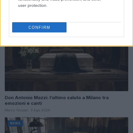
Alessandro Tassinari · 7 Ago 2026
user protection.
NEWS
CONFIRM
Don Antonio Mazzi: l’ultimo saluto a Milano tra
emozioni e canti
Marco Tessari · 3 Ago 2026
NEWS