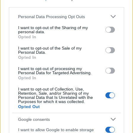
AiAdhubMedia
third parties.
Please note that this website/app uses one or more Google
Personal Data Processing Opt Outs
services and may gather and store information including but
not limited to your visit or usage behaviour. You may click to
I want to opt-out of the Sharing of my
personal data.
grant or deny consent to Google and its third-party tags to
Opted In
use your data for below specified purposes in below Google
consent section.
I want to opt-out of the Sale of my
Personal Data.
Opted In
I want to opt-out of processing my
Personal Data for Targeted Advertising.
Opted In
I want to opt-out of Collection, Use,
Retention, Sale, and/or Sharing of my
Personal Data that Is Unrelated with the
Purposes for which it was collected.
Opted Out
Google consents
I want to allow Google to enable storage